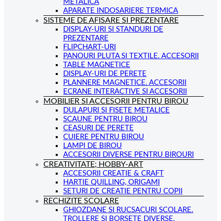
METALICA
APARATE INDOSARIERE TERMICA
SISTEME DE AFISARE SI PREZENTARE
DISPLAY-URI SI STANDURI DE
PREZENTARE
FLIPCHART-URI
PANOURI PLUTA SI TEXTILE. ACCESORII
TABLE MAGNETICE
DISPLAY-URI DE PERETE
PLANNERE MAGNETICE. ACCESORII
ECRANE INTERACTIVE SI ACCESORII
MOBILIER SI ACCESORII PENTRU BIROU
DULAPURI SI FISETE METALICE
SCAUNE PENTRU BIROU
CEASURI DE PERETE
CUIERE PENTRU BIROU
LAMPI DE BIROU
ACCESORII DIVERSE PENTRU BIROURI
CREATIVITATE; HOBBY-ART
ACCESORII CREATIE & CRAFT
HARTIE QUILLING, ORIGAMI
SETURI DE CREATIE PENTRU COPII
RECHIZITE SCOLARE
GHIOZDANE SI RUCSACURI SCOLARE.
TROLLERE SI BORSETE DIVERSE.