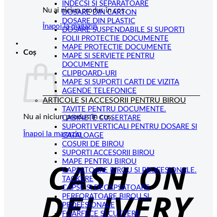
INDECSI SI SEPARATOARE
Nu ai niciun produs în coș.
DOSARE DIN CARTON
DOSARE DIN PLASTIC
Înapoi la magazin
DOSARE SUSPENDABILE SI SUPORTI
FOLII PROTECTIE DOCUMENTE
MAPE PROTECTIE DOCUMENTE
Coș
MAPE SI SERVIETE PENTRU
DOCUMENTE
CLIPBOARD-URI
MAPE SI SUPORTI CARTI DE VIZITA
AGENDE TELEFONICE
ARTICOLE SI ACCESORII PENTRU BIROU
TAVITE PENTRU DOCUMENTE.
Nu ai niciun produs în coș.
CABINETE CU SERTARE
SUPORTI VERTICALI PENTRU DOSARE SI
Înapoi la magazin
CATALOAGE
COSURI DE BIROU
C
SUPORTI ACCESORII BIROU
MAPE PENTRU BIROU
D
CAPSATOARE BIROU SI PROFESIONALE.
TACKERE
CAPSE SI DECAPSATOARE
PERFORATOARE BIROU SI
PROFESIONALE
FOARFECE SI CUTTERE