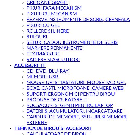
CREIOANE GRAFIT
PIXURI FARA MECANISM
PIXURI CU MECANISM
REZERVE INSTRUMENTE DE SCRIS; CERNEALA
PIXURI CU GEL
ROLLERE SI LINERE
STILOURI
SETURI CADOU INSTRUMENTE DE SCRIS
MARKERE PERMANENTE
TEXTMARKERE
RADIERE SI ASCUTITORI
ACCESORII IT
CD, DVD, BLU-RAY
MEMORII USB
MOUSE-URI SI TASTATURI. MOUSE PAD-URI.
BOXE, CASTI, MICROFOANE, CAMERE WEB
SUPORTI ERGONOMICI PENTRU BIROU
PRODUSE DE CURATARE IT
RUCSACURI SI GENTI PENTRU LAPTOP
BATERII SI ACUMULATORI, INCARCATOARE
CARDURI DE MEMORIE, SSD-URI SI MEMORII
EXTERNE
TEHNICA DE BIROU SI ACCESORII
CALCULATOARE DE BIROU