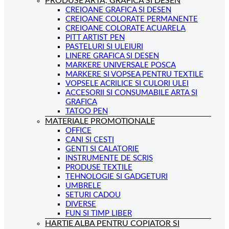
PRODUSE ARTA, GRAFICA SI DESEN
CREIOANE GRAFICA SI DESEN
CREIOANE COLORATE PERMANENTE
CREIOANE COLORATE ACUARELA
PITT ARTIST PEN
PASTELURI SI ULEIURI
LINERE GRAFICA SI DESEN
MARKERE UNIVERSALE POSCA
MARKERE SI VOPSEA PENTRU TEXTILE
VOPSELE ACRILICE SI CULORI ULEI
ACCESORII SI CONSUMABILE ARTA SI
GRAFICA
TATOO PEN
MATERIALE PROMOTIONALE
OFFICE
CANI SI CESTI
GENTI SI CALATORIE
INSTRUMENTE DE SCRIS
PRODUSE TEXTILE
TEHNOLOGIE SI GADGETURI
UMBRELE
SETURI CADOU
DIVERSE
FUN SI TIMP LIBER
HARTIE ALBA PENTRU COPIATOR SI