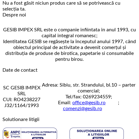
Nu a fost găsit niciun produs care să se potrivească cu
selecția ta.
Despre noi
GESIB IMPEX SRL este o companie infiintata in anul 1993, cu
capital integral romanesc;
Identitatea GESIB se regăseşte la începutul anului 1997, când
obiectul principal de activitate a devenit comerţul şi
distribuţia de produse de birotica, papetarie si consumabile
pentru birou.
Date de contact
Adresa: Sibiu, str. Strandului, bl.10 – parter
SC GESIB IMPEX
comercial;
SRL
Tel/fax: 0269234559;
CUI: RO4238227
Email:
office@gesib.ro
;
J32/1164/1993
comenzi@gesib.ro
Solutionare litigii