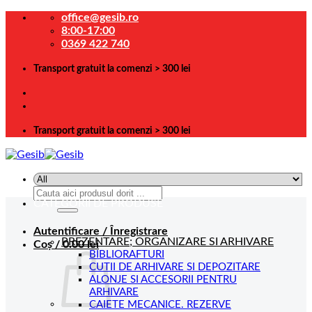
Skip
office@gesib.ro
to
8:00-17:00
content
0369 422 740
Transport gratuit la comenzi > 300 lei
Transport gratuit la comenzi > 300 lei
Caută
CATEGORII DE PRODUSE
după:
Autentificare / Înregistrare
PREZENTARE; ORGANIZARE SI ARHIVARE
Coș /
0.00
lei
BIBLIORAFTURI
CUTII DE ARHIVARE SI DEPOZITARE
ALONJE SI ACCESORII PENTRU
ARHIVARE
CAIETE MECANICE. REZERVE