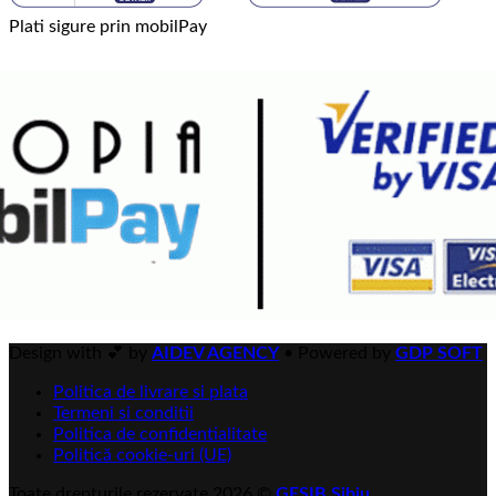
Plati sigure prin mobilPay
Design with 💕 by
AIDEV AGENCY
•
Powered by
GDP SOFT
Politica de livrare si plata
Termeni si conditii
Politica de confidentialitate
Politică cookie-uri (UE)
Toate drepturile rezervate 2026 ©
GESIB Sibiu