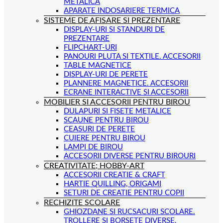
METALICA
APARATE INDOSARIERE TERMICA
SISTEME DE AFISARE SI PREZENTARE
DISPLAY-URI SI STANDURI DE
PREZENTARE
FLIPCHART-URI
PANOURI PLUTA SI TEXTILE. ACCESORII
TABLE MAGNETICE
DISPLAY-URI DE PERETE
PLANNERE MAGNETICE. ACCESORII
ECRANE INTERACTIVE SI ACCESORII
MOBILIER SI ACCESORII PENTRU BIROU
DULAPURI SI FISETE METALICE
SCAUNE PENTRU BIROU
CEASURI DE PERETE
CUIERE PENTRU BIROU
LAMPI DE BIROU
ACCESORII DIVERSE PENTRU BIROURI
CREATIVITATE; HOBBY-ART
ACCESORII CREATIE & CRAFT
HARTIE QUILLING, ORIGAMI
SETURI DE CREATIE PENTRU COPII
RECHIZITE SCOLARE
GHIOZDANE SI RUCSACURI SCOLARE.
TROLLERE SI BORSETE DIVERSE.