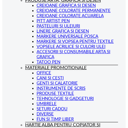
PRODUSE ARTA, GRAFICA SI DESEN
CREIOANE GRAFICA SI DESEN
CREIOANE COLORATE PERMANENTE
CREIOANE COLORATE ACUARELA
PITT ARTIST PEN
PASTELURI SI ULEIURI
LINERE GRAFICA SI DESEN
MARKERE UNIVERSALE POSCA
MARKERE SI VOPSEA PENTRU TEXTILE
VOPSELE ACRILICE SI CULORI ULEI
ACCESORII SI CONSUMABILE ARTA SI
GRAFICA
TATOO PEN
MATERIALE PROMOTIONALE
OFFICE
CANI SI CESTI
GENTI SI CALATORIE
INSTRUMENTE DE SCRIS
PRODUSE TEXTILE
TEHNOLOGIE SI GADGETURI
UMBRELE
SETURI CADOU
DIVERSE
FUN SI TIMP LIBER
HARTIE ALBA PENTRU COPIATOR SI