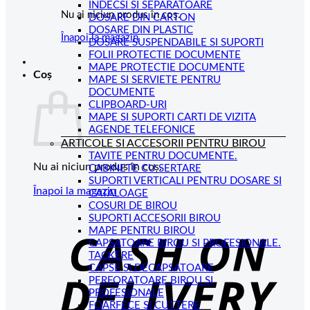
INDECSI SI SEPARATOARE
Nu ai niciun produs în coș.
DOSARE DIN CARTON
DOSARE DIN PLASTIC
Înapoi la magazin
DOSARE SUSPENDABILE SI SUPORTI
FOLII PROTECTIE DOCUMENTE
MAPE PROTECTIE DOCUMENTE
Coș
MAPE SI SERVIETE PENTRU
DOCUMENTE
CLIPBOARD-URI
MAPE SI SUPORTI CARTI DE VIZITA
AGENDE TELEFONICE
ARTICOLE SI ACCESORII PENTRU BIROU
TAVITE PENTRU DOCUMENTE.
Nu ai niciun produs în coș.
CABINETE CU SERTARE
SUPORTI VERTICALI PENTRU DOSARE SI
Înapoi la magazin
CATALOAGE
COSURI DE BIROU
C
SUPORTI ACCESORII BIROU
MAPE PENTRU BIROU
D
CAPSATOARE BIROU SI PROFESIONALE.
TACKERE
CAPSE SI DECAPSATOARE
PERFORATOARE BIROU SI
PROFESIONALE
FOARFECE SI CUTTERE