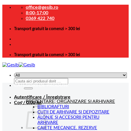
Skip
office@gesib.ro
to
8:00-17:00
content
0369 422 740
Transport gratuit la comenzi > 300 lei
Transport gratuit la comenzi > 300 lei
Caută
CATEGORII DE PRODUSE
după:
Autentificare / Înregistrare
PREZENTARE; ORGANIZARE SI ARHIVARE
Coș /
0.00
lei
BIBLIORAFTURI
CUTII DE ARHIVARE SI DEPOZITARE
ALONJE SI ACCESORII PENTRU
ARHIVARE
CAIETE MECANICE. REZERVE