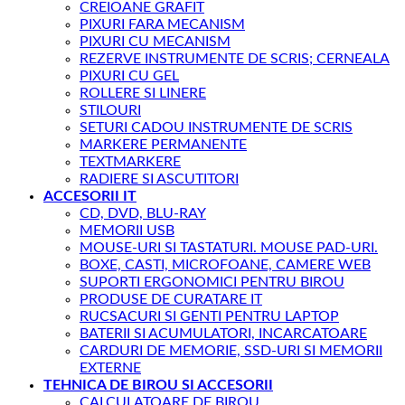
CREIOANE GRAFIT
PIXURI FARA MECANISM
PIXURI CU MECANISM
REZERVE INSTRUMENTE DE SCRIS; CERNEALA
PIXURI CU GEL
ROLLERE SI LINERE
STILOURI
SETURI CADOU INSTRUMENTE DE SCRIS
MARKERE PERMANENTE
TEXTMARKERE
RADIERE SI ASCUTITORI
ACCESORII IT
CD, DVD, BLU-RAY
MEMORII USB
MOUSE-URI SI TASTATURI. MOUSE PAD-URI.
BOXE, CASTI, MICROFOANE, CAMERE WEB
SUPORTI ERGONOMICI PENTRU BIROU
PRODUSE DE CURATARE IT
RUCSACURI SI GENTI PENTRU LAPTOP
BATERII SI ACUMULATORI, INCARCATOARE
CARDURI DE MEMORIE, SSD-URI SI MEMORII
EXTERNE
TEHNICA DE BIROU SI ACCESORII
CALCULATOARE DE BIROU