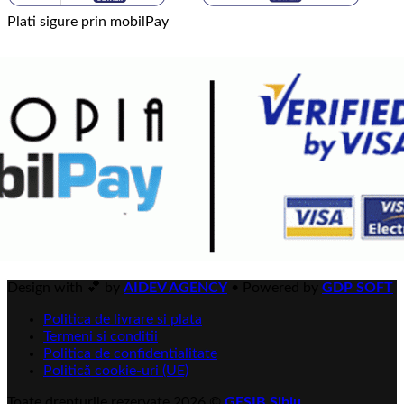
Plati sigure prin mobilPay
Design with 💕 by
AIDEV AGENCY
•
Powered by
GDP SOFT
Politica de livrare si plata
Termeni si conditii
Politica de confidentialitate
Politică cookie-uri (UE)
Toate drepturile rezervate 2026 ©
GESIB Sibiu