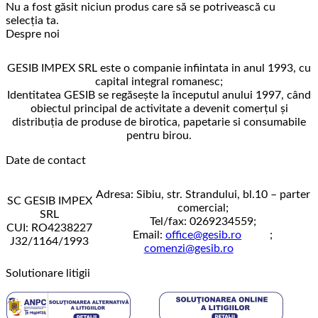
Nu a fost găsit niciun produs care să se potrivească cu
selecția ta.
Despre noi
GESIB IMPEX SRL este o companie infiintata in anul 1993, cu
capital integral romanesc;
Identitatea GESIB se regăseşte la începutul anului 1997, când
obiectul principal de activitate a devenit comerţul şi
distribuţia de produse de birotica, papetarie si consumabile
pentru birou.
Date de contact
Adresa: Sibiu, str. Strandului, bl.10 – parter
SC GESIB IMPEX
comercial;
SRL
Tel/fax: 0269234559;
CUI: RO4238227
Email:
office@gesib.ro
;
J32/1164/1993
comenzi@gesib.ro
Solutionare litigii