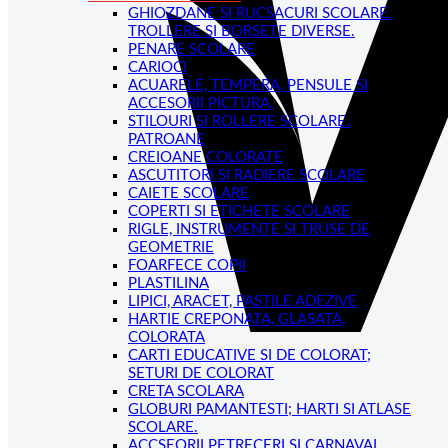
GHIOZDANE SI RUCSACURI SCOLARE.
TROLLERE SI BORSETE DIVERSE.
PENARE SCOLARE
CARIOCI
ACUARELE, TEMPERA, PENSULE SI
ACCESORII PICTURA.
STILOURI SI ROLLERE SCOLARE.
PATROANE
CREIOANE COLORATE
ASCUTITORI SI RADIERE SCOLARE
CAIETE SCOLARE
COPERTI SI ETICHETE SCOLARE
RIGLE, INSTRUMENTE SI TRUSE DE
GEOMETRIE
FOARFECE COPII
PLASTILINA
LIPICI, ARACET, PASTILE ADEZIVE
HARTIE CREPONATA, GLASATA,
COLORATA
CARTI EDUCATIVE SI DE COLORAT;
SETURI DE COLORAT
CRETA SCOLARA
GLOBURI PAMANTESTI; HARTI SI ATLASE
SCOLARE.
ACCSEORII PETRECERI SI CARNAVAL