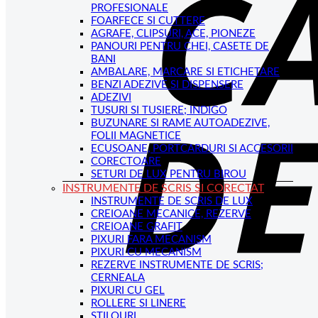
PROFESIONALE
FOARFECE SI CUTTERE
AGRAFE, CLIPSURI, ACE, PIONEZE
PANOURI PENTRU CHEI, CASETE DE
BANI
AMBALARE, MARCARE SI ETICHETARE
BENZI ADEZIVE SI DISPENSERE
ADEZIVI
TUSURI SI TUSIERE; INDIGO
BUZUNARE SI RAME AUTOADEZIVE,
FOLII MAGNETICE
ECUSOANE, PORTCARDURI SI ACCESORII
CORECTOARE
SETURI DE LUX PENTRU BIROU
INSTRUMENTE DE SCRIS SI CORECTAT
INSTRUMENTE DE SCRIS DE LUX
CREIOANE MECANICE, REZERVE
CREIOANE GRAFIT
PIXURI FARA MECANISM
PIXURI CU MECANISM
REZERVE INSTRUMENTE DE SCRIS;
CERNEALA
PIXURI CU GEL
ROLLERE SI LINERE
STILOURI