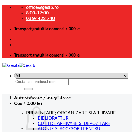
Skip
office@gesib.ro
to
8:00-17:00
content
0369 422 740
Transport gratuit la comenzi > 300 lei
Transport gratuit la comenzi > 300 lei
Caută
după:
CATEGORII DE PRODUSE
Autentificare / Înregistrare
Coș /
0.00
lei
PREZENTARE; ORGANIZARE SI ARHIVARE
BIBLIORAFTURI
CUTII DE ARHIVARE SI DEPOZITARE
ALONJE SI ACCESORII PENTRU