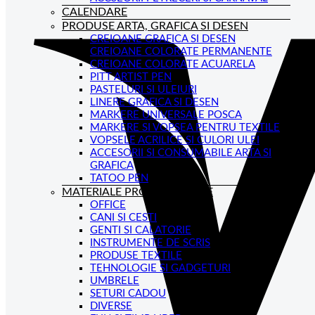
CALENDARE
PRODUSE ARTA, GRAFICA SI DESEN
CREIOANE GRAFICA SI DESEN
CREIOANE COLORATE PERMANENTE
CREIOANE COLORATE ACUARELA
PITT ARTIST PEN
PASTELURI SI ULEIURI
LINERE GRAFICA SI DESEN
MARKERE UNIVERSALE POSCA
MARKERE SI VOPSEA PENTRU TEXTILE
VOPSELE ACRILICE SI CULORI ULEI
ACCESORII SI CONSUMABILE ARTA SI
GRAFICA
TATOO PEN
MATERIALE PROMOTIONALE
OFFICE
CANI SI CESTI
GENTI SI CALATORIE
INSTRUMENTE DE SCRIS
PRODUSE TEXTILE
TEHNOLOGIE SI GADGETURI
UMBRELE
SETURI CADOU
DIVERSE