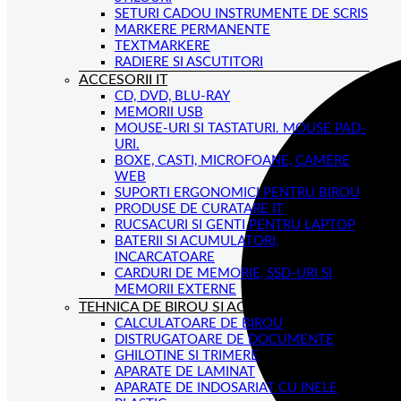
SETURI CADOU INSTRUMENTE DE SCRIS
MARKERE PERMANENTE
TEXTMARKERE
RADIERE SI ASCUTITORI
ACCESORII IT
CD, DVD, BLU-RAY
MEMORII USB
MOUSE-URI SI TASTATURI. MOUSE PAD-
URI.
BOXE, CASTI, MICROFOANE, CAMERE
WEB
SUPORTI ERGONOMICI PENTRU BIROU
PRODUSE DE CURATARE IT
RUCSACURI SI GENTI PENTRU LAPTOP
BATERII SI ACUMULATORI,
INCARCATOARE
CARDURI DE MEMORIE, SSD-URI SI
MEMORII EXTERNE
TEHNICA DE BIROU SI ACCESORII
CALCULATOARE DE BIROU
DISTRUGATOARE DE DOCUMENTE
GHILOTINE SI TRIMERE
APARATE DE LAMINAT
APARATE DE INDOSARIAT CU INELE