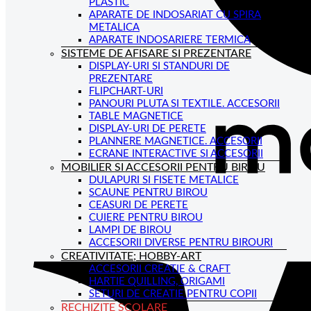
PLASTIC
APARATE DE INDOSARIAT CU SPIRA
METALICA
APARATE INDOSARIERE TERMICA
SISTEME DE AFISARE SI PREZENTARE
DISPLAY-URI SI STANDURI DE
PREZENTARE
FLIPCHART-URI
PANOURI PLUTA SI TEXTILE. ACCESORII
TABLE MAGNETICE
DISPLAY-URI DE PERETE
PLANNERE MAGNETICE. ACCESORII
ECRANE INTERACTIVE SI ACCESORII
MOBILIER SI ACCESORII PENTRU BIROU
DULAPURI SI FISETE METALICE
SCAUNE PENTRU BIROU
CEASURI DE PERETE
CUIERE PENTRU BIROU
LAMPI DE BIROU
ACCESORII DIVERSE PENTRU BIROURI
CREATIVITATE; HOBBY-ART
ACCESORII CREATIE & CRAFT
HARTIE QUILLING, ORIGAMI
SETURI DE CREATIE PENTRU COPII
RECHIZITE SCOLARE