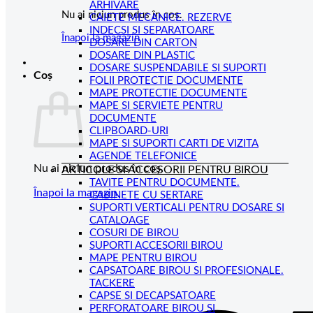
ARHIVARE
Nu ai niciun produs în coș.
CAIETE MECANICE. REZERVE
INDECSI SI SEPARATOARE
Înapoi la magazin
DOSARE DIN CARTON
DOSARE DIN PLASTIC
DOSARE SUSPENDABILE SI SUPORTI
Coș
FOLII PROTECTIE DOCUMENTE
MAPE PROTECTIE DOCUMENTE
MAPE SI SERVIETE PENTRU
DOCUMENTE
CLIPBOARD-URI
MAPE SI SUPORTI CARTI DE VIZITA
AGENDE TELEFONICE
Nu ai niciun produs în coș.
ARTICOLE SI ACCESORII PENTRU BIROU
TAVITE PENTRU DOCUMENTE.
Înapoi la magazin
CABINETE CU SERTARE
SUPORTI VERTICALI PENTRU DOSARE SI
CATALOAGE
COSURI DE BIROU
SUPORTI ACCESORII BIROU
MAPE PENTRU BIROU
CAPSATOARE BIROU SI PROFESIONALE.
TACKERE
CAPSE SI DECAPSATOARE
PERFORATOARE BIROU SI