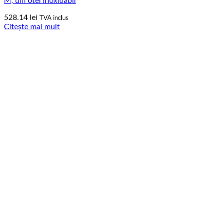
M, din otel inoxidabil
528.14
lei
TVA inclus
Citește mai mult