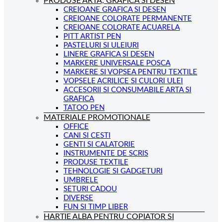
PRODUSE ARTA, GRAFICA SI DESEN
CREIOANE GRAFICA SI DESEN
CREIOANE COLORATE PERMANENTE
CREIOANE COLORATE ACUARELA
PITT ARTIST PEN
PASTELURI SI ULEIURI
LINERE GRAFICA SI DESEN
MARKERE UNIVERSALE POSCA
MARKERE SI VOPSEA PENTRU TEXTILE
VOPSELE ACRILICE SI CULORI ULEI
ACCESORII SI CONSUMABILE ARTA SI
GRAFICA
TATOO PEN
MATERIALE PROMOTIONALE
OFFICE
CANI SI CESTI
GENTI SI CALATORIE
INSTRUMENTE DE SCRIS
PRODUSE TEXTILE
TEHNOLOGIE SI GADGETURI
UMBRELE
SETURI CADOU
DIVERSE
FUN SI TIMP LIBER
HARTIE ALBA PENTRU COPIATOR SI