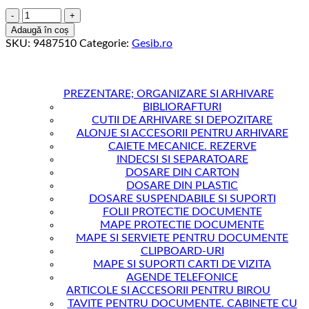
Cantitate
CAIET
Adaugă în coș
A5
SKU:
9487510
Categorie:
Gesib.ro
48F
PATRATELE
MONSTER
TRUCK
PREZENTARE; ORGANIZARE SI ARHIVARE
BIBLIORAFTURI
CUTII DE ARHIVARE SI DEPOZITARE
ALONJE SI ACCESORII PENTRU ARHIVARE
CAIETE MECANICE. REZERVE
INDECSI SI SEPARATOARE
DOSARE DIN CARTON
DOSARE DIN PLASTIC
DOSARE SUSPENDABILE SI SUPORTI
FOLII PROTECTIE DOCUMENTE
MAPE PROTECTIE DOCUMENTE
MAPE SI SERVIETE PENTRU DOCUMENTE
CLIPBOARD-URI
MAPE SI SUPORTI CARTI DE VIZITA
AGENDE TELEFONICE
ARTICOLE SI ACCESORII PENTRU BIROU
TAVITE PENTRU DOCUMENTE. CABINETE CU