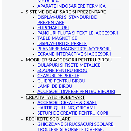
METALICA
APARATE INDOSARIERE TERMICA
SISTEME DE AFISARE SI PREZENTARE
DISPLAY-URI SI STANDURI DE
PREZENTARE
FLIPCHART-URI
PANOURI PLUTA SI TEXTILE. ACCESORII
TABLE MAGNETICE
DISPLAY-URI DE PERETE
PLANNERE MAGNETICE. ACCESORII
ECRANE INTERACTIVE SI ACCESORII
MOBILIER SI ACCESORII PENTRU BIROU
DULAPURI SI FISETE METALICE
SCAUNE PENTRU BIROU
CEASURI DE PERETE
CUIERE PENTRU BIROU
LAMPI DE BIROU
ACCESORII DIVERSE PENTRU BIROURI
CREATIVITATE; HOBBY-ART
ACCESORII CREATIE & CRAFT
HARTIE QUILLING, ORIGAMI
SETURI DE CREATIE PENTRU COPII
RECHIZITE SCOLARE
GHIOZDANE SI RUCSACURI SCOLARE.
TROLLERE SI BORSETE DIVERSE.