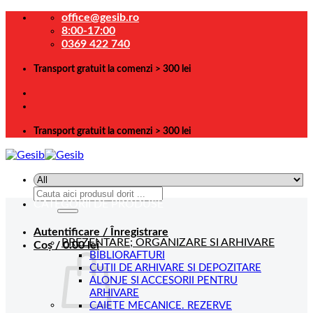
Skip
office@gesib.ro
to
8:00-17:00
content
0369 422 740
Transport gratuit la comenzi > 300 lei
Transport gratuit la comenzi > 300 lei
Caută
CATEGORII DE PRODUSE
după:
Autentificare / Înregistrare
PREZENTARE; ORGANIZARE SI ARHIVARE
Coș /
0.00
lei
BIBLIORAFTURI
CUTII DE ARHIVARE SI DEPOZITARE
ALONJE SI ACCESORII PENTRU
ARHIVARE
CAIETE MECANICE. REZERVE