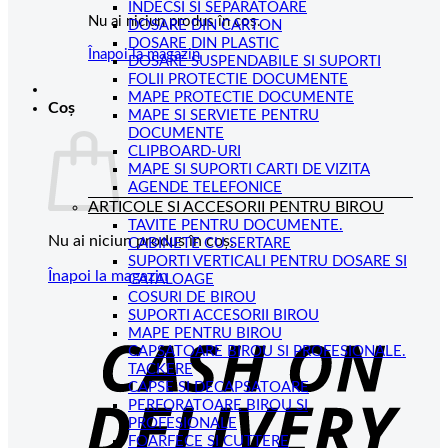
INDECSI SI SEPARATOARE
Nu ai niciun produs în coș.
DOSARE DIN CARTON
DOSARE DIN PLASTIC
Înapoi la magazin
DOSARE SUSPENDABILE SI SUPORTI
FOLII PROTECTIE DOCUMENTE
MAPE PROTECTIE DOCUMENTE
Coș
MAPE SI SERVIETE PENTRU
DOCUMENTE
CLIPBOARD-URI
MAPE SI SUPORTI CARTI DE VIZITA
AGENDE TELEFONICE
ARTICOLE SI ACCESORII PENTRU BIROU
TAVITE PENTRU DOCUMENTE.
Nu ai niciun produs în coș.
CABINETE CU SERTARE
SUPORTI VERTICALI PENTRU DOSARE SI
Înapoi la magazin
CATALOAGE
COSURI DE BIROU
C
SUPORTI ACCESORII BIROU
MAPE PENTRU BIROU
D
CAPSATOARE BIROU SI PROFESIONALE.
TACKERE
CAPSE SI DECAPSATOARE
PERFORATOARE BIROU SI
PROFESIONALE
FOARFECE SI CUTTERE