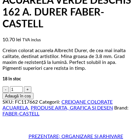
ACUARELA VERDE DESCHIS
162 A. DURER FABER-
CASTELL
10.70
lei
TVA inclus
Creion colorat acuarela Albrecht Durer, de cea mai inalta
calitate, destinat artistilor. Mina groasa de 3.8 mm. Grad
maxim de rezistență la lumină. Perfect solubil in apa.
Pigmenti superiori care rezista in timp.
18 în stoc
Cantitate
CREION
Adaugă în coș
COLORAT
SKU:
FC117662
Categorii:
CREIOANE COLORATE
ACUARELA
ACUARELA
,
PRODUSE ARTA, GRAFICA SI DESEN
Brand:
VERDE
FABER-CASTELL
DESCHIS
162
A.
DURER
PREZENTARE; ORGANIZARE SI ARHIVARE