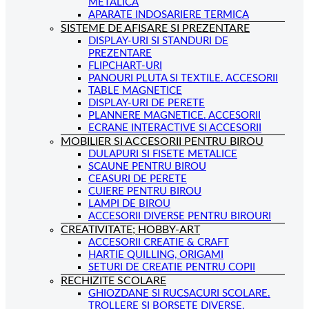
METALICA
APARATE INDOSARIERE TERMICA
SISTEME DE AFISARE SI PREZENTARE
DISPLAY-URI SI STANDURI DE
PREZENTARE
FLIPCHART-URI
PANOURI PLUTA SI TEXTILE. ACCESORII
TABLE MAGNETICE
DISPLAY-URI DE PERETE
PLANNERE MAGNETICE. ACCESORII
ECRANE INTERACTIVE SI ACCESORII
MOBILIER SI ACCESORII PENTRU BIROU
DULAPURI SI FISETE METALICE
SCAUNE PENTRU BIROU
CEASURI DE PERETE
CUIERE PENTRU BIROU
LAMPI DE BIROU
ACCESORII DIVERSE PENTRU BIROURI
CREATIVITATE; HOBBY-ART
ACCESORII CREATIE & CRAFT
HARTIE QUILLING, ORIGAMI
SETURI DE CREATIE PENTRU COPII
RECHIZITE SCOLARE
GHIOZDANE SI RUCSACURI SCOLARE.
TROLLERE SI BORSETE DIVERSE.