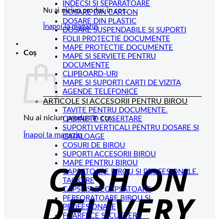
INDECSI SI SEPARATOARE
Nu ai niciun produs în coș.
DOSARE DIN CARTON
DOSARE DIN PLASTIC
Înapoi la magazin
DOSARE SUSPENDABILE SI SUPORTI
FOLII PROTECTIE DOCUMENTE
MAPE PROTECTIE DOCUMENTE
Coș
MAPE SI SERVIETE PENTRU
DOCUMENTE
CLIPBOARD-URI
MAPE SI SUPORTI CARTI DE VIZITA
AGENDE TELEFONICE
ARTICOLE SI ACCESORII PENTRU BIROU
TAVITE PENTRU DOCUMENTE.
Nu ai niciun produs în coș.
CABINETE CU SERTARE
SUPORTI VERTICALI PENTRU DOSARE SI
Înapoi la magazin
CATALOAGE
COSURI DE BIROU
C
SUPORTI ACCESORII BIROU
MAPE PENTRU BIROU
D
CAPSATOARE BIROU SI PROFESIONALE.
TACKERE
CAPSE SI DECAPSATOARE
PERFORATOARE BIROU SI
PROFESIONALE
FOARFECE SI CUTTERE