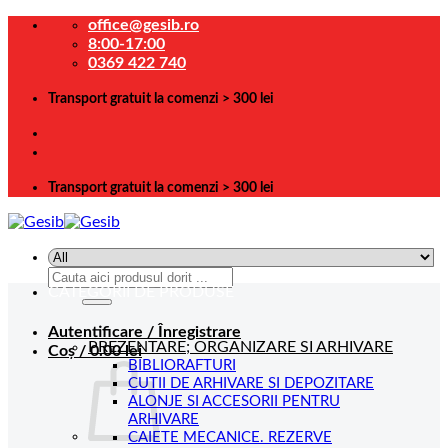
Skip
office@gesib.ro
to
8:00-17:00
content
0369 422 740
Transport gratuit la comenzi > 300 lei
Transport gratuit la comenzi > 300 lei
Caută
CATEGORII DE PRODUSE
după:
Autentificare / Înregistrare
PREZENTARE; ORGANIZARE SI ARHIVARE
Coș /
0.00
lei
BIBLIORAFTURI
CUTII DE ARHIVARE SI DEPOZITARE
ALONJE SI ACCESORII PENTRU
ARHIVARE
CAIETE MECANICE. REZERVE