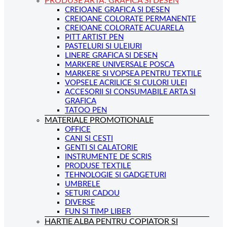
PRODUSE ARTA, GRAFICA SI DESEN
CREIOANE GRAFICA SI DESEN
CREIOANE COLORATE PERMANENTE
CREIOANE COLORATE ACUARELA
PITT ARTIST PEN
PASTELURI SI ULEIURI
LINERE GRAFICA SI DESEN
MARKERE UNIVERSALE POSCA
MARKERE SI VOPSEA PENTRU TEXTILE
VOPSELE ACRILICE SI CULORI ULEI
ACCESORII SI CONSUMABILE ARTA SI
GRAFICA
TATOO PEN
MATERIALE PROMOTIONALE
OFFICE
CANI SI CESTI
GENTI SI CALATORIE
INSTRUMENTE DE SCRIS
PRODUSE TEXTILE
TEHNOLOGIE SI GADGETURI
UMBRELE
SETURI CADOU
DIVERSE
FUN SI TIMP LIBER
HARTIE ALBA PENTRU COPIATOR SI