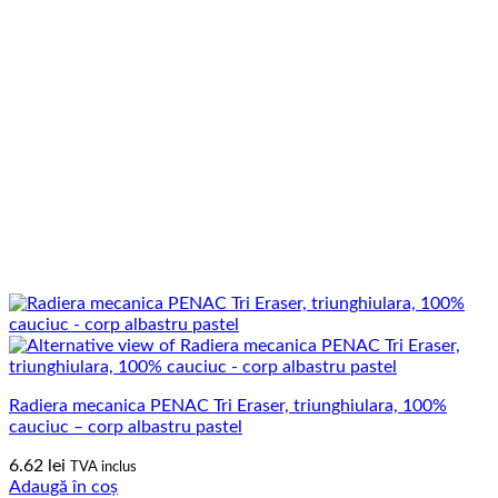
Radiera mecanica PENAC Tri Eraser, triunghiulara, 100%
cauciuc – corp albastru pastel
6.62
lei
TVA inclus
Adaugă în coș