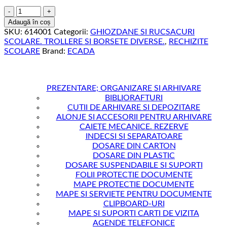
Cantitate
GHIOZDAN
Adaugă în coș
614001
SKU:
614001
Categorii:
GHIOZDANE SI RUCSACURI
ECADA
SCOLARE. TROLLERE SI BORSETE DIVERSE.
,
RECHIZITE
41CM
SCOLARE
Brand:
ECADA
PREZENTARE; ORGANIZARE SI ARHIVARE
BIBLIORAFTURI
CUTII DE ARHIVARE SI DEPOZITARE
ALONJE SI ACCESORII PENTRU ARHIVARE
CAIETE MECANICE. REZERVE
INDECSI SI SEPARATOARE
DOSARE DIN CARTON
DOSARE DIN PLASTIC
DOSARE SUSPENDABILE SI SUPORTI
FOLII PROTECTIE DOCUMENTE
MAPE PROTECTIE DOCUMENTE
MAPE SI SERVIETE PENTRU DOCUMENTE
CLIPBOARD-URI
MAPE SI SUPORTI CARTI DE VIZITA
AGENDE TELEFONICE