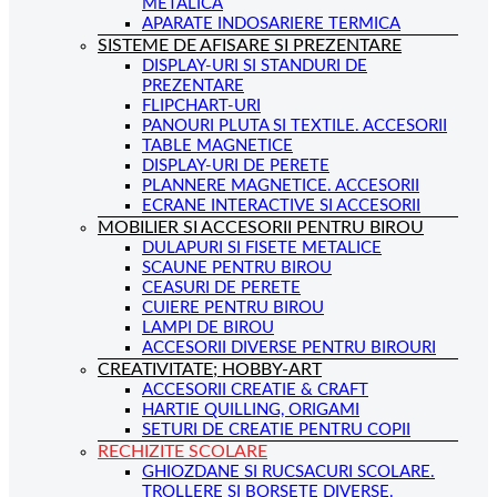
METALICA
APARATE INDOSARIERE TERMICA
SISTEME DE AFISARE SI PREZENTARE
DISPLAY-URI SI STANDURI DE
PREZENTARE
FLIPCHART-URI
PANOURI PLUTA SI TEXTILE. ACCESORII
TABLE MAGNETICE
DISPLAY-URI DE PERETE
PLANNERE MAGNETICE. ACCESORII
ECRANE INTERACTIVE SI ACCESORII
MOBILIER SI ACCESORII PENTRU BIROU
DULAPURI SI FISETE METALICE
SCAUNE PENTRU BIROU
CEASURI DE PERETE
CUIERE PENTRU BIROU
LAMPI DE BIROU
ACCESORII DIVERSE PENTRU BIROURI
CREATIVITATE; HOBBY-ART
ACCESORII CREATIE & CRAFT
HARTIE QUILLING, ORIGAMI
SETURI DE CREATIE PENTRU COPII
RECHIZITE SCOLARE
GHIOZDANE SI RUCSACURI SCOLARE.
TROLLERE SI BORSETE DIVERSE.