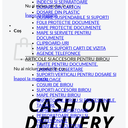
INDECSI SI SEPARATOARE
Nu ai niciun produs în coș.
DOSARE DIN CARTON
DOSARE DIN PLASTIC
Înapoi la magazin
DOSARE SUSPENDABILE SI SUPORTI
FOLII PROTECTIE DOCUMENTE
MAPE PROTECTIE DOCUMENTE
Coș
MAPE SI SERVIETE PENTRU
DOCUMENTE
CLIPBOARD-URI
MAPE SI SUPORTI CARTI DE VIZITA
AGENDE TELEFONICE
ARTICOLE SI ACCESORII PENTRU BIROU
TAVITE PENTRU DOCUMENTE.
Nu ai niciun produs în coș.
CABINETE CU SERTARE
SUPORTI VERTICALI PENTRU DOSARE SI
Înapoi la magazin
CATALOAGE
COSURI DE BIROU
C
SUPORTI ACCESORII BIROU
MAPE PENTRU BIROU
D
CAPSATOARE BIROU SI PROFESIONALE.
TACKERE
CAPSE SI DECAPSATOARE
PERFORATOARE BIROU SI
PROFESIONALE
FOARFECE SI CUTTERE