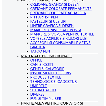
PRODUSE ARTA, GRAFICA SI DESEN
CREIOANE GRAFICA SI DESEN
CREIOANE COLORATE PERMANENTE
CREIOANE COLORATE ACUARELA
PITT ARTIST PEN
PASTELURI SI ULEIURI
LINERE GRAFICA SI DESEN
MARKERE UNIVERSALE POSCA
MARKERE SI VOPSEA PENTRU TEXTILE
VOPSELE ACRILICE SI CULORI ULEI
ACCESORII SI CONSUMABILE ARTA SI
GRAFICA
TATOO PEN
MATERIALE PROMOTIONALE
OFFICE
CANI SI CESTI
GENTI SI CALATORIE
INSTRUMENTE DE SCRIS
PRODUSE TEXTILE
TEHNOLOGIE SI GADGETURI
UMBRELE
SETURI CADOU
DIVERSE
FUN SI TIMP LIBER
HARTIE ALBA PENTRU COPIATOR SI