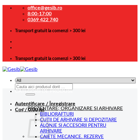
Skip
office@gesib.ro
to
8:00-17:00
content
0369 422 740
Transport gratuit la comenzi > 300 lei
Transport gratuit la comenzi > 300 lei
Caută
CATEGORII DE PRODUSE
după:
Autentificare / Înregistrare
PREZENTARE; ORGANIZARE SI ARHIVARE
Coș /
0.00
lei
BIBLIORAFTURI
CUTII DE ARHIVARE SI DEPOZITARE
ALONJE SI ACCESORII PENTRU
ARHIVARE
CAIETE MECANICE. REZERVE