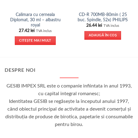
Calimara cu cerneala
CD-R 700MB-80min ( 25
Diplomat, 30 ml – albastru
buc. Spindle, 52x) PHILIPS
royal
26.44
lei
TVA inclus
27.42
lei
TVA inclus
ADAUGĂ ÎN COȘ
CITEȘTE MAI MULT
DESPRE NOI
GESIB IMPEX SRL este o companie infiintata in anul 1993,
cu capital integral romanesc;
Identitatea GESIB se regăseşte la începutul anului 1997,
când obiectul principal de activitate a devenit comerţul şi
distribuţia de produse de birotica, papetarie si consumabile
pentru birou.