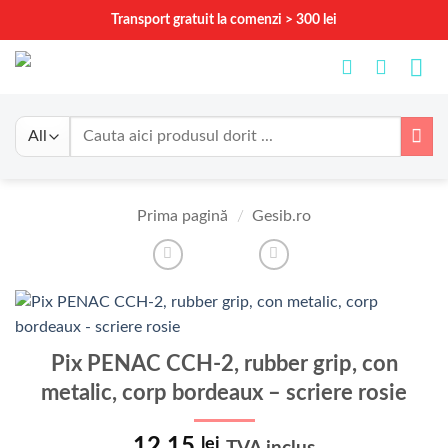
Skip
Transport gratuit la comenzi > 300 lei
to
content
Caută
după:
Prima pagină
/
Gesib.ro
Pix PENAC CCH-2, rubber grip, con
metalic, corp bordeaux – scriere rosie
12.15
lei