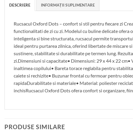
DESCRIERE
INFORMAȚII SUPLIMENTARE
Rucsacul Oxford Dots – confort si stil pentru fiecare zi Cre
functionalitati de zi cu zi. Modelul cu buline delicate ofera
inteligenta si bine structurata, rucsacul permite transportul 
ideal pentru purtarea zilnica, oferind libertate de miscare s
sustinere, stabilitate si durabilitate pe termen lung. Rezultat
zi.Dimensiuni si capacitate• Dimensiuni: 29 x 44 x 22 cm• 
inaltimea copilului• Bareta torace reglabila pentru stabili
caiete si rechizite• Buzunar frontal cu fermoar pentru obie
rapidaDurabilitate si materiale• Material: poliester recicla
inchisRucsacul Oxford Dots ofera confort si organizare, fiind
PRODUSE SIMILARE