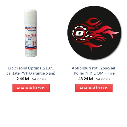
Lipici solid Optima, 21 gr.,
Abtibilduri roti, 2buc/set,
calitate PVP (garantie 5 ani)
Roller NIKIDOM – Fire
2.46
lei
48.24
lei
TVA inclus
TVA inclus
ADAUGĂ ÎN COȘ
ADAUGĂ ÎN COȘ