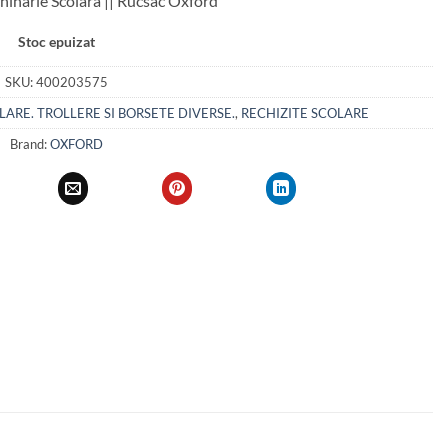
hinarie Scolara || Rucsac Oxford
Stoc epuizat
SKU:
400203575
ARE. TROLLERE SI BORSETE DIVERSE.
,
RECHIZITE SCOLARE
Brand:
OXFORD