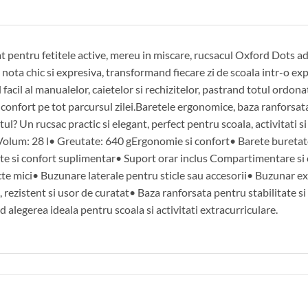
at pentru fetitele active, mereu in miscare, rucsacul Oxford Dots a
 o nota chic si expresiva, transformand fiecare zi de scoala intr-o e
facil al manualelor, caietelor si rechizitelor, pastrand totul ordona
i confort pe tot parcursul zilei.Baretele ergonomice, baza ranforsat
ul? Un rucsac practic si elegant, perfect pentru scoala, activitati si
Volum: 28 l• Greutate: 640 gErgonomie si confort• Barete buretate 
tate si confort suplimentar• Suport orar inclus Compartimentare si
cte mici• Buzunare laterale pentru sticle sau accesorii• Buzunar e
t, rezistent si usor de curatat• Baza ranforsata pentru stabilitate 
 alegerea ideala pentru scoala si activitati extracurriculare.