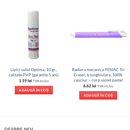
Lipici solid Optima, 10 gr.,
Radiera mecanica PENAC Tri
calitate PVP (garantie 5 ani)
Eraser, triunghiulara, 100%
cauciuc – corp violet pastel
1.19
lei
TVA inclus
6.62
lei
TVA inclus
ADAUGĂ ÎN COȘ
ADAUGĂ ÎN COȘ
DESPRE NOI