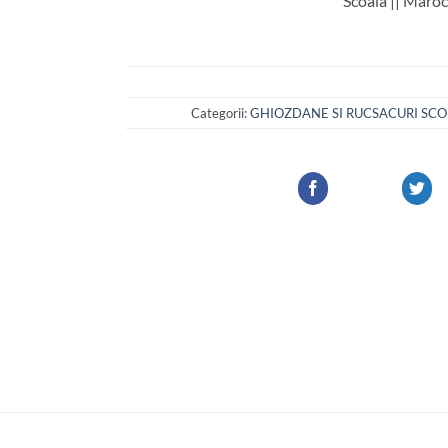
Scoala || Maroc
Categorii:
GHIOZDANE SI RUCSACURI SCOL