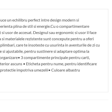
duce un echilibru perfect intre design modern si
xperienta plina de stil si energie.Cu o compartimentare
t si usor de accesat. Designul sau ergonomic si usor il face
a si materialele rezistente sunt concepute pentru a oferi
 plimbari, care te insoteste cu usurinta in aventurile de zi cu
si ajustabile, pentru sustinere si adaptare optima la
 organizare• 3 compartimente principale pentru carti,
xterior ascuns • Eticheta pentru nume, pentru identificare
si protectie impotriva umezelii• Culoare albastru