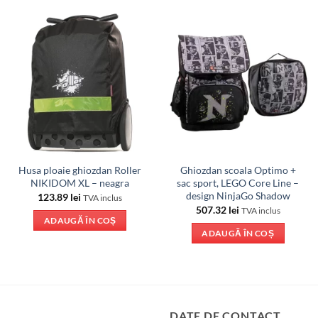
Husa ploaie ghiozdan Roller
Ghiozdan scoala Optimo +
NIKIDOM XL – neagra
sac sport, LEGO Core Line –
design NinjaGo Shadow
123.89
lei
TVA inclus
507.32
lei
TVA inclus
ADAUGĂ ÎN COȘ
ADAUGĂ ÎN COȘ
DATE DE CONTACT