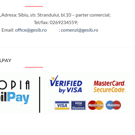
L
Adresa: Sibiu, str. Strandului, bl.10 – parter comercial;
Tel/fax: 0269234559;
Email:
office@gesib.ro
;
comenzi@gesib.ro
LPAY