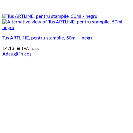
Tus ARTLINE, pentru stampile, 50ml – negru
14.13
lei
TVA inclus
Adaugă în coș