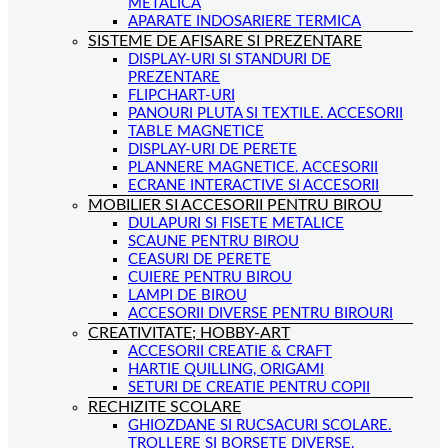
METALICA
APARATE INDOSARIERE TERMICA
SISTEME DE AFISARE SI PREZENTARE
DISPLAY-URI SI STANDURI DE
PREZENTARE
FLIPCHART-URI
PANOURI PLUTA SI TEXTILE. ACCESORII
TABLE MAGNETICE
DISPLAY-URI DE PERETE
PLANNERE MAGNETICE. ACCESORII
ECRANE INTERACTIVE SI ACCESORII
MOBILIER SI ACCESORII PENTRU BIROU
DULAPURI SI FISETE METALICE
SCAUNE PENTRU BIROU
CEASURI DE PERETE
CUIERE PENTRU BIROU
LAMPI DE BIROU
ACCESORII DIVERSE PENTRU BIROURI
CREATIVITATE; HOBBY-ART
ACCESORII CREATIE & CRAFT
HARTIE QUILLING, ORIGAMI
SETURI DE CREATIE PENTRU COPII
RECHIZITE SCOLARE
GHIOZDANE SI RUCSACURI SCOLARE.
TROLLERE SI BORSETE DIVERSE.