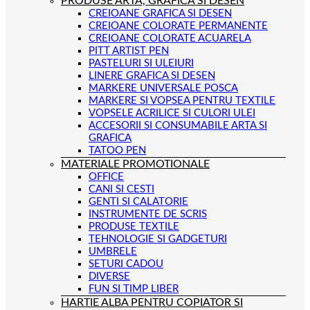
PRODUSE ARTA, GRAFICA SI DESEN
CREIOANE GRAFICA SI DESEN
CREIOANE COLORATE PERMANENTE
CREIOANE COLORATE ACUARELA
PITT ARTIST PEN
PASTELURI SI ULEIURI
LINERE GRAFICA SI DESEN
MARKERE UNIVERSALE POSCA
MARKERE SI VOPSEA PENTRU TEXTILE
VOPSELE ACRILICE SI CULORI ULEI
ACCESORII SI CONSUMABILE ARTA SI
GRAFICA
TATOO PEN
MATERIALE PROMOTIONALE
OFFICE
CANI SI CESTI
GENTI SI CALATORIE
INSTRUMENTE DE SCRIS
PRODUSE TEXTILE
TEHNOLOGIE SI GADGETURI
UMBRELE
SETURI CADOU
DIVERSE
FUN SI TIMP LIBER
HARTIE ALBA PENTRU COPIATOR SI