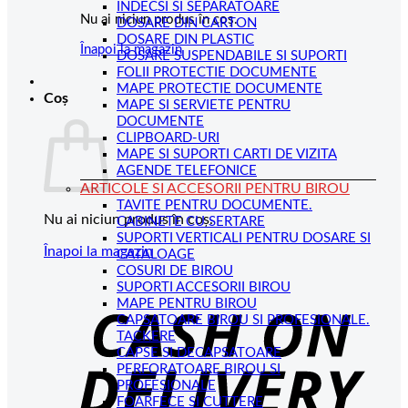
INDECSI SI SEPARATOARE
Nu ai niciun produs în coș.
DOSARE DIN CARTON
DOSARE DIN PLASTIC
Înapoi la magazin
DOSARE SUSPENDABILE SI SUPORTI
FOLII PROTECTIE DOCUMENTE
MAPE PROTECTIE DOCUMENTE
Coș
MAPE SI SERVIETE PENTRU
DOCUMENTE
CLIPBOARD-URI
MAPE SI SUPORTI CARTI DE VIZITA
AGENDE TELEFONICE
ARTICOLE SI ACCESORII PENTRU BIROU
TAVITE PENTRU DOCUMENTE.
Nu ai niciun produs în coș.
CABINETE CU SERTARE
SUPORTI VERTICALI PENTRU DOSARE SI
Înapoi la magazin
CATALOAGE
COSURI DE BIROU
C
SUPORTI ACCESORII BIROU
MAPE PENTRU BIROU
D
CAPSATOARE BIROU SI PROFESIONALE.
TACKERE
CAPSE SI DECAPSATOARE
PERFORATOARE BIROU SI
PROFESIONALE
FOARFECE SI CUTTERE