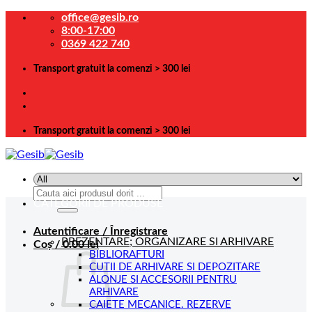
Skip
office@gesib.ro
to
8:00-17:00
content
0369 422 740
Transport gratuit la comenzi > 300 lei
Transport gratuit la comenzi > 300 lei
Caută
CATEGORII DE PRODUSE
după:
Autentificare / Înregistrare
PREZENTARE; ORGANIZARE SI ARHIVARE
Coș /
0.00
lei
BIBLIORAFTURI
CUTII DE ARHIVARE SI DEPOZITARE
ALONJE SI ACCESORII PENTRU
ARHIVARE
CAIETE MECANICE. REZERVE