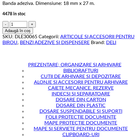
Banda adeziva. Dimensiune: 18 mm x 27 m.
4478 în stoc
Cantitate
BANDA
Adaugă în coș
ADEZIVA
SKU:
DLE30065
Categorii:
ARTICOLE SI ACCESORII PENTRU
18MM*27M
BIROU
,
BENZI ADEZIVE SI DISPENSERE
Brand:
DELI
DELI
PREZENTARE; ORGANIZARE SI ARHIVARE
BIBLIORAFTURI
CUTII DE ARHIVARE SI DEPOZITARE
ALONJE SI ACCESORII PENTRU ARHIVARE
CAIETE MECANICE. REZERVE
INDECSI SI SEPARATOARE
DOSARE DIN CARTON
DOSARE DIN PLASTIC
DOSARE SUSPENDABILE SI SUPORTI
FOLII PROTECTIE DOCUMENTE
MAPE PROTECTIE DOCUMENTE
MAPE SI SERVIETE PENTRU DOCUMENTE
CLIPBOARD-URI