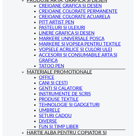
PRODUSE ARTA, GRAFICA SI DESEN
CREIOANE GRAFICA SI DESEN
CREIOANE COLORATE PERMANENTE
CREIOANE COLORATE ACUARELA
PITT ARTIST PEN
PASTELURI SI ULEIURI
LINERE GRAFICA SI DESEN
MARKERE UNIVERSALE POSCA
MARKERE SI VOPSEA PENTRU TEXTILE
VOPSELE ACRILICE SI CULORI ULEI
ACCESORII SI CONSUMABILE ARTA SI
GRAFICA
TATOO PEN
MATERIALE PROMOTIONALE
OFFICE
CANI SI CESTI
GENTI SI CALATORIE
INSTRUMENTE DE SCRIS
PRODUSE TEXTILE
TEHNOLOGIE SI GADGETURI
UMBRELE
SETURI CADOU
DIVERSE
FUN SI TIMP LIBER
HARTIE ALBA PENTRU COPIATOR SI