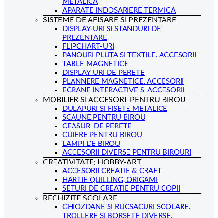
METALICA
APARATE INDOSARIERE TERMICA
SISTEME DE AFISARE SI PREZENTARE
DISPLAY-URI SI STANDURI DE
PREZENTARE
FLIPCHART-URI
PANOURI PLUTA SI TEXTILE. ACCESORII
TABLE MAGNETICE
DISPLAY-URI DE PERETE
PLANNERE MAGNETICE. ACCESORII
ECRANE INTERACTIVE SI ACCESORII
MOBILIER SI ACCESORII PENTRU BIROU
DULAPURI SI FISETE METALICE
SCAUNE PENTRU BIROU
CEASURI DE PERETE
CUIERE PENTRU BIROU
LAMPI DE BIROU
ACCESORII DIVERSE PENTRU BIROURI
CREATIVITATE; HOBBY-ART
ACCESORII CREATIE & CRAFT
HARTIE QUILLING, ORIGAMI
SETURI DE CREATIE PENTRU COPII
RECHIZITE SCOLARE
GHIOZDANE SI RUCSACURI SCOLARE.
TROLLERE SI BORSETE DIVERSE.