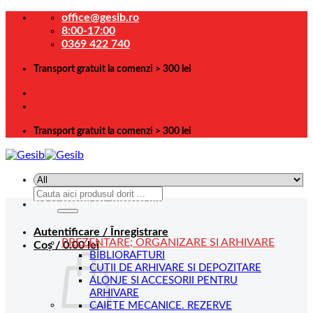
Skip
office@gesib.ro
to
8:00-17:00
content
0369 422 740
Transport gratuit la comenzi > 300 lei
Transport gratuit la comenzi > 300 lei
Caută
CATEGORII DE PRODUSE
după:
Autentificare / Înregistrare
PREZENTARE; ORGANIZARE SI ARHIVARE
Coș /
0.00
lei
BIBLIORAFTURI
CUTII DE ARHIVARE SI DEPOZITARE
ALONJE SI ACCESORII PENTRU
ARHIVARE
CAIETE MECANICE. REZERVE