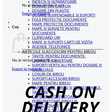
INDECSI SI SEPARATOARE
Nu ai niciun produs în coș.
DOSARE DIN CARTON
DOSARE DIN PLASTIC
Înapoi la magazin
DOSARE SUSPENDABILE SI SUPORTI
FOLII PROTECTIE DOCUMENTE
MAPE PROTECTIE DOCUMENTE
Coș
MAPE SI SERVIETE PENTRU
DOCUMENTE
CLIPBOARD-URI
MAPE SI SUPORTI CARTI DE VIZITA
AGENDE TELEFONICE
ARTICOLE SI ACCESORII PENTRU BIROU
TAVITE PENTRU DOCUMENTE.
Nu ai niciun produs în coș.
CABINETE CU SERTARE
SUPORTI VERTICALI PENTRU DOSARE SI
Înapoi la magazin
CATALOAGE
COSURI DE BIROU
C
SUPORTI ACCESORII BIROU
MAPE PENTRU BIROU
D
CAPSATOARE BIROU SI PROFESIONALE.
TACKERE
CAPSE SI DECAPSATOARE
PERFORATOARE BIROU SI
PROFESIONALE
FOARFECE SI CUTTERE