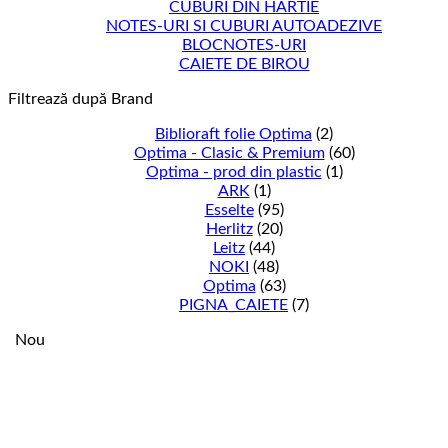
CUBURI DIN HARTIE
NOTES-URI SI CUBURI AUTOADEZIVE
BLOCNOTES-URI
CAIETE DE BIROU
Filtrează după Brand
Biblioraft folie Optima
(2)
Optima - Clasic & Premium
(60)
Optima - prod din plastic
(1)
ARK
(1)
Esselte
(95)
Herlitz
(20)
Leitz
(44)
NOKI
(48)
Optima
(63)
PIGNA_CAIETE
(7)
Nou