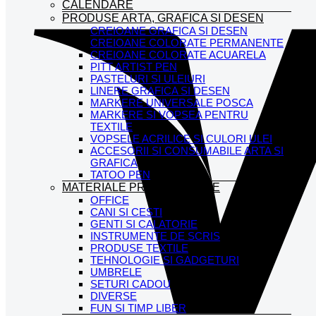
CALENDARE
PRODUSE ARTA, GRAFICA SI DESEN
CREIOANE GRAFICA SI DESEN
CREIOANE COLORATE PERMANENTE
CREIOANE COLORATE ACUARELA
PITT ARTIST PEN
PASTELURI SI ULEIURI
LINERE GRAFICA SI DESEN
MARKERE UNIVERSALE POSCA
MARKERE SI VOPSEA PENTRU
TEXTILE
VOPSELE ACRILICE SI CULORI ULEI
ACCESORII SI CONSUMABILE ARTA SI
GRAFICA
TATOO PEN
MATERIALE PROMOTIONALE
OFFICE
CANI SI CESTI
GENTI SI CALATORIE
INSTRUMENTE DE SCRIS
PRODUSE TEXTILE
TEHNOLOGIE SI GADGETURI
UMBRELE
SETURI CADOU
DIVERSE
FUN SI TIMP LIBER