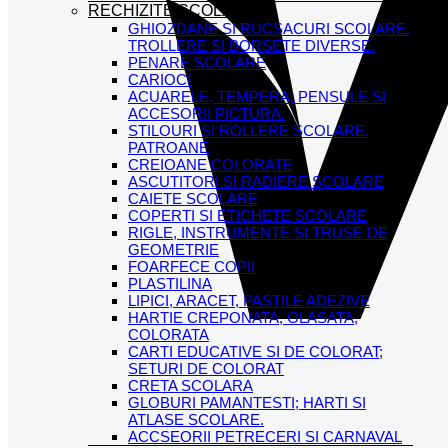
RECHIZITE SCOLARE
GHIOZDANE SI RUCSACURI SCOLARE.
TROLLERE SI BORSETE DIVERSE.
PENARE SCOLARE
CARIOCI
ACUARELE, TEMPERA, PENSULE SI
ACCESORII PICTURA.
STILOURI SI ROLLERE SCOLARE.
PATROANE
CREIOANE COLORATE
ASCUTITORI SI RADIERE SCOLARE
CAIETE SCOLARE
COPERTI SI ETICHETE SCOLARE
RIGLE, INSTRUMENTE SI TRUSE DE
GEOMETRIE
FOARFECE COPII
PLASTILINA
LIPICI, ARACET, PASTILE ADEZIVE
HARTIE CREPONATA, GLASATA,
COLORATA
CARTI EDUCATIVE SI DE COLORAT;
SETURI DE COLORAT
CRETA SCOLARA
GLOBURI PAMANTESTI; HARTI SI
ATLASE SCOLARE.
ACCSEORII PETRECERI SI CARNAVAL