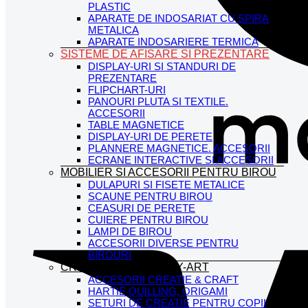
PLASTIC
APARATE DE INDOSARIAT CU SPIRA
METALICA
APARATE INDOSARIERE TERMICA
SISTEME DE AFISARE SI PREZENTARE
DISPLAY-URI SI STANDURI DE
PREZENTARE
FLIPCHART-URI
PANOURI PLUTA SI TEXTILE.
ACCESORII
TABLE MAGNETICE
DISPLAY-URI DE PERETE
PLANNERE MAGNETICE. ACCESORII
ECRANE INTERACTIVE SI ACCESORII
MOBILIER SI ACCESORII PENTRU BIROU
DULAPURI SI FISETE METALICE
SCAUNE PENTRU BIROU
CEASURI DE PERETE
CUIERE PENTRU BIROU
LAMPI DE BIROU
ACCESORII DIVERSE PENTRU
BIROURI
CREATIVITATE; HOBBY-ART
ACCESORII CREATIE & CRAFT
HARTIE QUILLING, ORIGAMI
SETURI DE CREATIE PENTRU COPII