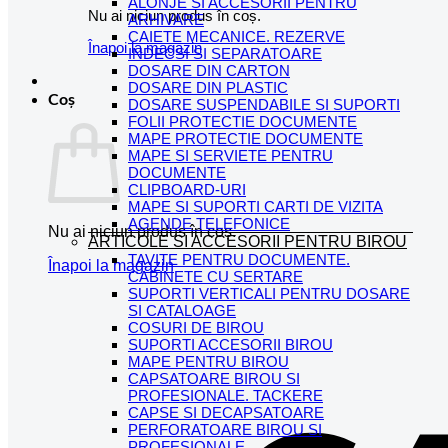
ALONJE SI ACCESORII PENTRU
Nu ai niciun produs în coș.
ARHIVARE
CAIETE MECANICE. REZERVE
Înapoi la magazin
INDECSI SI SEPARATOARE
DOSARE DIN CARTON
DOSARE DIN PLASTIC
Coș
DOSARE SUSPENDABILE SI SUPORTI
FOLII PROTECTIE DOCUMENTE
MAPE PROTECTIE DOCUMENTE
MAPE SI SERVIETE PENTRU
DOCUMENTE
CLIPBOARD-URI
MAPE SI SUPORTI CARTI DE VIZITA
AGENDE TELEFONICE
Nu ai niciun produs în coș.
ARTICOLE SI ACCESORII PENTRU BIROU
TAVITE PENTRU DOCUMENTE.
Înapoi la magazin
CABINETE CU SERTARE
SUPORTI VERTICALI PENTRU DOSARE
SI CATALOAGE
COSURI DE BIROU
SUPORTI ACCESORII BIROU
MAPE PENTRU BIROU
CAPSATOARE BIROU SI
PROFESIONALE. TACKERE
CAPSE SI DECAPSATOARE
PERFORATOARE BIROU SI
PROFESIONALE