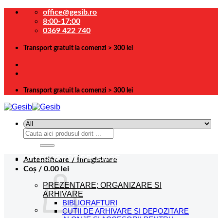
Skip
office@gesib.ro
to
8:00-17:00
content
0369 422 740
Transport gratuit la comenzi > 300 lei
Transport gratuit la comenzi > 300 lei
Caută
după:
CATEGORII DE PRODUSE
Autentificare / Înregistrare
Coș /
0.00
lei
PREZENTARE; ORGANIZARE SI
ARHIVARE
BIBLIORAFTURI
CUTII DE ARHIVARE SI DEPOZITARE