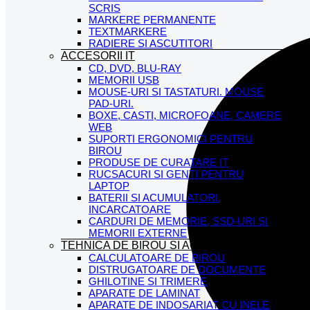
SCRIS
MARKERE PERMANENTE
TEXTMARKERE
RADIERE SI ASCUTITORI
ACCESORII IT
CD, DVD, BLU-RAY
MEMORII USB
MOUSE-URI SI TASTATURI. MOUSE
PAD-URI.
BOXE, CASTI, MICROFOANE, CAMERE
WEB
SUPORTI ERGONOMICI PENTRU
BIROU
PRODUSE DE CURATARE IT
RUCSACURI SI GENTI PENTRU
LAPTOP
BATERII SI ACUMULATORI,
INCARCATOARE
CARDURI DE MEMORIE, SSD-URI SI
MEMORII EXTERNE
TEHNICA DE BIROU SI ACCESORII
CALCULATOARE DE BIROU
DISTRUGATOARE DE DOCUMENTE
GHILOTINE SI TRIMERE
APARATE DE LAMINAT
APARATE DE INDOSARIAT CU INELE