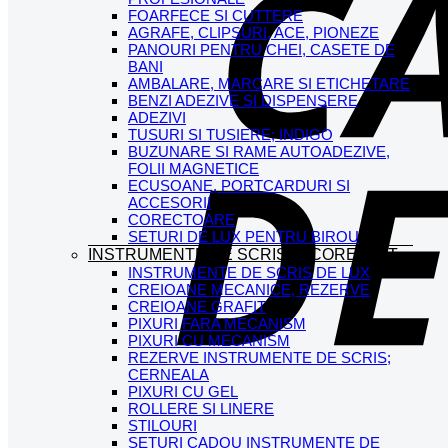
FOARFECE SI CUTTERE
AGRAFE, CLIPSURI, ACE, PIONEZE
PANOURI PENTRU CHEI, CASETE DE
BANI
AMBALARE, MARCARE SI ETICHETARE
BENZI ADEZIVE SI DISPENSERE
ADEZIVI
TUSURI SI TUSIERE; INDIGO
BUZUNARE SI RAME AUTOADEZIVE,
FOLII MAGNETICE
ECUSOANE, PORTCARDURI SI
ACCESORII
CORECTOARE
SETURI DE LUX PENTRU BIROU
INSTRUMENTE DE SCRIS SI CORECTAT
INSTRUMENTE DE SCRIS DE LUX
CREIOANE MECANICE, REZERVE
CREIOANE GRAFIT
PIXURI FARA MECANISM
PIXURI CU MECANISM
REZERVE INSTRUMENTE DE SCRIS;
CERNEALA
PIXURI CU GEL
ROLLERE SI LINERE
STILOURI
SETURI CADOU INSTRUMENTE DE