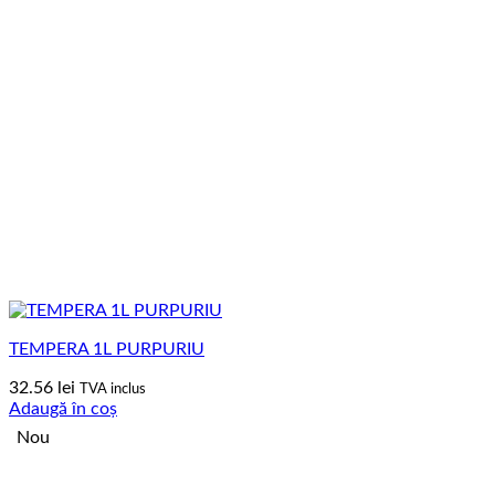
TEMPERA 1L PURPURIU
32.56
lei
TVA inclus
Adaugă în coș
Nou