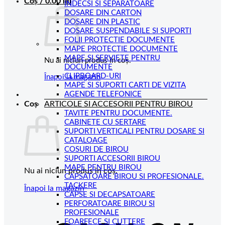
Coș /
0.00
lei
INDECSI SI SEPARATOARE
DOSARE DIN CARTON
DOSARE DIN PLASTIC
DOSARE SUSPENDABILE SI SUPORTI
FOLII PROTECTIE DOCUMENTE
MAPE PROTECTIE DOCUMENTE
MAPE SI SERVIETE PENTRU
Nu ai niciun produs în coș.
DOCUMENTE
CLIPBOARD-URI
Înapoi la magazin
MAPE SI SUPORTI CARTI DE VIZITA
AGENDE TELEFONICE
ARTICOLE SI ACCESORII PENTRU BIROU
Coș
TAVITE PENTRU DOCUMENTE.
CABINETE CU SERTARE
SUPORTI VERTICALI PENTRU DOSARE SI
CATALOAGE
COSURI DE BIROU
SUPORTI ACCESORII BIROU
MAPE PENTRU BIROU
Nu ai niciun produs în coș.
CAPSATOARE BIROU SI PROFESIONALE.
TACKERE
Înapoi la magazin
CAPSE SI DECAPSATOARE
PERFORATOARE BIROU SI
C
PROFESIONALE
FOARFECE SI CUTTERE
D