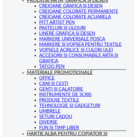
PRODUSE ARTA, GRAFICA SI DESEN
CREIOANE GRAFICA SI DESEN
CREIOANE COLORATE PERMANENTE
CREIOANE COLORATE ACUARELA
PITT ARTIST PEN
PASTELURI SI ULEIURI
LINERE GRAFICA SI DESEN
MARKERE UNIVERSALE POSCA
MARKERE SI VOPSEA PENTRU TEXTILE
VOPSELE ACRILICE SI CULORI ULEI
ACCESORII SI CONSUMABILE ARTA SI
GRAFICA
TATOO PEN
MATERIALE PROMOTIONALE
OFFICE
CANI SI CESTI
GENTI SI CALATORIE
INSTRUMENTE DE SCRIS
PRODUSE TEXTILE
TEHNOLOGIE SI GADGETURI
UMBRELE
SETURI CADOU
DIVERSE
FUN SI TIMP LIBER
HARTIE ALBA PENTRU COPIATOR SI