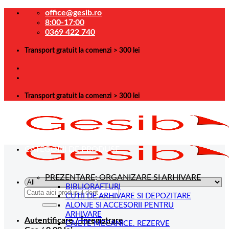
Skip
office@gesib.ro
to
8:00-17:00
content
0369 422 740
Transport gratuit la comenzi > 300 lei
Transport gratuit la comenzi > 300 lei
CATEGORII DE PRODUSE
PREZENTARE; ORGANIZARE SI ARHIVARE
BIBLIORAFTURI
Caută
CUTII DE ARHIVARE SI DEPOZITARE
după:
ALONJE SI ACCESORII PENTRU
ARHIVARE
Autentificare / Înregistrare
CAIETE MECANICE. REZERVE