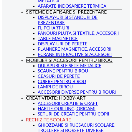
METALICA
APARATE INDOSARIERE TERMICA
SISTEME DE AFISARE SI PREZENTARE
DISPLAY-URI SI STANDURI DE
PREZENTARE
FLIPCHART-URI
PANOURI PLUTA SI TEXTILE. ACCESORII
TABLE MAGNETICE
DISPLAY-URI DE PERETE
PLANNERE MAGNETICE. ACCESORII
ECRANE INTERACTIVE SI ACCESORII
MOBILIER SI ACCESORII PENTRU BIROU
DULAPURI SI FISETE METALICE
SCAUNE PENTRU BIROU
CEASURI DE PERETE
CUIERE PENTRU BIROU
LAMPI DE BIROU
ACCESORII DIVERSE PENTRU BIROURI
CREATIVITATE; HOBBY-ART
ACCESORII CREATIE & CRAFT
HARTIE QUILLING, ORIGAMI
SETURI DE CREATIE PENTRU COPII
RECHIZITE SCOLARE
GHIOZDANE SI RUCSACURI SCOLARE.
TROLLERE SI BORSETE DIVERSE.