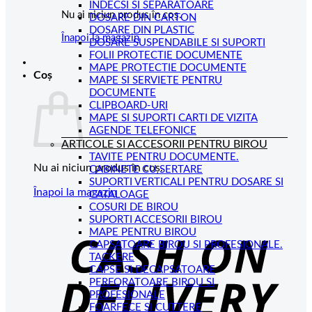
INDECSI SI SEPARATOARE
Nu ai niciun produs în coș.
DOSARE DIN CARTON
DOSARE DIN PLASTIC
Înapoi la magazin
DOSARE SUSPENDABILE SI SUPORTI
FOLII PROTECTIE DOCUMENTE
MAPE PROTECTIE DOCUMENTE
Coș
MAPE SI SERVIETE PENTRU
DOCUMENTE
CLIPBOARD-URI
MAPE SI SUPORTI CARTI DE VIZITA
AGENDE TELEFONICE
ARTICOLE SI ACCESORII PENTRU BIROU
TAVITE PENTRU DOCUMENTE.
Nu ai niciun produs în coș.
CABINETE CU SERTARE
SUPORTI VERTICALI PENTRU DOSARE SI
Înapoi la magazin
CATALOAGE
COSURI DE BIROU
C
SUPORTI ACCESORII BIROU
MAPE PENTRU BIROU
D
CAPSATOARE BIROU SI PROFESIONALE.
TACKERE
CAPSE SI DECAPSATOARE
PERFORATOARE BIROU SI
PROFESIONALE
FOARFECE SI CUTTERE