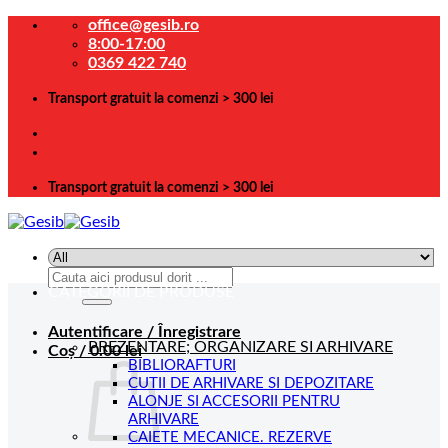
Skip
office@gesib.ro
to
8:00-17:00
content
0369 422 740
Transport gratuit la comenzi > 300 lei
Transport gratuit la comenzi > 300 lei
Caută
CATEGORII DE PRODUSE
după:
Autentificare / Înregistrare
PREZENTARE; ORGANIZARE SI ARHIVARE
Coș /
0.00
lei
BIBLIORAFTURI
CUTII DE ARHIVARE SI DEPOZITARE
ALONJE SI ACCESORII PENTRU
ARHIVARE
CAIETE MECANICE. REZERVE