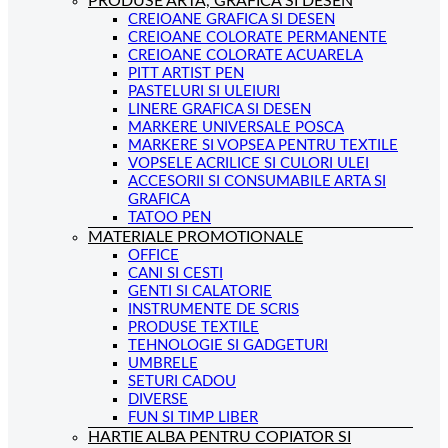
PRODUSE ARTA, GRAFICA SI DESEN
CREIOANE GRAFICA SI DESEN
CREIOANE COLORATE PERMANENTE
CREIOANE COLORATE ACUARELA
PITT ARTIST PEN
PASTELURI SI ULEIURI
LINERE GRAFICA SI DESEN
MARKERE UNIVERSALE POSCA
MARKERE SI VOPSEA PENTRU TEXTILE
VOPSELE ACRILICE SI CULORI ULEI
ACCESORII SI CONSUMABILE ARTA SI
GRAFICA
TATOO PEN
MATERIALE PROMOTIONALE
OFFICE
CANI SI CESTI
GENTI SI CALATORIE
INSTRUMENTE DE SCRIS
PRODUSE TEXTILE
TEHNOLOGIE SI GADGETURI
UMBRELE
SETURI CADOU
DIVERSE
FUN SI TIMP LIBER
HARTIE ALBA PENTRU COPIATOR SI