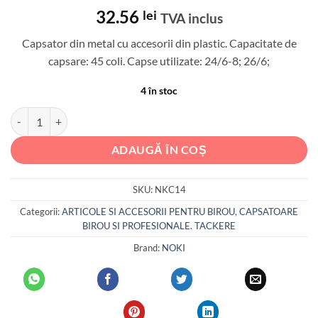
32.56
lei
TVA inclus
Capsator din metal cu accesorii din plastic. Capacitate de
capsare: 45 coli. Capse utilizate: 24/6-8; 26/6;
4 în stoc
Cantitate CAPSATOR 45 COLI 24/6 MODEL C-14 METALIC ARGINTIU
ADAUGĂ ÎN COȘ
SKU:
NKC14
Categorii:
ARTICOLE SI ACCESORII PENTRU BIROU
,
CAPSATOARE
BIROU SI PROFESIONALE. TACKERE
Brand:
NOKI