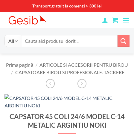
Skip
Transport gratuit la comenzi > 300 lei
to
content
Caută
după:
Prima pagină
/
ARTICOLE SI ACCESORII PENTRU BIROU
/
CAPSATOARE BIROU SI PROFESIONALE. TACKERE
CAPSATOR 45 COLI 24/6 MODEL C-14
METALIC ARGINTIU NOKI