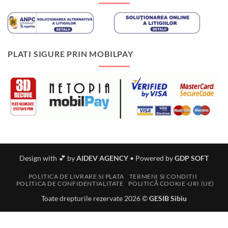
PLATI SIGURE PRIN MOBILPAY
Design with 💕 by
AIDEV AGENCY
•
Powered by
GDP SOFT
POLITICA DE LIVRARE SI PLATA
TERMENI SI CONDITII
POLITICA DE CONFIDENTIALITATE
POLITICĂ COOKIE-URI (UE)
Toate drepturile rezervate 2026 ©
GESIB Sibiu