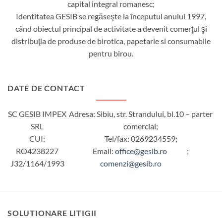
capital integral romanesc;
Identitatea GESIB se regăseşte la începutul anului 1997,
când obiectul principal de activitate a devenit comerţul şi
distribuţia de produse de birotica, papetarie si consumabile
pentru birou.
DATE DE CONTACT
SC GESIB IMPEX
Adresa: Sibiu, str. Strandului, bl.10 – parter
SRL
comercial;
CUI:
Tel/fax: 0269234559;
RO4238227
Email:
office@gesib.ro
;
J32/1164/1993
comenzi@gesib.ro
SOLUTIONARE LITIGII