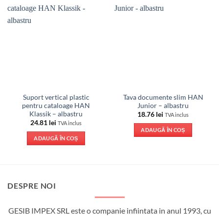
Suport vertical plastic
Tava documente slim HAN
pentru cataloage HAN
Junior – albastru
Klassik – albastru
18.76
lei
TVA inclus
24.81
lei
TVA inclus
ADAUGĂ ÎN COȘ
ADAUGĂ ÎN COȘ
DESPRE NOI
GESIB IMPEX SRL este o companie infiintata in anul 1993, cu