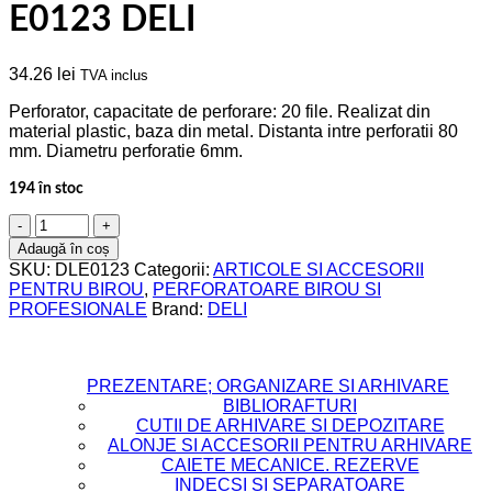
E0123 DELI
34.26
lei
TVA inclus
Perforator, capacitate de perforare: 20 file. Realizat din
material plastic, baza din metal. Distanta intre perforatii 80
mm. Diametru perforatie 6mm.
194 în stoc
Cantitate
PERFORATOR
Adaugă în coș
20
SKU:
DLE0123
Categorii:
ARTICOLE SI ACCESORII
COLI
PENTRU BIROU
,
PERFORATOARE BIROU SI
E0123
PROFESIONALE
Brand:
DELI
DELI
PREZENTARE; ORGANIZARE SI ARHIVARE
BIBLIORAFTURI
CUTII DE ARHIVARE SI DEPOZITARE
ALONJE SI ACCESORII PENTRU ARHIVARE
CAIETE MECANICE. REZERVE
INDECSI SI SEPARATOARE