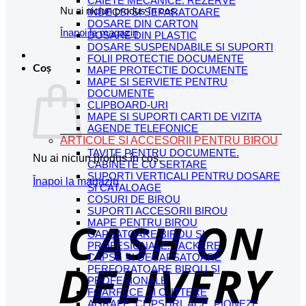
CAIETE MECANICE. REZERVE
Nu ai niciun produs în coș.
INDECSI SI SEPARATOARE
DOSARE DIN CARTON
Înapoi la magazin
DOSARE DIN PLASTIC
DOSARE SUSPENDABILE SI SUPORTI
FOLII PROTECTIE DOCUMENTE
Coș
MAPE PROTECTIE DOCUMENTE
MAPE SI SERVIETE PENTRU
DOCUMENTE
CLIPBOARD-URI
MAPE SI SUPORTI CARTI DE VIZITA
AGENDE TELEFONICE
ARTICOLE SI ACCESORII PENTRU BIROU
TAVITE PENTRU DOCUMENTE.
Nu ai niciun produs în coș.
CABINETE CU SERTARE
SUPORTI VERTICALI PENTRU DOSARE
Înapoi la magazin
SI CATALOAGE
COSURI DE BIROU
SUPORTI ACCESORII BIROU
MAPE PENTRU BIROU
D
CAPSATOARE BIROU SI
PROFESIONALE. TACKERE
CAPSE SI DECAPSATOARE
PERFORATOARE BIROU SI
PROFESIONALE
FOARFECE SI CUTTERE
AGRAFE, CLIPSURI, ACE, PIONEZE