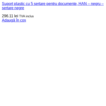
Suport plastic cu 5 sertare pentru documente, HAN – negru –
sertare negre
296.11
lei
TVA inclus
Adaugă în coș