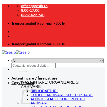
Skip
office@gesib.ro
to
8:00-17:00
content
0369 422 740
Transport gratuit la comenzi > 300 lei
Transport gratuit la comenzi > 300 lei
Caută
după:
CATEGORII DE PRODUSE
Autentificare / Înregistrare
PREZENTARE; ORGANIZARE SI
Coș /
0.00
lei
ARHIVARE
BIBLIORAFTURI
CUTII DE ARHIVARE SI DEPOZITARE
ALONJE SI ACCESORII PENTRU
ARHIVARE