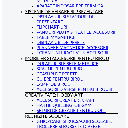
METALICA
APARATE INDOSARIERE TERMICA
SISTEME DE AFISARE SI PREZENTARE
DISPLAY-URI SI STANDURI DE
PREZENTARE
FLIPCHART-URI
PANOURI PLUTA SI TEXTILE. ACCESORII
TABLE MAGNETICE
DISPLAY-URI DE PERETE
PLANNERE MAGNETICE. ACCESORII
ECRANE INTERACTIVE SI ACCESORII
MOBILIER SI ACCESORII PENTRU BIROU
DULAPURI SI FISETE METALICE
SCAUNE PENTRU BIROU
CEASURI DE PERETE
CUIERE PENTRU BIROU
LAMPI DE BIROU
ACCESORII DIVERSE PENTRU BIROURI
CREATIVITATE; HOBBY-ART
ACCESORII CREATIE & CRAFT
HARTIE QUILLING, ORIGAMI
SETURI DE CREATIE PENTRU COPII
RECHIZITE SCOLARE
GHIOZDANE SI RUCSACURI SCOLARE.
TROLLERE SI BORSETE DIVERSE.