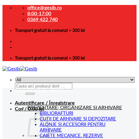
Skip
office@gesib.ro
to
8:00-17:00
content
0369 422 740
Transport gratuit la comenzi > 300 lei
Transport gratuit la comenzi > 300 lei
Caută
CATEGORII DE PRODUSE
după:
Autentificare / Înregistrare
PREZENTARE; ORGANIZARE SI ARHIVARE
Coș /
0.00
lei
BIBLIORAFTURI
CUTII DE ARHIVARE SI DEPOZITARE
ALONJE SI ACCESORII PENTRU
ARHIVARE
CAIETE MECANICE. REZERVE