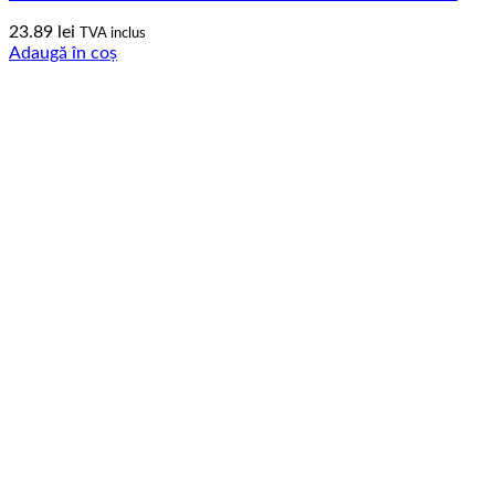
23.89
lei
TVA inclus
Adaugă în coș