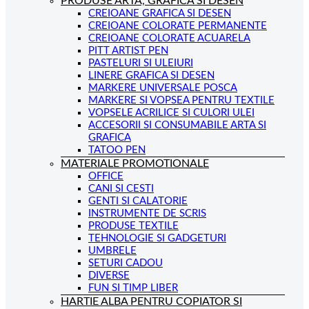
PRODUSE ARTA, GRAFICA SI DESEN
CREIOANE GRAFICA SI DESEN
CREIOANE COLORATE PERMANENTE
CREIOANE COLORATE ACUARELA
PITT ARTIST PEN
PASTELURI SI ULEIURI
LINERE GRAFICA SI DESEN
MARKERE UNIVERSALE POSCA
MARKERE SI VOPSEA PENTRU TEXTILE
VOPSELE ACRILICE SI CULORI ULEI
ACCESORII SI CONSUMABILE ARTA SI
GRAFICA
TATOO PEN
MATERIALE PROMOTIONALE
OFFICE
CANI SI CESTI
GENTI SI CALATORIE
INSTRUMENTE DE SCRIS
PRODUSE TEXTILE
TEHNOLOGIE SI GADGETURI
UMBRELE
SETURI CADOU
DIVERSE
FUN SI TIMP LIBER
HARTIE ALBA PENTRU COPIATOR SI