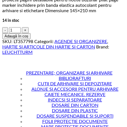
marker inchidere prin banda elastica autocolant pentru
arhivare si etichetare Dimensiune 145×210 mm
14 în stoc
Cantitate
AGENDA
Adaugă în coș
SAPTAMANALA+CAIET
SKU:
LT357798
Categorii:
AGENDE SI ORGANIZERE
,
A5
HARTIE SI ARTICOLE DIN HARTIE SI CARTON
Brand:
2019
LEUCHTTURM
NEGRU
LEUCHTTURM
PREZENTARE; ORGANIZARE SI ARHIVARE
BIBLIORAFTURI
CUTII DE ARHIVARE SI DEPOZITARE
ALONJE SI ACCESORII PENTRU ARHIVARE
CAIETE MECANICE. REZERVE
INDECSI SI SEPARATOARE
DOSARE DIN CARTON
DOSARE DIN PLASTIC
DOSARE SUSPENDABILE SI SUPORTI
FOLII PROTECTIE DOCUMENTE