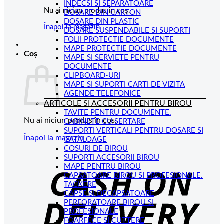
INDECSI SI SEPARATOARE
Nu ai niciun produs în coș.
DOSARE DIN CARTON
DOSARE DIN PLASTIC
Înapoi la magazin
DOSARE SUSPENDABILE SI SUPORTI
FOLII PROTECTIE DOCUMENTE
MAPE PROTECTIE DOCUMENTE
Coș
MAPE SI SERVIETE PENTRU
DOCUMENTE
CLIPBOARD-URI
MAPE SI SUPORTI CARTI DE VIZITA
AGENDE TELEFONICE
ARTICOLE SI ACCESORII PENTRU BIROU
TAVITE PENTRU DOCUMENTE.
Nu ai niciun produs în coș.
CABINETE CU SERTARE
SUPORTI VERTICALI PENTRU DOSARE SI
Înapoi la magazin
CATALOAGE
COSURI DE BIROU
C
SUPORTI ACCESORII BIROU
MAPE PENTRU BIROU
D
CAPSATOARE BIROU SI PROFESIONALE.
TACKERE
CAPSE SI DECAPSATOARE
PERFORATOARE BIROU SI
PROFESIONALE
FOARFECE SI CUTTERE