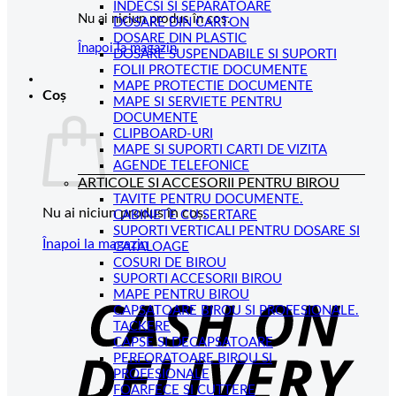
INDECSI SI SEPARATOARE
Nu ai niciun produs în coș.
DOSARE DIN CARTON
DOSARE DIN PLASTIC
Înapoi la magazin
DOSARE SUSPENDABILE SI SUPORTI
FOLII PROTECTIE DOCUMENTE
MAPE PROTECTIE DOCUMENTE
Coș
MAPE SI SERVIETE PENTRU
DOCUMENTE
CLIPBOARD-URI
MAPE SI SUPORTI CARTI DE VIZITA
AGENDE TELEFONICE
ARTICOLE SI ACCESORII PENTRU BIROU
TAVITE PENTRU DOCUMENTE.
Nu ai niciun produs în coș.
CABINETE CU SERTARE
SUPORTI VERTICALI PENTRU DOSARE SI
Înapoi la magazin
CATALOAGE
COSURI DE BIROU
C
SUPORTI ACCESORII BIROU
MAPE PENTRU BIROU
D
CAPSATOARE BIROU SI PROFESIONALE.
TACKERE
CAPSE SI DECAPSATOARE
PERFORATOARE BIROU SI
PROFESIONALE
FOARFECE SI CUTTERE