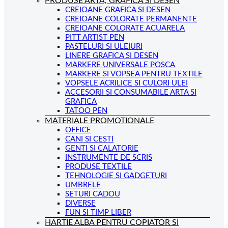
PRODUSE ARTA, GRAFICA SI DESEN
CREIOANE GRAFICA SI DESEN
CREIOANE COLORATE PERMANENTE
CREIOANE COLORATE ACUARELA
PITT ARTIST PEN
PASTELURI SI ULEIURI
LINERE GRAFICA SI DESEN
MARKERE UNIVERSALE POSCA
MARKERE SI VOPSEA PENTRU TEXTILE
VOPSELE ACRILICE SI CULORI ULEI
ACCESORII SI CONSUMABILE ARTA SI
GRAFICA
TATOO PEN
MATERIALE PROMOTIONALE
OFFICE
CANI SI CESTI
GENTI SI CALATORIE
INSTRUMENTE DE SCRIS
PRODUSE TEXTILE
TEHNOLOGIE SI GADGETURI
UMBRELE
SETURI CADOU
DIVERSE
FUN SI TIMP LIBER
HARTIE ALBA PENTRU COPIATOR SI