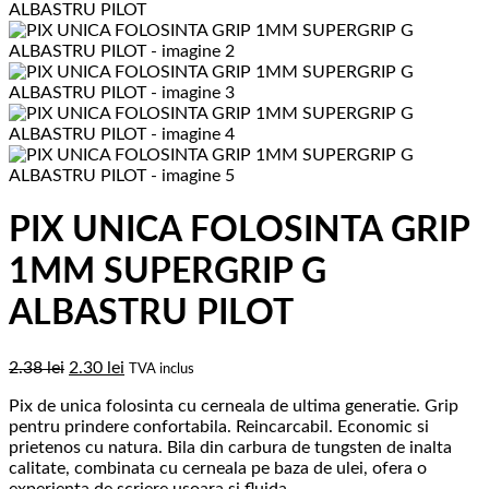
PIX UNICA FOLOSINTA GRIP
1MM SUPERGRIP G
ALBASTRU PILOT
Prețul
Prețul
2.38
lei
2.30
lei
TVA inclus
inițial
curent
Pix de unica folosinta cu cerneala de ultima generatie. Grip
a
este:
pentru prindere confortabila. Reincarcabil. Economic si
fost:
2.30 lei.
prietenos cu natura. Bila din carbura de tungsten de inalta
2.38 lei.
calitate, combinata cu cerneala pe baza de ulei, ofera o
experienta de scriere usoara si fluida.