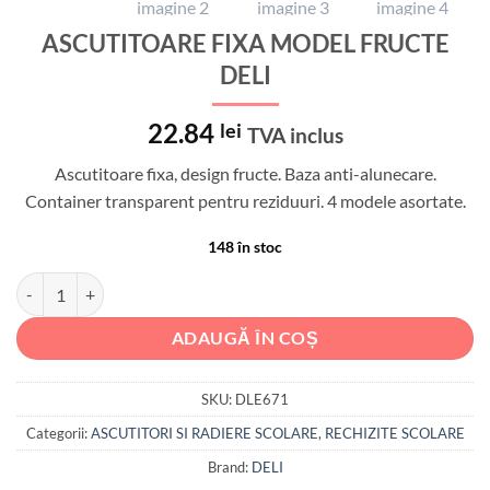
ASCUTITOARE FIXA MODEL FRUCTE
DELI
22.84
lei
TVA inclus
Ascutitoare fixa, design fructe. Baza anti-alunecare.
Container transparent pentru reziduuri. 4 modele asortate.
148 în stoc
Cantitate ASCUTITOARE FIXA MODEL FRUCTE DELI
ADAUGĂ ÎN COȘ
SKU:
DLE671
Categorii:
ASCUTITORI SI RADIERE SCOLARE
,
RECHIZITE SCOLARE
Brand:
DELI