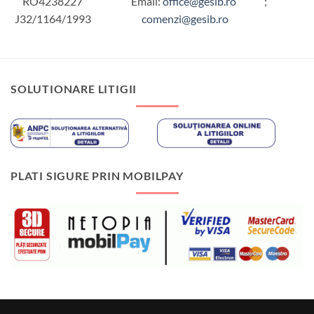
RO4238227
Email:
office@gesib.ro
;
J32/1164/1993
comenzi@gesib.ro
SOLUTIONARE LITIGII
PLATI SIGURE PRIN MOBILPAY