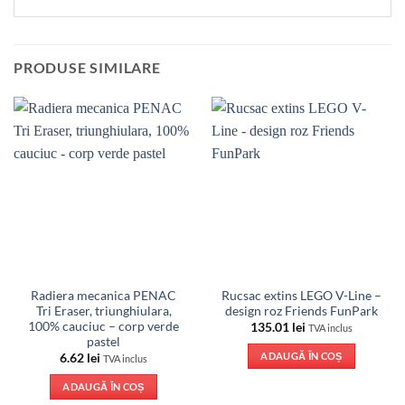
PRODUSE SIMILARE
Radiera mecanica PENAC
Rucsac extins LEGO V-Line –
Tri Eraser, triunghiulara,
design roz Friends FunPark
100% cauciuc – corp verde
135.01
lei
TVA inclus
pastel
ADAUGĂ ÎN COȘ
6.62
lei
TVA inclus
ADAUGĂ ÎN COȘ