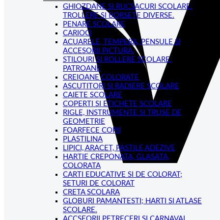
GHIOZDANE SI RUCSACURI SCOLARE.
TROLLERE SI BORSETE DIVERSE.
PENARE SCOLARE
CARIOCI
ACUARELE, TEMPERA, PENSULE SI
ACCESORII PICTURA.
STILOURI SI ROLLERE SCOLARE.
PATROANE
CREIOANE COLORATE
ASCUTITORI SI RADIERE SCOLARE
CAIETE SCOLARE
COPERTI SI ETICHETE SCOLARE
RIGLE, INSTRUMENTE SI TRUSE DE
GEOMETRIE
FOARFECE COPII
PLASTILINA
LIPICI, ARACET, PASTILE ADEZIVE
HARTIE CREPONATA, GLASATA,
COLORATA
CARTI EDUCATIVE SI DE COLORAT;
SETURI DE COLORAT
CRETA SCOLARA
GLOBURI PAMANTESTI; HARTI SI ATLASE
SCOLARE.
ACCSEORII PETRECERI SI CARNAVAL