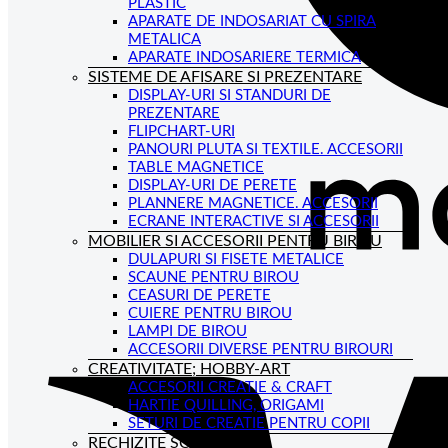
PLASTIC
APARATE DE INDOSARIAT CU SPIRA
METALICA
APARATE INDOSARIERE TERMICA
SISTEME DE AFISARE SI PREZENTARE
DISPLAY-URI SI STANDURI DE
PREZENTARE
FLIPCHART-URI
PANOURI PLUTA SI TEXTILE. ACCESORII
TABLE MAGNETICE
DISPLAY-URI DE PERETE
PLANNERE MAGNETICE. ACCESORII
ECRANE INTERACTIVE SI ACCESORII
MOBILIER SI ACCESORII PENTRU BIROU
DULAPURI SI FISETE METALICE
SCAUNE PENTRU BIROU
CEASURI DE PERETE
CUIERE PENTRU BIROU
LAMPI DE BIROU
ACCESORII DIVERSE PENTRU BIROURI
CREATIVITATE; HOBBY-ART
ACCESORII CREATIE & CRAFT
HARTIE QUILLING, ORIGAMI
SETURI DE CREATIE PENTRU COPII
RECHIZITE SCOLARE