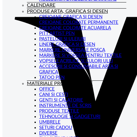
CALENDARE
PRODUSE ARTA, GRAFICA SI DESEN
CREIOANE GRAFICA SI DESEN
CREIOANE COLORATE PERMANENTE
CREIOANE COLORATE ACUARELA
PITT ARTIST PEN
PASTELURI SI ULEIURI
LINERE GRAFICA SI DESEN
MARKERE UNIVERSALE POSCA
MARKERE SI VOPSEA PENTRU TEXTILE
VOPSELE ACRILICE SI CULORI ULEI
ACCESORII SI CONSUMABILE ARTA SI
GRAFICA
TATOO PEN
MATERIALE PROMOTIONALE
OFFICE
CANI SI CESTI
GENTI SI CALATORIE
INSTRUMENTE DE SCRIS
PRODUSE TEXTILE
TEHNOLOGIE SI GADGETURI
UMBRELE
SETURI CADOU
DIVERSE