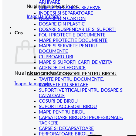
ARHIVARE
Nu ai niciun produs în coș.
CAIETE MECANICE. REZERVE
INDECSI SI SEPARATOARE
Înapoi la magazin
DOSARE DIN CARTON
DOSARE DIN PLASTIC
DOSARE SUSPENDABILE SI SUPORTI
Coș
FOLII PROTECTIE DOCUMENTE
MAPE PROTECTIE DOCUMENTE
MAPE SI SERVIETE PENTRU
DOCUMENTE
CLIPBOARD-URI
MAPE SI SUPORTI CARTI DE VIZITA
AGENDE TELEFONICE
Nu ai niciun produs în coș.
ARTICOLE SI ACCESORII PENTRU BIROU
TAVITE PENTRU DOCUMENTE.
Înapoi la magazin
CABINETE CU SERTARE
SUPORTI VERTICALI PENTRU DOSARE SI
CATALOAGE
COSURI DE BIROU
SUPORTI ACCESORII BIROU
MAPE PENTRU BIROU
CAPSATOARE BIROU SI PROFESIONALE.
TACKERE
CAPSE SI DECAPSATOARE
PERFORATOARE BIROU SI