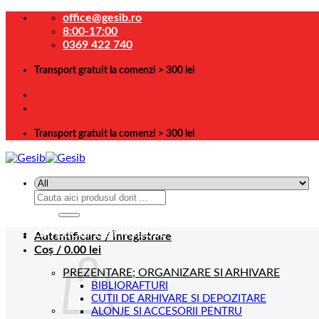
Skip
office@gesib.ro
to
8:00-17:00
content
0369 422 740
Transport gratuit la comenzi > 300 lei
Transport gratuit la comenzi > 300 lei
Caută
după:
CATEGORII DE PRODUSE
Autentificare / Înregistrare
Coș /
0.00
lei
PREZENTARE; ORGANIZARE SI ARHIVARE
BIBLIORAFTURI
CUTII DE ARHIVARE SI DEPOZITARE
ALONJE SI ACCESORII PENTRU