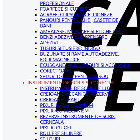
PROFESIONALE
FOARFECE SI CUTTERE
AGRAFE, CLIPSURI, ACE, PIONEZE
PANOURI PENTRU CHEI, CASETE DE
BANI
AMBALARE, MARCARE SI ETICHETARE
BENZI ADEZIVE SI DISPENSERE
ADEZIVI
TUSURI SI TUSIERE; INDIGO
BUZUNARE SI RAME AUTOADEZIVE,
FOLII MAGNETICE
ECUSOANE, PORTCARDURI SI ACCESORII
CORECTOARE
SETURI DE LUX PENTRU BIROU
INSTRUMENTE DE SCRIS SI CORECTAT
INSTRUMENTE DE SCRIS DE LUX
CREIOANE MECANICE, REZERVE
CREIOANE GRAFIT
PIXURI FARA MECANISM
PIXURI CU MECANISM
REZERVE INSTRUMENTE DE SCRIS;
CERNEALA
PIXURI CU GEL
ROLLERE SI LINERE
STILOURI