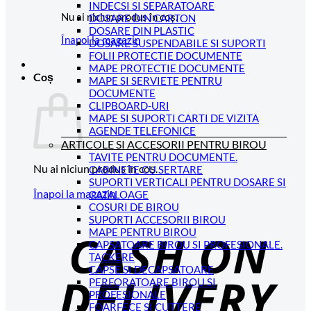
INDECSI SI SEPARATOARE
Nu ai niciun produs în coș.
DOSARE DIN CARTON
DOSARE DIN PLASTIC
Înapoi la magazin
DOSARE SUSPENDABILE SI SUPORTI
FOLII PROTECTIE DOCUMENTE
MAPE PROTECTIE DOCUMENTE
Coș
MAPE SI SERVIETE PENTRU
DOCUMENTE
CLIPBOARD-URI
MAPE SI SUPORTI CARTI DE VIZITA
AGENDE TELEFONICE
ARTICOLE SI ACCESORII PENTRU BIROU
TAVITE PENTRU DOCUMENTE.
Nu ai niciun produs în coș.
CABINETE CU SERTARE
SUPORTI VERTICALI PENTRU DOSARE SI
Înapoi la magazin
CATALOAGE
COSURI DE BIROU
C
SUPORTI ACCESORII BIROU
MAPE PENTRU BIROU
D
CAPSATOARE BIROU SI PROFESIONALE.
TACKERE
CAPSE SI DECAPSATOARE
PERFORATOARE BIROU SI
PROFESIONALE
FOARFECE SI CUTTERE