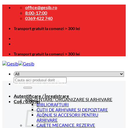
Skip
office@gesib.ro
to
8:00-17:00
content
0369 422 740
Transport gratuit la comenzi > 300 lei
Transport gratuit la comenzi > 300 lei
Caută
CATEGORII DE PRODUSE
după:
Autentificare / Înregistrare
PREZENTARE; ORGANIZARE SI ARHIVARE
Coș /
0.00
lei
BIBLIORAFTURI
CUTII DE ARHIVARE SI DEPOZITARE
ALONJE SI ACCESORII PENTRU
ARHIVARE
CAIETE MECANICE. REZERVE