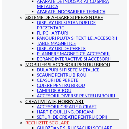
APARATE DE INDOSARIAT CU SPIRA
METALICA
APARATE INDOSARIERE TERMICA
SISTEME DE AFISARE SI PREZENTARE
DISPLAY-URI SI STANDURI DE
PREZENTARE
FLIPCHART-URI
PANOURI PLUTA SI TEXTILE. ACCESORII
TABLE MAGNETICE
DISPLAY-URI DE PERETE
PLANNERE MAGNETICE. ACCESORII
ECRANE INTERACTIVE SI ACCESORII
MOBILIER SI ACCESORII PENTRU BIROU
DULAPURI SI FISETE METALICE
SCAUNE PENTRU BIROU
CEASURI DE PERETE
CUIERE PENTRU BIROU
LAMPI DE BIROU
ACCESORII DIVERSE PENTRU BIROURI
CREATIVITATE; HOBBY-ART
ACCESORII CREATIE & CRAFT
HARTIE QUILLING, ORIGAMI
SETURI DE CREATIE PENTRU COPII
RECHIZITE SCOLARE
GHIOZDANE SI RUCSACURI SCOLARE.