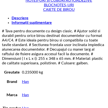
NOTES-URI SI CUBURI AUTOADEZIVE
BLOCNOTES-URI
CAIETE DE BIROU
Descriere
Informații suplimentare
# Tava pentru documente cu design clasic. # Ajutor solid si
durabil pentru orice birou destinat documentelor cu format
A4/C4. # Este ideala pentru birou si compatibila cu toate
tavile standard. # Sectiunea frontala usor inclinata impiedica
alunecarea documentelor. # Decupajul cu maner larg al
raftului de fisiere asigura accesul facil la documente. #
Dimensiuni ( l x L x i): 255 x 348 x 65 mm. # Material: plastic
de calitate superioara, polistiren. # Culoare: galben.
Greutate
0.235000 kg
Brand
Han
Marca
Han