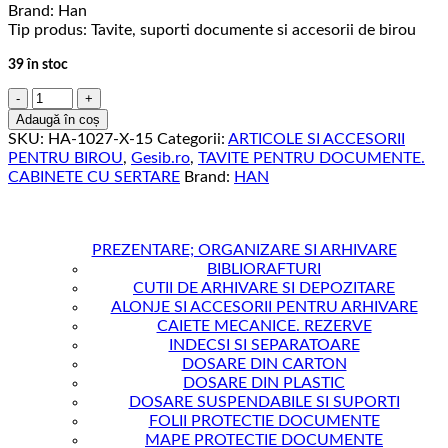
Brand: Han
Tip produs: Tavite, suporti documente si accesorii de birou
39 în stoc
Cantitate
Tava
Adaugă în coș
documente
SKU:
HA-1027-X-15
Categorii:
ARTICOLE SI ACCESORII
HAN
PENTRU BIROU
,
Gesib.ro
,
TAVITE PENTRU DOCUMENTE.
Standard
CABINETE CU SERTARE
Brand:
HAN
-
galben
PREZENTARE; ORGANIZARE SI ARHIVARE
BIBLIORAFTURI
CUTII DE ARHIVARE SI DEPOZITARE
ALONJE SI ACCESORII PENTRU ARHIVARE
CAIETE MECANICE. REZERVE
INDECSI SI SEPARATOARE
DOSARE DIN CARTON
DOSARE DIN PLASTIC
DOSARE SUSPENDABILE SI SUPORTI
FOLII PROTECTIE DOCUMENTE
MAPE PROTECTIE DOCUMENTE