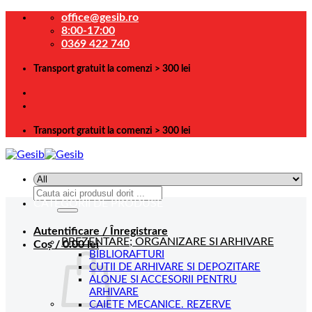
Skip
office@gesib.ro
to
8:00-17:00
content
0369 422 740
Transport gratuit la comenzi > 300 lei
Transport gratuit la comenzi > 300 lei
Caută
CATEGORII DE PRODUSE
după:
Autentificare / Înregistrare
PREZENTARE; ORGANIZARE SI ARHIVARE
Coș /
0.00
lei
BIBLIORAFTURI
CUTII DE ARHIVARE SI DEPOZITARE
ALONJE SI ACCESORII PENTRU
ARHIVARE
CAIETE MECANICE. REZERVE