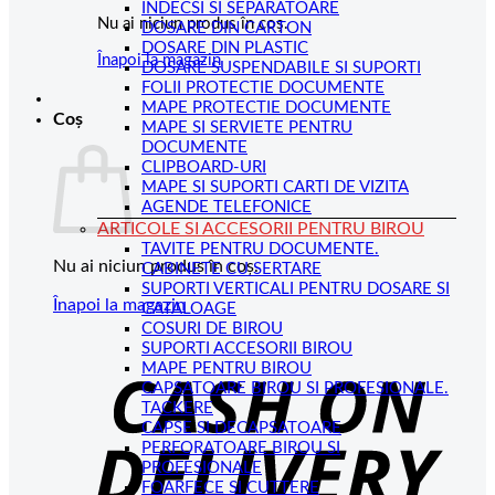
INDECSI SI SEPARATOARE
Nu ai niciun produs în coș.
DOSARE DIN CARTON
DOSARE DIN PLASTIC
Înapoi la magazin
DOSARE SUSPENDABILE SI SUPORTI
FOLII PROTECTIE DOCUMENTE
MAPE PROTECTIE DOCUMENTE
Coș
MAPE SI SERVIETE PENTRU
DOCUMENTE
CLIPBOARD-URI
MAPE SI SUPORTI CARTI DE VIZITA
AGENDE TELEFONICE
ARTICOLE SI ACCESORII PENTRU BIROU
TAVITE PENTRU DOCUMENTE.
Nu ai niciun produs în coș.
CABINETE CU SERTARE
SUPORTI VERTICALI PENTRU DOSARE SI
Înapoi la magazin
CATALOAGE
COSURI DE BIROU
C
SUPORTI ACCESORII BIROU
MAPE PENTRU BIROU
D
CAPSATOARE BIROU SI PROFESIONALE.
TACKERE
CAPSE SI DECAPSATOARE
PERFORATOARE BIROU SI
PROFESIONALE
FOARFECE SI CUTTERE