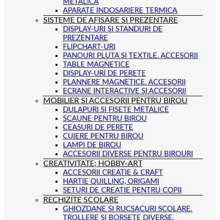
METALICA
APARATE INDOSARIERE TERMICA
SISTEME DE AFISARE SI PREZENTARE
DISPLAY-URI SI STANDURI DE
PREZENTARE
FLIPCHART-URI
PANOURI PLUTA SI TEXTILE. ACCESORII
TABLE MAGNETICE
DISPLAY-URI DE PERETE
PLANNERE MAGNETICE. ACCESORII
ECRANE INTERACTIVE SI ACCESORII
MOBILIER SI ACCESORII PENTRU BIROU
DULAPURI SI FISETE METALICE
SCAUNE PENTRU BIROU
CEASURI DE PERETE
CUIERE PENTRU BIROU
LAMPI DE BIROU
ACCESORII DIVERSE PENTRU BIROURI
CREATIVITATE; HOBBY-ART
ACCESORII CREATIE & CRAFT
HARTIE QUILLING, ORIGAMI
SETURI DE CREATIE PENTRU COPII
RECHIZITE SCOLARE
GHIOZDANE SI RUCSACURI SCOLARE.
TROLLERE SI BORSETE DIVERSE.