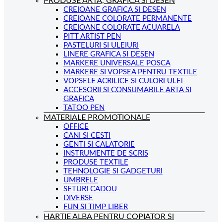
PRODUSE ARTA, GRAFICA SI DESEN
CREIOANE GRAFICA SI DESEN
CREIOANE COLORATE PERMANENTE
CREIOANE COLORATE ACUARELA
PITT ARTIST PEN
PASTELURI SI ULEIURI
LINERE GRAFICA SI DESEN
MARKERE UNIVERSALE POSCA
MARKERE SI VOPSEA PENTRU TEXTILE
VOPSELE ACRILICE SI CULORI ULEI
ACCESORII SI CONSUMABILE ARTA SI
GRAFICA
TATOO PEN
MATERIALE PROMOTIONALE
OFFICE
CANI SI CESTI
GENTI SI CALATORIE
INSTRUMENTE DE SCRIS
PRODUSE TEXTILE
TEHNOLOGIE SI GADGETURI
UMBRELE
SETURI CADOU
DIVERSE
FUN SI TIMP LIBER
HARTIE ALBA PENTRU COPIATOR SI