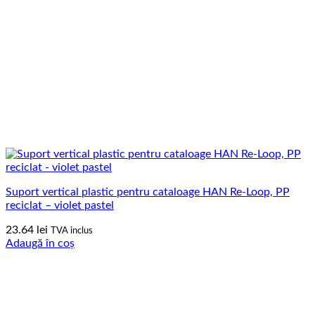
Suport vertical plastic pentru cataloage HAN Re-Loop, PP
reciclat – violet pastel
23.64
lei
TVA inclus
Adaugă în coș