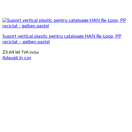
Suport vertical plastic pentru cataloage HAN Re-Loop, PP
reciclat – galben pastel
23.64
lei
TVA inclus
Adaugă în coș