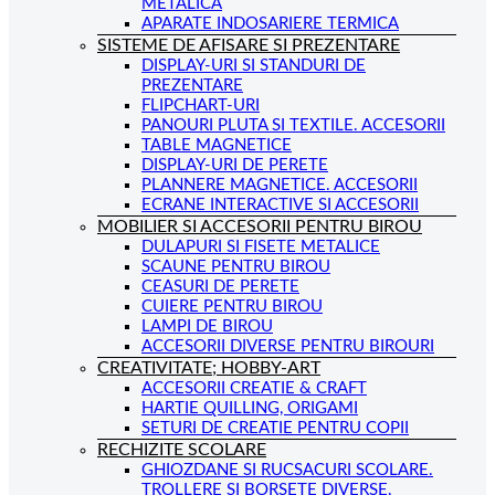
METALICA
APARATE INDOSARIERE TERMICA
SISTEME DE AFISARE SI PREZENTARE
DISPLAY-URI SI STANDURI DE
PREZENTARE
FLIPCHART-URI
PANOURI PLUTA SI TEXTILE. ACCESORII
TABLE MAGNETICE
DISPLAY-URI DE PERETE
PLANNERE MAGNETICE. ACCESORII
ECRANE INTERACTIVE SI ACCESORII
MOBILIER SI ACCESORII PENTRU BIROU
DULAPURI SI FISETE METALICE
SCAUNE PENTRU BIROU
CEASURI DE PERETE
CUIERE PENTRU BIROU
LAMPI DE BIROU
ACCESORII DIVERSE PENTRU BIROURI
CREATIVITATE; HOBBY-ART
ACCESORII CREATIE & CRAFT
HARTIE QUILLING, ORIGAMI
SETURI DE CREATIE PENTRU COPII
RECHIZITE SCOLARE
GHIOZDANE SI RUCSACURI SCOLARE.
TROLLERE SI BORSETE DIVERSE.