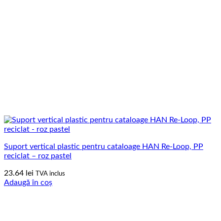
Suport vertical plastic pentru cataloage HAN Re-Loop, PP
reciclat – roz pastel
23.64
lei
TVA inclus
Adaugă în coș