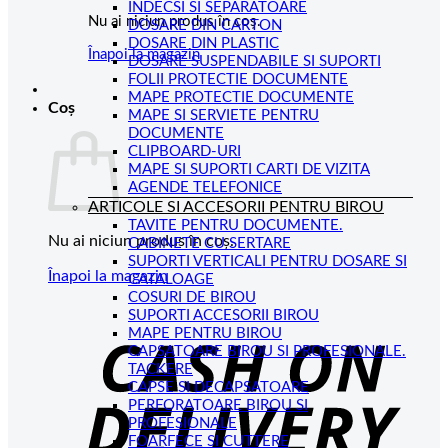
INDECSI SI SEPARATOARE
Nu ai niciun produs în coș.
DOSARE DIN CARTON
DOSARE DIN PLASTIC
Înapoi la magazin
DOSARE SUSPENDABILE SI SUPORTI
FOLII PROTECTIE DOCUMENTE
MAPE PROTECTIE DOCUMENTE
Coș
MAPE SI SERVIETE PENTRU
DOCUMENTE
CLIPBOARD-URI
MAPE SI SUPORTI CARTI DE VIZITA
AGENDE TELEFONICE
ARTICOLE SI ACCESORII PENTRU BIROU
TAVITE PENTRU DOCUMENTE.
Nu ai niciun produs în coș.
CABINETE CU SERTARE
SUPORTI VERTICALI PENTRU DOSARE SI
Înapoi la magazin
CATALOAGE
COSURI DE BIROU
C
SUPORTI ACCESORII BIROU
MAPE PENTRU BIROU
D
CAPSATOARE BIROU SI PROFESIONALE.
TACKERE
CAPSE SI DECAPSATOARE
PERFORATOARE BIROU SI
PROFESIONALE
FOARFECE SI CUTTERE