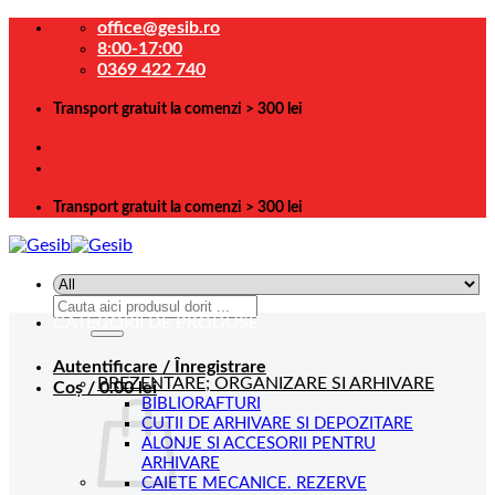
Skip
office@gesib.ro
to
8:00-17:00
content
0369 422 740
Transport gratuit la comenzi > 300 lei
Transport gratuit la comenzi > 300 lei
Caută
CATEGORII DE PRODUSE
după:
Autentificare / Înregistrare
PREZENTARE; ORGANIZARE SI ARHIVARE
Coș /
0.00
lei
BIBLIORAFTURI
CUTII DE ARHIVARE SI DEPOZITARE
ALONJE SI ACCESORII PENTRU
ARHIVARE
CAIETE MECANICE. REZERVE