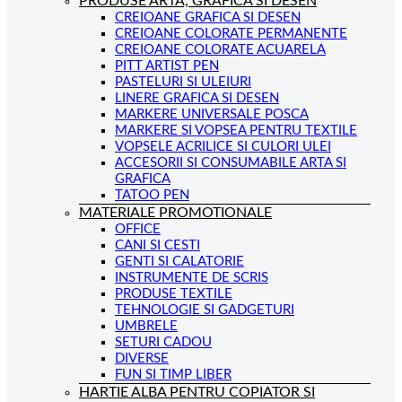
PRODUSE ARTA, GRAFICA SI DESEN
CREIOANE GRAFICA SI DESEN
CREIOANE COLORATE PERMANENTE
CREIOANE COLORATE ACUARELA
PITT ARTIST PEN
PASTELURI SI ULEIURI
LINERE GRAFICA SI DESEN
MARKERE UNIVERSALE POSCA
MARKERE SI VOPSEA PENTRU TEXTILE
VOPSELE ACRILICE SI CULORI ULEI
ACCESORII SI CONSUMABILE ARTA SI
GRAFICA
TATOO PEN
MATERIALE PROMOTIONALE
OFFICE
CANI SI CESTI
GENTI SI CALATORIE
INSTRUMENTE DE SCRIS
PRODUSE TEXTILE
TEHNOLOGIE SI GADGETURI
UMBRELE
SETURI CADOU
DIVERSE
FUN SI TIMP LIBER
HARTIE ALBA PENTRU COPIATOR SI