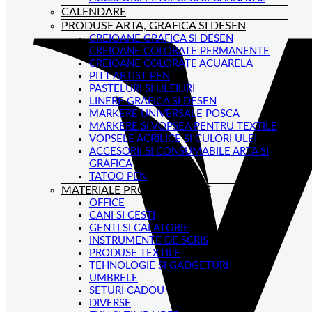
CALENDARE
PRODUSE ARTA, GRAFICA SI DESEN
CREIOANE GRAFICA SI DESEN
CREIOANE COLORATE PERMANENTE
CREIOANE COLORATE ACUARELA
PITT ARTIST PEN
PASTELURI SI ULEIURI
LINERE GRAFICA SI DESEN
MARKERE UNIVERSALE POSCA
MARKERE SI VOPSEA PENTRU TEXTILE
VOPSELE ACRILICE SI CULORI ULEI
ACCESORII SI CONSUMABILE ARTA SI
GRAFICA
TATOO PEN
MATERIALE PROMOTIONALE
OFFICE
CANI SI CESTI
GENTI SI CALATORIE
INSTRUMENTE DE SCRIS
PRODUSE TEXTILE
TEHNOLOGIE SI GADGETURI
UMBRELE
SETURI CADOU
DIVERSE