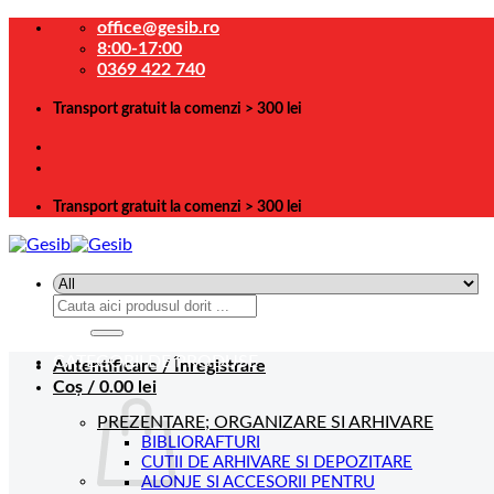
Skip
office@gesib.ro
to
8:00-17:00
content
0369 422 740
Transport gratuit la comenzi > 300 lei
Transport gratuit la comenzi > 300 lei
Caută
după:
CATEGORII DE PRODUSE
Autentificare / Înregistrare
Coș /
0.00
lei
PREZENTARE; ORGANIZARE SI ARHIVARE
BIBLIORAFTURI
CUTII DE ARHIVARE SI DEPOZITARE
ALONJE SI ACCESORII PENTRU