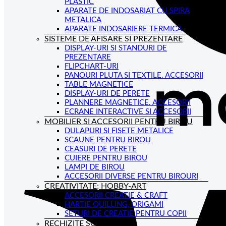
PLASTIC
APARATE DE INDOSARIAT CU SPIRA
METALICA
APARATE INDOSARIERE TERMICA
SISTEME DE AFISARE SI PREZENTARE
DISPLAY-URI SI STANDURI DE
PREZENTARE
FLIPCHART-URI
PANOURI PLUTA SI TEXTILE. ACCESORII
TABLE MAGNETICE
DISPLAY-URI DE PERETE
PLANNERE MAGNETICE. ACCESORII
ECRANE INTERACTIVE SI ACCESORII
MOBILIER SI ACCESORII PENTRU BIROU
DULAPURI SI FISETE METALICE
SCAUNE PENTRU BIROU
CEASURI DE PERETE
CUIERE PENTRU BIROU
LAMPI DE BIROU
ACCESORII DIVERSE PENTRU BIROURI
CREATIVITATE; HOBBY-ART
ACCESORII CREATIE & CRAFT
HARTIE QUILLING, ORIGAMI
SETURI DE CREATIE PENTRU COPII
RECHIZITE SCOLARE