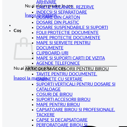
ARHIVARE
Nu ai niciun produs în coș.
CAIETE MECANICE. REZERVE
INDECSI SI SEPARATOARE
Înapoi la magazin
DOSARE DIN CARTON
DOSARE DIN PLASTIC
DOSARE SUSPENDABILE SI SUPORTI
Coș
FOLII PROTECTIE DOCUMENTE
MAPE PROTECTIE DOCUMENTE
MAPE SI SERVIETE PENTRU
DOCUMENTE
CLIPBOARD-URI
MAPE SI SUPORTI CARTI DE VIZITA
AGENDE TELEFONICE
Nu ai niciun produs în coș.
ARTICOLE SI ACCESORII PENTRU BIROU
TAVITE PENTRU DOCUMENTE.
Înapoi la magazin
CABINETE CU SERTARE
SUPORTI VERTICALI PENTRU DOSARE SI
CATALOAGE
COSURI DE BIROU
SUPORTI ACCESORII BIROU
MAPE PENTRU BIROU
CAPSATOARE BIROU SI PROFESIONALE.
TACKERE
CAPSE SI DECAPSATOARE
PERFORATOARE BIROU SI