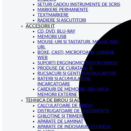
SETURI CADOU INSTRUMENTE DE SCRIS
MARKERE PERMANENTE
TEXTMARKERE
RADIERE SI ASCUTITORI
ACCESORII IT
CD, DVD, BLU-RAY
MEMORII USB
MOUSE-URI SI TASTATURI. MOUSE PAD-
URI.
BOXE, CASTI, MICROFOANE, CAMERE
WEB
SUPORTI ERGONOMICI PENTRU BIROU
PRODUSE DE CURATARE IT
RUCSACURI SI GENTI PENTRU LAPTOP
BATERII SI ACUMULATORI,
INCARCATOARE
CARDURI DE MEMORIE, SSD-URI SI
MEMORII EXTERNE
TEHNICA DE BIROU SI ACCESORII
CALCULATOARE DE BIROU
DISTRUGATOARE DE DOCUMENTE
GHILOTINE SI TRIMERE
APARATE DE LAMINAT
APARATE DE INDOSARIAT CU INELE