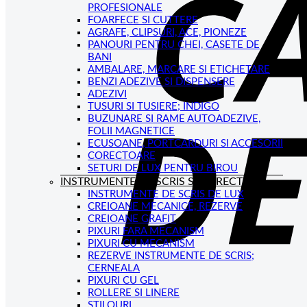
PROFESIONALE
FOARFECE SI CUTTERE
AGRAFE, CLIPSURI, ACE, PIONEZE
PANOURI PENTRU CHEI, CASETE DE
BANI
AMBALARE, MARCARE SI ETICHETARE
BENZI ADEZIVE SI DISPENSERE
ADEZIVI
TUSURI SI TUSIERE; INDIGO
BUZUNARE SI RAME AUTOADEZIVE,
FOLII MAGNETICE
ECUSOANE, PORTCARDURI SI ACCESORII
CORECTOARE
SETURI DE LUX PENTRU BIROU
INSTRUMENTE DE SCRIS SI CORECTAT
INSTRUMENTE DE SCRIS DE LUX
CREIOANE MECANICE, REZERVE
CREIOANE GRAFIT
PIXURI FARA MECANISM
PIXURI CU MECANISM
REZERVE INSTRUMENTE DE SCRIS;
CERNEALA
PIXURI CU GEL
ROLLERE SI LINERE
STILOURI