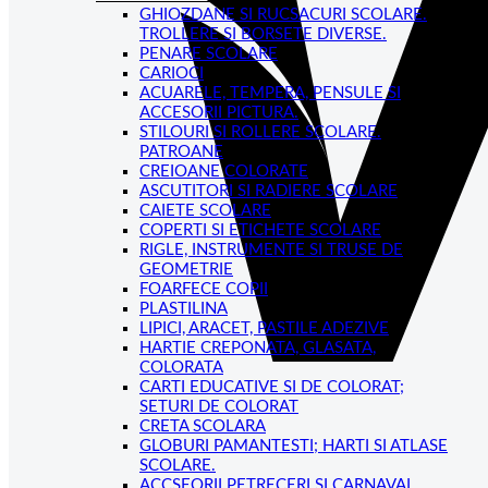
GHIOZDANE SI RUCSACURI SCOLARE.
TROLLERE SI BORSETE DIVERSE.
PENARE SCOLARE
CARIOCI
ACUARELE, TEMPERA, PENSULE SI
ACCESORII PICTURA.
STILOURI SI ROLLERE SCOLARE.
PATROANE
CREIOANE COLORATE
ASCUTITORI SI RADIERE SCOLARE
CAIETE SCOLARE
COPERTI SI ETICHETE SCOLARE
RIGLE, INSTRUMENTE SI TRUSE DE
GEOMETRIE
FOARFECE COPII
PLASTILINA
LIPICI, ARACET, PASTILE ADEZIVE
HARTIE CREPONATA, GLASATA,
COLORATA
CARTI EDUCATIVE SI DE COLORAT;
SETURI DE COLORAT
CRETA SCOLARA
GLOBURI PAMANTESTI; HARTI SI ATLASE
SCOLARE.
ACCSEORII PETRECERI SI CARNAVAL