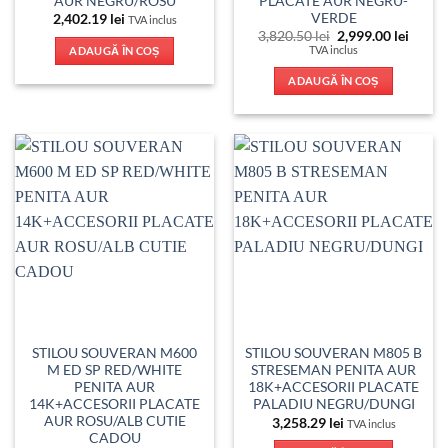
AUR NEGRU/ROSU
PLACATE AUR NEGRU-
VERDE
2,402.19
lei
TVA inclus
Prețul
Prețul
3,820.50
lei
2,999.00
lei
inițial
curen
TVA inclus
ADAUGĂ ÎN COȘ
a
este:
fost:
2,999.
ADAUGĂ ÎN COȘ
3,820.50 lei.
STILOU SOUVERAN M600
STILOU SOUVERAN M805 B
M ED SP RED/WHITE
STRESEMAN PENITA AUR
PENITA AUR
18K+ACCESORII PLACATE
14K+ACCESORII PLACATE
PALADIU NEGRU/DUNGI
AUR ROSU/ALB CUTIE
3,258.29
lei
TVA inclus
CADOU