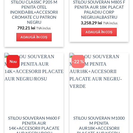
STILOU CLASSIC P205 M
STILOU SOUVERAN M805 F
PENITA OTEL
PENITA AUR 18K PLACAT
INOXIDABIL+ACCESORII
PALADIU CORP
CROMATE CU PATRON
NEGRU/ALBASTRU
NEGRU
3,258.29
lei
TVA inclus
792.21
lei
TVA inclus
ADAUGĂ ÎN COȘ
ADAUGĂ ÎN COȘ
-22 %
Nou
STILOU SOUVERAN M600 F
STILOU SOUVERAN M1000
PENITA AUR
M PENITA
14K+ACCESORII PLACATE
AUR18K+ACCESORII