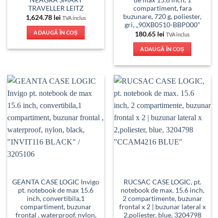
NEAGRA SMART
de max 15.6 inch, 1
TRAVELLER LEITZ
compartiment, fara
buzunare, 720 g, poliester,
1,624.78
lei
TVA inclus
gri, „90XB0510-BBP000”
ADAUGĂ ÎN COȘ
180.65
lei
TVA inclus
ADAUGĂ ÎN COȘ
GEANTA CASE LOGIC Invigo
RUCSAC CASE LOGIC, pt.
pt. notebook de max 15.6
notebook de max. 15.6 inch,
inch, convertibila,1
2 compartimente, buzunar
compartiment, buzunar
frontal x 2 | buzunar lateral x
frontal , waterproof, nylon,
2,poliester, blue, 3204798