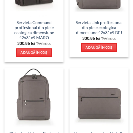
Servieta Command
Servieta Link proffesional
proffesional din piele
din piele ecologica
ecologica dimensiune
dimensiune 42x31x9 BEJ
42x31x9 MARO
330.86
lei
TVA inclus
330.86
lei
TVA inclus
ADAUGĂ ÎN COȘ
ADAUGĂ ÎN COȘ