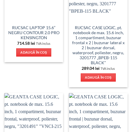
RUCSAC LAPTOP 15.6”
RUCSAC CASE LOGIC, pt.
NEGRU CONTOUR 2.0 PRO
notebook de max. 15.6 inch,
KENSINGTON
1 compartiment, buzunar
frontal x 2 | buzunar lateral x
714.58
lei
TVA inclus
2 | buzunar dorsal,
waterproof, poliester, negru,
ADAUGĂ ÎN COȘ
3201777 „BPEB-115
BLACK”
289.04
lei
TVA inclus
ADAUGĂ ÎN COȘ