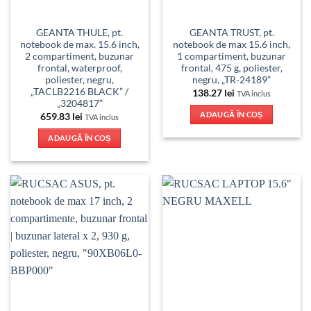
GEANTA THULE, pt.
GEANTA TRUST, pt.
notebook de max. 15.6 inch,
notebook de max 15.6 inch,
2 compartiment, buzunar
1 compartiment, buzunar
frontal, waterproof,
frontal, 475 g, poliester,
poliester, negru,
negru, „TR-24189”
„TACLB2216 BLACK” /
138.27
lei
TVA inclus
„3204817”
ADAUGĂ ÎN COȘ
659.83
lei
TVA inclus
ADAUGĂ ÎN COȘ