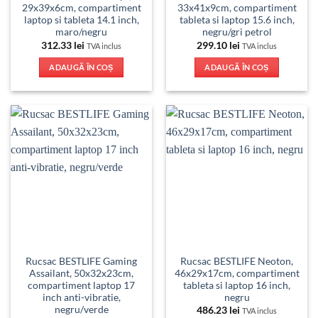
29x39x6cm, compartiment
33x41x9cm, compartiment
laptop si tableta 14.1 inch,
tableta si laptop 15.6 inch,
maro/negru
negru/gri petrol
312.33
lei
299.10
lei
TVA inclus
TVA inclus
ADAUGĂ ÎN COȘ
ADAUGĂ ÎN COȘ
Rucsac BESTLIFE Gaming
Rucsac BESTLIFE Neoton,
Assailant, 50x32x23cm,
46x29x17cm, compartiment
compartiment laptop 17
tableta si laptop 16 inch,
inch anti-vibratie,
negru
negru/verde
486.23
lei
TVA inclus