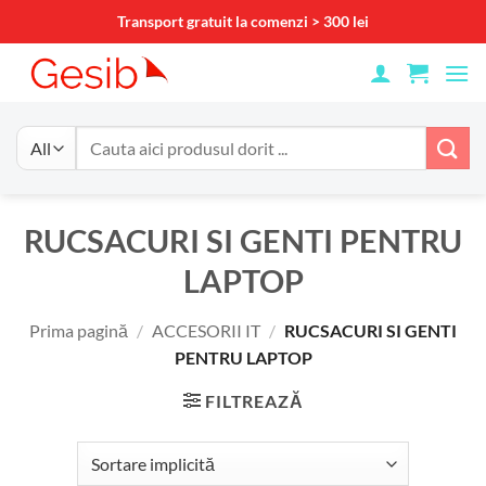
Skip
Transport gratuit la comenzi > 300 lei
to
content
Caută
după:
RUCSACURI SI GENTI PENTRU
LAPTOP
Prima pagină
/
ACCESORII IT
/
RUCSACURI SI GENTI
PENTRU LAPTOP
FILTREAZĂ