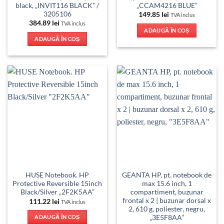
black, „INVIT116 BLACK” /
„CCAM4216 BLUE”
3205106
149.85
lei
TVA inclus
384.89
lei
TVA inclus
ADAUGĂ ÎN COȘ
ADAUGĂ ÎN COȘ
HUSE Notebook. HP
GEANTA HP, pt. notebook de
Protective Reversible 15inch
max 15.6 inch, 1
Black/Silver „2F2K5AA”
compartiment, buzunar
frontal x 2 | buzunar dorsal x
111.22
lei
TVA inclus
2, 610 g, poliester, negru,
„3E5F8AA”
ADAUGĂ ÎN COȘ