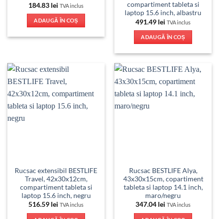
compartiment tableta si
184.83
lei
TVA inclus
laptop 15.6 inch, albastru
ADAUGĂ ÎN COȘ
491.49
lei
TVA inclus
ADAUGĂ ÎN COȘ
Rucsac extensibil BESTLIFE
Rucsac BESTLIFE Alya,
Travel, 42x30x12cm,
43x30x15cm, copartiment
compartiment tableta si
tableta si laptop 14.1 inch,
laptop 15.6 inch, negru
maro/negru
516.59
lei
347.04
lei
TVA inclus
TVA inclus