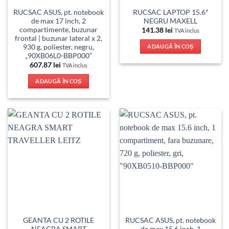
RUCSAC ASUS, pt. notebook
RUCSAC LAPTOP 15.6″
de max 17 inch, 2
NEGRU MAXELL
compartimente, buzunar
141.38
lei
TVA inclus
frontal | buzunar lateral x 2,
930 g, poliester, negru,
ADAUGĂ ÎN COȘ
„90XB06L0-BBP000”
607.87
lei
TVA inclus
ADAUGĂ ÎN COȘ
GEANTA CU 2 ROTILE
RUCSAC ASUS, pt. notebook