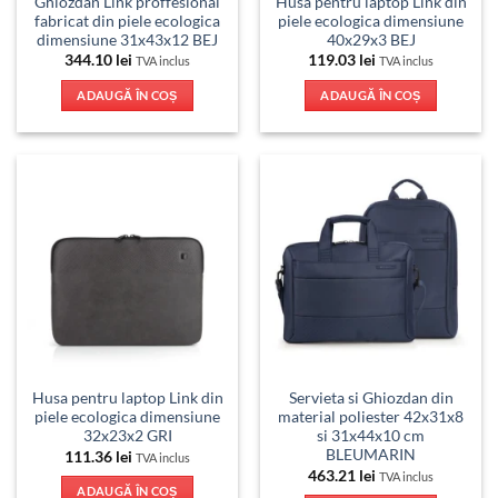
Ghiozdan Link proffesional
Husa pentru laptop Link din
fabricat din piele ecologica
piele ecologica dimensiune
dimensiune 31x43x12 BEJ
40x29x3 BEJ
344.10
lei
119.03
lei
TVA inclus
TVA inclus
ADAUGĂ ÎN COȘ
ADAUGĂ ÎN COȘ
Husa pentru laptop Link din
Servieta si Ghiozdan din
piele ecologica dimensiune
material poliester 42x31x8
32x23x2 GRI
si 31x44x10 cm
BLEUMARIN
111.36
lei
TVA inclus
463.21
lei
TVA inclus
ADAUGĂ ÎN COȘ