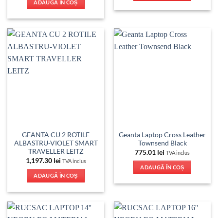
ADAUGĂ ÎN COȘ
GEANTA CU 2 ROTILE
Geanta Laptop Cross Leather
ALBASTRU-VIOLET SMART
Townsend Black
TRAVELLER LEITZ
775.01
lei
TVA inclus
1,197.30
lei
TVA inclus
ADAUGĂ ÎN COȘ
ADAUGĂ ÎN COȘ