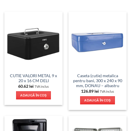
CUTIE VALORI METAL 9 x
Caseta (cutie) metalica
20 x 16 CM DELI
pentru bani, 300 x 240 x 90
mm, DONAU – albastru
60.62
lei
TVA inclus
126.89
lei
TVA inclus
ADAUGĂ ÎN COȘ
ADAUGĂ ÎN COȘ