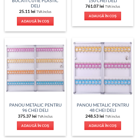
BUCATI CUTIE PLASTIC
150 CHEI DELI
DELI
761.07
lei
TVA inclus
25.11
lei
TVA inclus
ADAUGĂ ÎN COȘ
ADAUGĂ ÎN COȘ
PANOU METALIC PENTRU
PANOU METALIC PENTRU
96 CHEI DELI
48 CHEI DELI
375.37
lei
248.53
lei
TVA inclus
TVA inclus
ADAUGĂ ÎN COȘ
ADAUGĂ ÎN COȘ