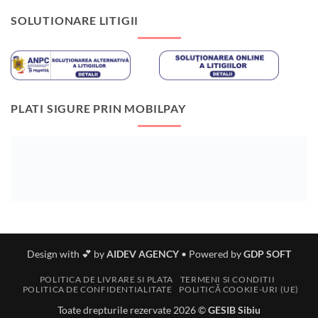
SOLUTIONARE LITIGII
PLATI SIGURE PRIN MOBILPAY
Design with 💕 by
AIDEV AGENCY
•
Powered by
GDP SOFT
POLITICA DE LIVRARE SI PLATA
TERMENI SI CONDITII
POLITICA DE CONFIDENTIALITATE
POLITICĂ COOKIE-URI (UE)
Toate drepturile rezervate 2026 ©
GESIB Sibiu