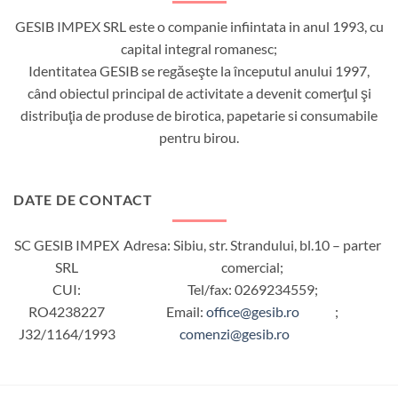
GESIB IMPEX SRL este o companie infiintata in anul 1993, cu
capital integral romanesc;
Identitatea GESIB se regăseşte la începutul anului 1997,
când obiectul principal de activitate a devenit comerţul şi
distribuţia de produse de birotica, papetarie si consumabile
pentru birou.
DATE DE CONTACT
SC GESIB IMPEX
Adresa: Sibiu, str. Strandului, bl.10 – parter
SRL
comercial;
CUI:
Tel/fax: 0269234559;
RO4238227
Email:
office@gesib.ro
;
J32/1164/1993
comenzi@gesib.ro