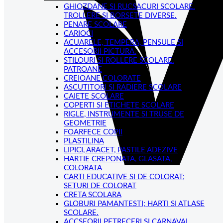
GHIOZDANE SI RUCSACURI SCOLARE.
TROLLERE SI BORSETE DIVERSE.
PENARE SCOLARE
CARIOCI
ACUARELE, TEMPERA, PENSULE SI
ACCESORII PICTURA.
STILOURI SI ROLLERE SCOLARE.
PATROANE
CREIOANE COLORATE
ASCUTITORI SI RADIERE SCOLARE
CAIETE SCOLARE
COPERTI SI ETICHETE SCOLARE
RIGLE, INSTRUMENTE SI TRUSE DE
GEOMETRIE
FOARFECE COPII
PLASTILINA
LIPICI, ARACET, PASTILE ADEZIVE
HARTIE CREPONATA, GLASATA,
COLORATA
CARTI EDUCATIVE SI DE COLORAT;
SETURI DE COLORAT
CRETA SCOLARA
GLOBURI PAMANTESTI; HARTI SI ATLASE
SCOLARE.
ACCSEORII PETRECERI SI CARNAVAL