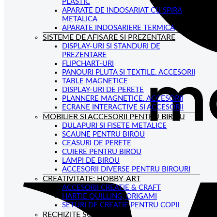
PLASTIC
APARATE DE INDOSARIAT CU SPIRA
METALICA
APARATE INDOSARIERE TERMICA
SISTEME DE AFISARE SI PREZENTARE
DISPLAY-URI SI STANDURI DE
PREZENTARE
FLIPCHART-URI
PANOURI PLUTA SI TEXTILE. ACCESORII
TABLE MAGNETICE
DISPLAY-URI DE PERETE
PLANNERE MAGNETICE. ACCESORII
ECRANE INTERACTIVE SI ACCESORII
MOBILIER SI ACCESORII PENTRU BIROU
DULAPURI SI FISETE METALICE
SCAUNE PENTRU BIROU
CEASURI DE PERETE
CUIERE PENTRU BIROU
LAMPI DE BIROU
ACCESORII DIVERSE PENTRU BIROURI
CREATIVITATE; HOBBY-ART
ACCESORII CREATIE & CRAFT
HARTIE QUILLING, ORIGAMI
SETURI DE CREATIE PENTRU COPII
RECHIZITE SCOLARE