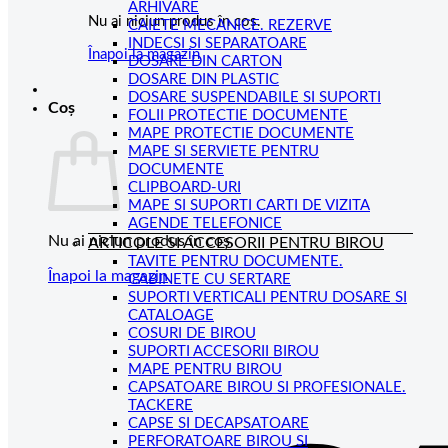
ARHIVARE
Nu ai niciun produs în coș.
CAIETE MECANICE. REZERVE
INDECSI SI SEPARATOARE
Înapoi la magazin
DOSARE DIN CARTON
DOSARE DIN PLASTIC
DOSARE SUSPENDABILE SI SUPORTI
Coș
FOLII PROTECTIE DOCUMENTE
MAPE PROTECTIE DOCUMENTE
MAPE SI SERVIETE PENTRU
DOCUMENTE
CLIPBOARD-URI
MAPE SI SUPORTI CARTI DE VIZITA
AGENDE TELEFONICE
Nu ai niciun produs în coș.
ARTICOLE SI ACCESORII PENTRU BIROU
TAVITE PENTRU DOCUMENTE.
Înapoi la magazin
CABINETE CU SERTARE
SUPORTI VERTICALI PENTRU DOSARE SI
CATALOAGE
COSURI DE BIROU
SUPORTI ACCESORII BIROU
MAPE PENTRU BIROU
CAPSATOARE BIROU SI PROFESIONALE.
TACKERE
CAPSE SI DECAPSATOARE
PERFORATOARE BIROU SI