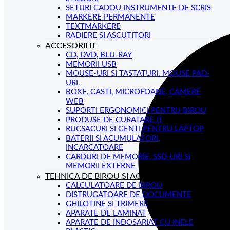
SETURI CADOU INSTRUMENTE DE SCRIS
MARKERE PERMANENTE
TEXTMARKERE
RADIERE SI ASCUTITORI
ACCESORII IT
CD, DVD, BLU-RAY
MEMORII USB
MOUSE-URI SI TASTATURI. MOUSE PAD-
URI.
BOXE, CASTI, MICROFOANE, CAMERE
WEB
SUPORTI ERGONOMICI PENTRU BIROU
PRODUSE DE CURATARE IT
RUCSACURI SI GENTI PENTRU LAPTOP
BATERII SI ACUMULATORI,
INCARCATOARE
CARDURI DE MEMORIE, SSD-URI SI
MEMORII EXTERNE
TEHNICA DE BIROU SI ACCESORII
CALCULATOARE DE BIROU
DISTRUGATOARE DE DOCUMENTE
GHILOTINE SI TRIMERE
APARATE DE LAMINAT
APARATE DE INDOSARIAT CU INELE