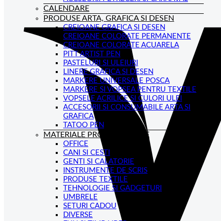
CALENDARE
PRODUSE ARTA, GRAFICA SI DESEN
CREIOANE GRAFICA SI DESEN
CREIOANE COLORATE PERMANENTE
CREIOANE COLORATE ACUARELA
PITT ARTIST PEN
PASTELURI SI ULEIURI
LINERE GRAFICA SI DESEN
MARKERE UNIVERSALE POSCA
MARKERE SI VOPSEA PENTRU TEXTILE
VOPSELE ACRILICE SI CULORI ULEI
ACCESORII SI CONSUMABILE ARTA SI
GRAFICA
TATOO PEN
MATERIALE PROMOTIONALE
OFFICE
CANI SI CESTI
GENTI SI CALATORIE
INSTRUMENTE DE SCRIS
PRODUSE TEXTILE
TEHNOLOGIE SI GADGETURI
UMBRELE
SETURI CADOU
DIVERSE