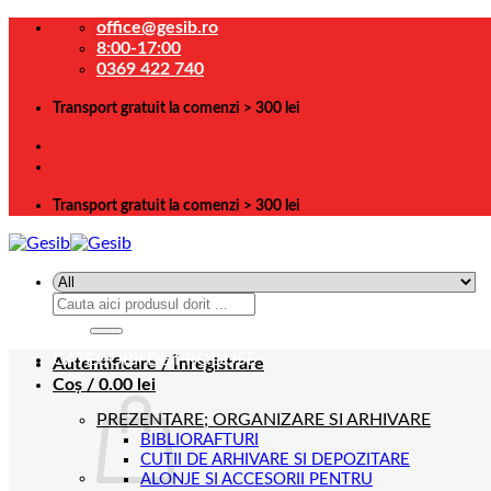
Skip
office@gesib.ro
to
8:00-17:00
content
0369 422 740
Transport gratuit la comenzi > 300 lei
Transport gratuit la comenzi > 300 lei
Caută
după:
CATEGORII DE PRODUSE
Autentificare / Înregistrare
Coș /
0.00
lei
PREZENTARE; ORGANIZARE SI ARHIVARE
BIBLIORAFTURI
CUTII DE ARHIVARE SI DEPOZITARE
ALONJE SI ACCESORII PENTRU