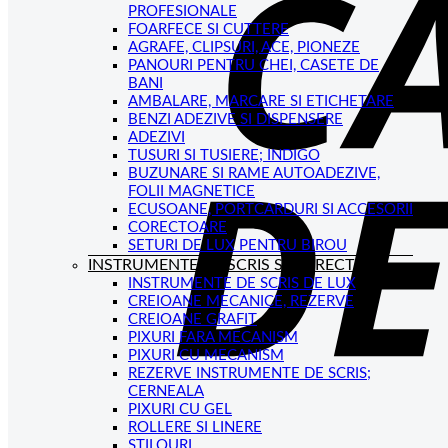
PROFESIONALE
FOARFECE SI CUTTERE
AGRAFE, CLIPSURI, ACE, PIONEZE
PANOURI PENTRU CHEI, CASETE DE
BANI
AMBALARE, MARCARE SI ETICHETARE
BENZI ADEZIVE SI DISPENSERE
ADEZIVI
TUSURI SI TUSIERE; INDIGO
BUZUNARE SI RAME AUTOADEZIVE,
FOLII MAGNETICE
ECUSOANE, PORTCARDURI SI ACCESORII
CORECTOARE
SETURI DE LUX PENTRU BIROU
INSTRUMENTE DE SCRIS SI CORECTAT
INSTRUMENTE DE SCRIS DE LUX
CREIOANE MECANICE, REZERVE
CREIOANE GRAFIT
PIXURI FARA MECANISM
PIXURI CU MECANISM
REZERVE INSTRUMENTE DE SCRIS;
CERNEALA
PIXURI CU GEL
ROLLERE SI LINERE
STILOURI