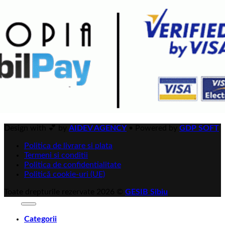
Design with 💕 by
AIDEV AGENCY
•
Powered by
GDP SOFT
Politica de livrare si plata
Termeni si conditii
Politica de confidentialitate
Politică cookie-uri (UE)
Toate drepturile rezervate 2026 ©
GESIB Sibiu
Categorii