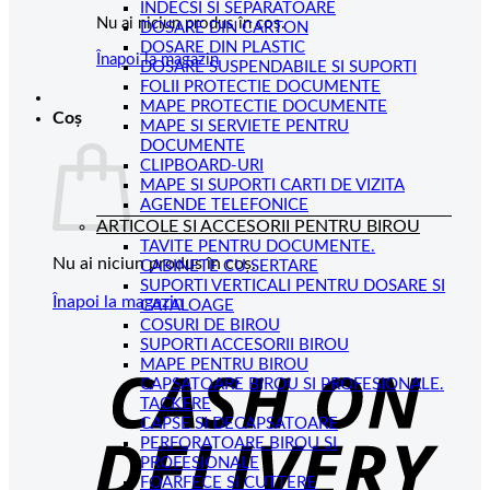
INDECSI SI SEPARATOARE
Nu ai niciun produs în coș.
DOSARE DIN CARTON
DOSARE DIN PLASTIC
Înapoi la magazin
DOSARE SUSPENDABILE SI SUPORTI
FOLII PROTECTIE DOCUMENTE
MAPE PROTECTIE DOCUMENTE
Coș
MAPE SI SERVIETE PENTRU
DOCUMENTE
CLIPBOARD-URI
MAPE SI SUPORTI CARTI DE VIZITA
AGENDE TELEFONICE
ARTICOLE SI ACCESORII PENTRU BIROU
TAVITE PENTRU DOCUMENTE.
Nu ai niciun produs în coș.
CABINETE CU SERTARE
SUPORTI VERTICALI PENTRU DOSARE SI
Înapoi la magazin
CATALOAGE
COSURI DE BIROU
C
SUPORTI ACCESORII BIROU
MAPE PENTRU BIROU
D
CAPSATOARE BIROU SI PROFESIONALE.
TACKERE
CAPSE SI DECAPSATOARE
PERFORATOARE BIROU SI
PROFESIONALE
FOARFECE SI CUTTERE