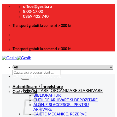
Skip
office@gesib.ro
to
8:00-17:00
content
0369 422 740
Transport gratuit la comenzi > 300 lei
Transport gratuit la comenzi > 300 lei
Caută
CATEGORII DE PRODUSE
după:
Autentificare / Înregistrare
PREZENTARE; ORGANIZARE SI ARHIVARE
Coș /
0.00
lei
BIBLIORAFTURI
CUTII DE ARHIVARE SI DEPOZITARE
ALONJE SI ACCESORII PENTRU
ARHIVARE
CAIETE MECANICE. REZERVE