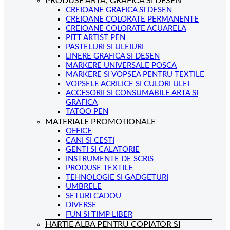
PRODUSE ARTA, GRAFICA SI DESEN
CREIOANE GRAFICA SI DESEN
CREIOANE COLORATE PERMANENTE
CREIOANE COLORATE ACUARELA
PITT ARTIST PEN
PASTELURI SI ULEIURI
LINERE GRAFICA SI DESEN
MARKERE UNIVERSALE POSCA
MARKERE SI VOPSEA PENTRU TEXTILE
VOPSELE ACRILICE SI CULORI ULEI
ACCESORII SI CONSUMABILE ARTA SI
GRAFICA
TATOO PEN
MATERIALE PROMOTIONALE
OFFICE
CANI SI CESTI
GENTI SI CALATORIE
INSTRUMENTE DE SCRIS
PRODUSE TEXTILE
TEHNOLOGIE SI GADGETURI
UMBRELE
SETURI CADOU
DIVERSE
FUN SI TIMP LIBER
HARTIE ALBA PENTRU COPIATOR SI