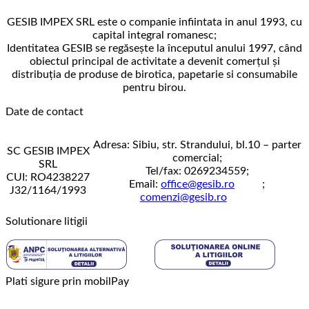
GESIB IMPEX SRL este o companie infiintata in anul 1993, cu
capital integral romanesc;
Identitatea GESIB se regăseşte la începutul anului 1997, când
obiectul principal de activitate a devenit comerţul şi
distribuţia de produse de birotica, papetarie si consumabile
pentru birou.
Date de contact
Adresa: Sibiu, str. Strandului, bl.10 – parter
SC GESIB IMPEX
comercial;
SRL
Tel/fax: 0269234559;
CUI: RO4238227
Email:
office@gesib.ro
;
J32/1164/1993
comenzi@gesib.ro
Solutionare litigii
Plati sigure prin mobilPay