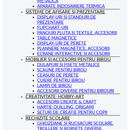
METALICA
APARATE INDOSARIERE TERMICA
SISTEME DE AFISARE SI PREZENTARE
DISPLAY-URI SI STANDURI DE
PREZENTARE
FLIPCHART-URI
PANOURI PLUTA SI TEXTILE. ACCESORII
TABLE MAGNETICE
DISPLAY-URI DE PERETE
PLANNERE MAGNETICE. ACCESORII
ECRANE INTERACTIVE SI ACCESORII
MOBILIER SI ACCESORII PENTRU BIROU
DULAPURI SI FISETE METALICE
SCAUNE PENTRU BIROU
CEASURI DE PERETE
CUIERE PENTRU BIROU
LAMPI DE BIROU
ACCESORII DIVERSE PENTRU BIROURI
CREATIVITATE; HOBBY-ART
ACCESORII CREATIE & CRAFT
HARTIE QUILLING, ORIGAMI
SETURI DE CREATIE PENTRU COPII
RECHIZITE SCOLARE
GHIOZDANE SI RUCSACURI SCOLARE.
TROLLERE SI BORSETE DIVERSE.