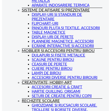
METALICA
APARATE INDOSARIERE TERMICA
SISTEME DE AFISARE SI PREZENTARE
DISPLAY-URI SI STANDURI DE
PREZENTARE
FLIPCHART-URI
PANOURI PLUTA SI TEXTILE. ACCESORII
TABLE MAGNETICE
DISPLAY-URI DE PERETE
PLANNERE MAGNETICE. ACCESORII
ECRANE INTERACTIVE SI ACCESORII
MOBILIER SI ACCESORII PENTRU BIROU
DULAPURI SI FISETE METALICE
SCAUNE PENTRU BIROU
CEASURI DE PERETE
CUIERE PENTRU BIROU
LAMPI DE BIROU
ACCESORII DIVERSE PENTRU BIROURI
CREATIVITATE; HOBBY-ART
ACCESORII CREATIE & CRAFT
HARTIE QUILLING, ORIGAMI
SETURI DE CREATIE PENTRU COPII
RECHIZITE SCOLARE
GHIOZDANE SI RUCSACURI SCOLARE.
TROLLERE SI BORSETE DIVERSE.