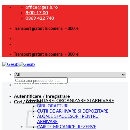
Skip
office@gesib.ro
to
8:00-17:00
content
0369 422 740
Transport gratuit la comenzi > 300 lei
Transport gratuit la comenzi > 300 lei
Caută
CATEGORII DE PRODUSE
după:
Autentificare / Înregistrare
PREZENTARE; ORGANIZARE SI ARHIVARE
Coș /
0.00
lei
BIBLIORAFTURI
CUTII DE ARHIVARE SI DEPOZITARE
ALONJE SI ACCESORII PENTRU
ARHIVARE
CAIETE MECANICE. REZERVE