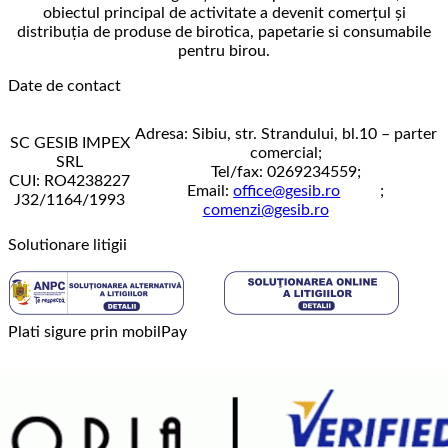
obiectul principal de activitate a devenit comerţul şi
distribuţia de produse de birotica, papetarie si consumabile
pentru birou.
Date de contact
Adresa: Sibiu, str. Strandului, bl.10 – parter
SC GESIB IMPEX
comercial;
SRL
Tel/fax: 0269234559;
CUI: RO4238227
Email:
office@gesib.ro
;
J32/1164/1993
comenzi@gesib.ro
Solutionare litigii
Plati sigure prin mobilPay