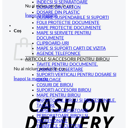
INDECSI SI SEPARATOARE
Nu ai niciun produs în coș.
DOSARE DIN CARTON
DOSARE DIN PLASTIC
Înapoi la magazin
DOSARE SUSPENDABILE SI SUPORTI
FOLII PROTECTIE DOCUMENTE
MAPE PROTECTIE DOCUMENTE
Coș
MAPE SI SERVIETE PENTRU
DOCUMENTE
CLIPBOARD-URI
MAPE SI SUPORTI CARTI DE VIZITA
AGENDE TELEFONICE
ARTICOLE SI ACCESORII PENTRU BIROU
TAVITE PENTRU DOCUMENTE.
Nu ai niciun produs în coș.
CABINETE CU SERTARE
SUPORTI VERTICALI PENTRU DOSARE SI
Înapoi la magazin
CATALOAGE
COSURI DE BIROU
C
SUPORTI ACCESORII BIROU
MAPE PENTRU BIROU
D
CAPSATOARE BIROU SI PROFESIONALE.
TACKERE
CAPSE SI DECAPSATOARE
PERFORATOARE BIROU SI
PROFESIONALE
FOARFECE SI CUTTERE