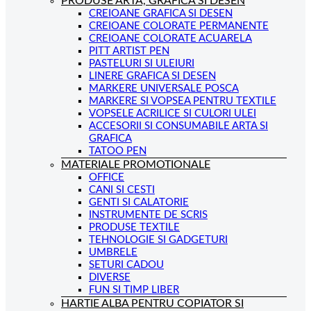
PRODUSE ARTA, GRAFICA SI DESEN
CREIOANE GRAFICA SI DESEN
CREIOANE COLORATE PERMANENTE
CREIOANE COLORATE ACUARELA
PITT ARTIST PEN
PASTELURI SI ULEIURI
LINERE GRAFICA SI DESEN
MARKERE UNIVERSALE POSCA
MARKERE SI VOPSEA PENTRU TEXTILE
VOPSELE ACRILICE SI CULORI ULEI
ACCESORII SI CONSUMABILE ARTA SI
GRAFICA
TATOO PEN
MATERIALE PROMOTIONALE
OFFICE
CANI SI CESTI
GENTI SI CALATORIE
INSTRUMENTE DE SCRIS
PRODUSE TEXTILE
TEHNOLOGIE SI GADGETURI
UMBRELE
SETURI CADOU
DIVERSE
FUN SI TIMP LIBER
HARTIE ALBA PENTRU COPIATOR SI