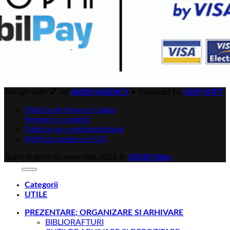
Design with 💕 by
AIDEV AGENCY
•
Powered by
GDP SOFT
Politica de livrare si plata
Termeni si conditii
Politica de confidentialitate
Politică cookie-uri (UE)
Toate drepturile rezervate 2026 ©
GESIB Sibiu
Categorii
UTILE
PREZENTARE; ORGANIZARE SI ARHIVARE
BIBLIORAFTURI