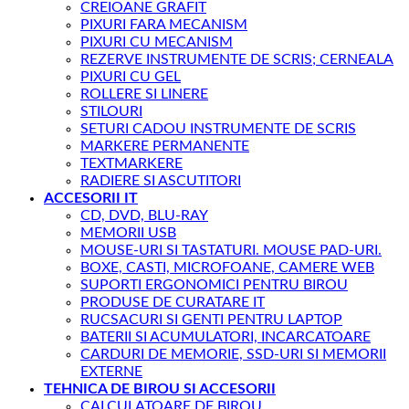
CREIOANE GRAFIT
PIXURI FARA MECANISM
PIXURI CU MECANISM
REZERVE INSTRUMENTE DE SCRIS; CERNEALA
PIXURI CU GEL
ROLLERE SI LINERE
STILOURI
SETURI CADOU INSTRUMENTE DE SCRIS
MARKERE PERMANENTE
TEXTMARKERE
RADIERE SI ASCUTITORI
ACCESORII IT
CD, DVD, BLU-RAY
MEMORII USB
MOUSE-URI SI TASTATURI. MOUSE PAD-URI.
BOXE, CASTI, MICROFOANE, CAMERE WEB
SUPORTI ERGONOMICI PENTRU BIROU
PRODUSE DE CURATARE IT
RUCSACURI SI GENTI PENTRU LAPTOP
BATERII SI ACUMULATORI, INCARCATOARE
CARDURI DE MEMORIE, SSD-URI SI MEMORII
EXTERNE
TEHNICA DE BIROU SI ACCESORII
CALCULATOARE DE BIROU