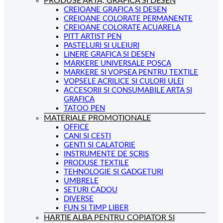
PRODUSE ARTA, GRAFICA SI DESEN
CREIOANE GRAFICA SI DESEN
CREIOANE COLORATE PERMANENTE
CREIOANE COLORATE ACUARELA
PITT ARTIST PEN
PASTELURI SI ULEIURI
LINERE GRAFICA SI DESEN
MARKERE UNIVERSALE POSCA
MARKERE SI VOPSEA PENTRU TEXTILE
VOPSELE ACRILICE SI CULORI ULEI
ACCESORII SI CONSUMABILE ARTA SI
GRAFICA
TATOO PEN
MATERIALE PROMOTIONALE
OFFICE
CANI SI CESTI
GENTI SI CALATORIE
INSTRUMENTE DE SCRIS
PRODUSE TEXTILE
TEHNOLOGIE SI GADGETURI
UMBRELE
SETURI CADOU
DIVERSE
FUN SI TIMP LIBER
HARTIE ALBA PENTRU COPIATOR SI