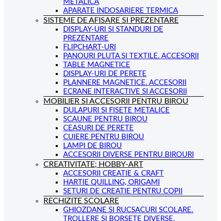
METALICA
APARATE INDOSARIERE TERMICA
SISTEME DE AFISARE SI PREZENTARE
DISPLAY-URI SI STANDURI DE
PREZENTARE
FLIPCHART-URI
PANOURI PLUTA SI TEXTILE. ACCESORII
TABLE MAGNETICE
DISPLAY-URI DE PERETE
PLANNERE MAGNETICE. ACCESORII
ECRANE INTERACTIVE SI ACCESORII
MOBILIER SI ACCESORII PENTRU BIROU
DULAPURI SI FISETE METALICE
SCAUNE PENTRU BIROU
CEASURI DE PERETE
CUIERE PENTRU BIROU
LAMPI DE BIROU
ACCESORII DIVERSE PENTRU BIROURI
CREATIVITATE; HOBBY-ART
ACCESORII CREATIE & CRAFT
HARTIE QUILLING, ORIGAMI
SETURI DE CREATIE PENTRU COPII
RECHIZITE SCOLARE
GHIOZDANE SI RUCSACURI SCOLARE.
TROLLERE SI BORSETE DIVERSE.