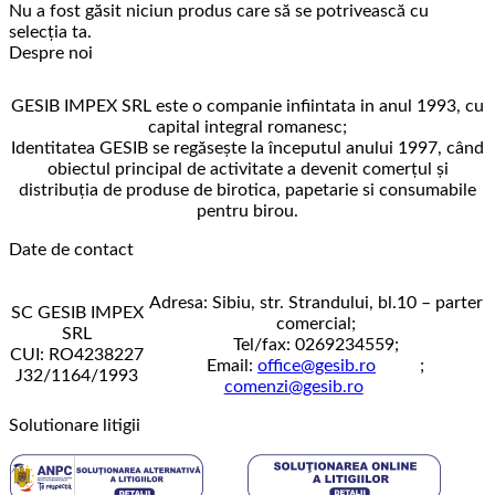
Nu a fost găsit niciun produs care să se potrivească cu
selecția ta.
Despre noi
GESIB IMPEX SRL este o companie infiintata in anul 1993, cu
capital integral romanesc;
Identitatea GESIB se regăseşte la începutul anului 1997, când
obiectul principal de activitate a devenit comerţul şi
distribuţia de produse de birotica, papetarie si consumabile
pentru birou.
Date de contact
Adresa: Sibiu, str. Strandului, bl.10 – parter
SC GESIB IMPEX
comercial;
SRL
Tel/fax: 0269234559;
CUI: RO4238227
Email:
office@gesib.ro
;
J32/1164/1993
comenzi@gesib.ro
Solutionare litigii