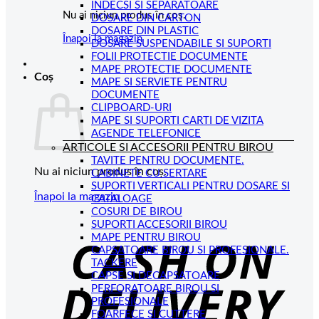
INDECSI SI SEPARATOARE
Nu ai niciun produs în coș.
DOSARE DIN CARTON
DOSARE DIN PLASTIC
Înapoi la magazin
DOSARE SUSPENDABILE SI SUPORTI
FOLII PROTECTIE DOCUMENTE
MAPE PROTECTIE DOCUMENTE
Coș
MAPE SI SERVIETE PENTRU
DOCUMENTE
CLIPBOARD-URI
MAPE SI SUPORTI CARTI DE VIZITA
AGENDE TELEFONICE
ARTICOLE SI ACCESORII PENTRU BIROU
TAVITE PENTRU DOCUMENTE.
Nu ai niciun produs în coș.
CABINETE CU SERTARE
SUPORTI VERTICALI PENTRU DOSARE SI
Înapoi la magazin
CATALOAGE
COSURI DE BIROU
C
SUPORTI ACCESORII BIROU
MAPE PENTRU BIROU
D
CAPSATOARE BIROU SI PROFESIONALE.
TACKERE
CAPSE SI DECAPSATOARE
PERFORATOARE BIROU SI
PROFESIONALE
FOARFECE SI CUTTERE