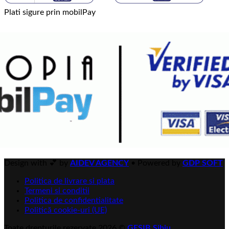
Plati sigure prin mobilPay
Design with 💕 by
AIDEV AGENCY
•
Powered by
GDP SOFT
Politica de livrare si plata
Termeni si conditii
Politica de confidentialitate
Politică cookie-uri (UE)
Toate drepturile rezervate 2026 ©
GESIB Sibiu