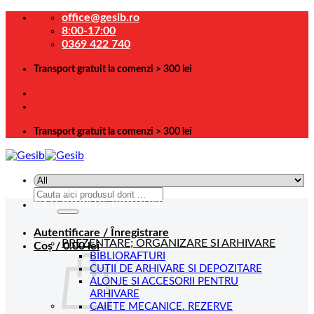
Skip
office@gesib.ro
to
8:00-17:00
content
0369 422 740
Transport gratuit la comenzi > 300 lei
Transport gratuit la comenzi > 300 lei
Caută
CATEGORII DE PRODUSE
după:
Autentificare / Înregistrare
PREZENTARE; ORGANIZARE SI ARHIVARE
Coș /
0.00
lei
BIBLIORAFTURI
CUTII DE ARHIVARE SI DEPOZITARE
ALONJE SI ACCESORII PENTRU
ARHIVARE
CAIETE MECANICE. REZERVE