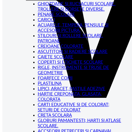
GHIOZDANE SI RUCSACURI SCOLARE.
TROLLERE SI BORSETE DIVERSE.
PENARE SCOLARE
CARIOCI
ACUARELE, TEMPERA, PENSULE SI
ACCESORII PICTURA.
STILOURI SI ROLLERE SCOLARE.
PATROANE
CREIOANE COLORATE
ASCUTITORI SI RADIERE SCOLARE
CAIETE SCOLARE
COPERTI SI ETICHETE SCOLARE
RIGLE, INSTRUMENTE SI TRUSE DE
GEOMETRIE
FOARFECE COPII
PLASTILINA
LIPICI, ARACET, PASTILE ADEZIVE
HARTIE CREPONATA, GLASATA,
COLORATA
CARTI EDUCATIVE SI DE COLORAT;
SETURI DE COLORAT
CRETA SCOLARA
GLOBURI PAMANTESTI; HARTI SI ATLASE
SCOLARE.
ACCSEORII PETRECERI SI CARNAVAL