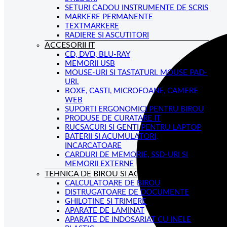
SETURI CADOU INSTRUMENTE DE SCRIS
MARKERE PERMANENTE
TEXTMARKERE
RADIERE SI ASCUTITORI
ACCESORII IT
CD, DVD, BLU-RAY
MEMORII USB
MOUSE-URI SI TASTATURI. MOUSE PAD-
URI.
BOXE, CASTI, MICROFOANE, CAMERE
WEB
SUPORTI ERGONOMICI PENTRU BIROU
PRODUSE DE CURATARE IT
RUCSACURI SI GENTI PENTRU LAPTOP
BATERII SI ACUMULATORI,
INCARCATOARE
CARDURI DE MEMORIE, SSD-URI SI
MEMORII EXTERNE
TEHNICA DE BIROU SI ACCESORII
CALCULATOARE DE BIROU
DISTRUGATOARE DE DOCUMENTE
GHILOTINE SI TRIMERE
APARATE DE LAMINAT
APARATE DE INDOSARIAT CU INELE