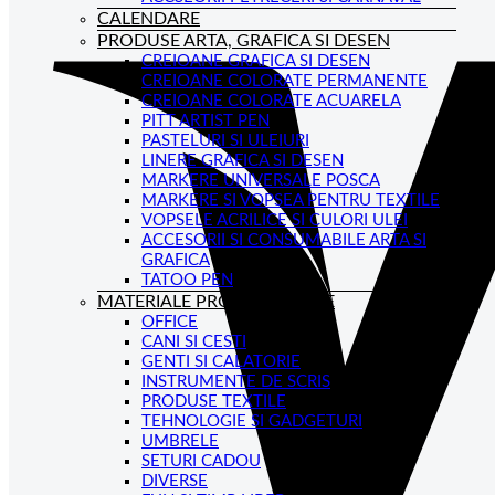
CALENDARE
PRODUSE ARTA, GRAFICA SI DESEN
CREIOANE GRAFICA SI DESEN
CREIOANE COLORATE PERMANENTE
CREIOANE COLORATE ACUARELA
PITT ARTIST PEN
PASTELURI SI ULEIURI
LINERE GRAFICA SI DESEN
MARKERE UNIVERSALE POSCA
MARKERE SI VOPSEA PENTRU TEXTILE
VOPSELE ACRILICE SI CULORI ULEI
ACCESORII SI CONSUMABILE ARTA SI
GRAFICA
TATOO PEN
MATERIALE PROMOTIONALE
OFFICE
CANI SI CESTI
GENTI SI CALATORIE
INSTRUMENTE DE SCRIS
PRODUSE TEXTILE
TEHNOLOGIE SI GADGETURI
UMBRELE
SETURI CADOU
DIVERSE