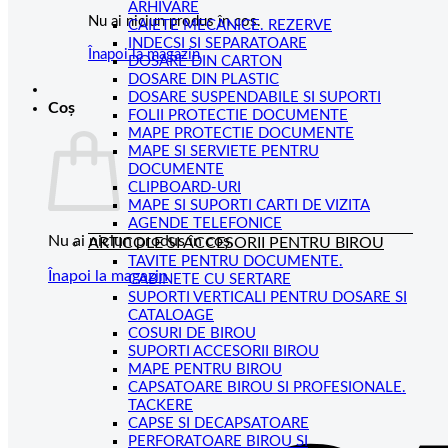
ARHIVARE
Nu ai niciun produs în coș.
CAIETE MECANICE. REZERVE
INDECSI SI SEPARATOARE
Înapoi la magazin
DOSARE DIN CARTON
DOSARE DIN PLASTIC
DOSARE SUSPENDABILE SI SUPORTI
Coș
FOLII PROTECTIE DOCUMENTE
MAPE PROTECTIE DOCUMENTE
MAPE SI SERVIETE PENTRU
DOCUMENTE
CLIPBOARD-URI
MAPE SI SUPORTI CARTI DE VIZITA
AGENDE TELEFONICE
Nu ai niciun produs în coș.
ARTICOLE SI ACCESORII PENTRU BIROU
TAVITE PENTRU DOCUMENTE.
Înapoi la magazin
CABINETE CU SERTARE
SUPORTI VERTICALI PENTRU DOSARE SI
CATALOAGE
COSURI DE BIROU
SUPORTI ACCESORII BIROU
MAPE PENTRU BIROU
CAPSATOARE BIROU SI PROFESIONALE.
TACKERE
CAPSE SI DECAPSATOARE
PERFORATOARE BIROU SI