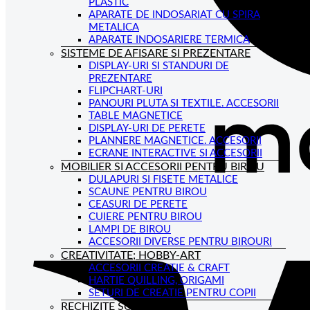
PLASTIC
APARATE DE INDOSARIAT CU SPIRA
METALICA
APARATE INDOSARIERE TERMICA
SISTEME DE AFISARE SI PREZENTARE
DISPLAY-URI SI STANDURI DE
PREZENTARE
FLIPCHART-URI
PANOURI PLUTA SI TEXTILE. ACCESORII
TABLE MAGNETICE
DISPLAY-URI DE PERETE
PLANNERE MAGNETICE. ACCESORII
ECRANE INTERACTIVE SI ACCESORII
MOBILIER SI ACCESORII PENTRU BIROU
DULAPURI SI FISETE METALICE
SCAUNE PENTRU BIROU
CEASURI DE PERETE
CUIERE PENTRU BIROU
LAMPI DE BIROU
ACCESORII DIVERSE PENTRU BIROURI
CREATIVITATE; HOBBY-ART
ACCESORII CREATIE & CRAFT
HARTIE QUILLING, ORIGAMI
SETURI DE CREATIE PENTRU COPII
RECHIZITE SCOLARE