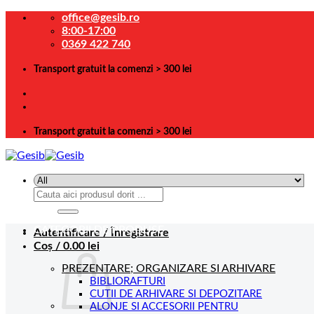
Skip
office@gesib.ro
to
8:00-17:00
content
0369 422 740
Transport gratuit la comenzi > 300 lei
Transport gratuit la comenzi > 300 lei
Caută
după:
CATEGORII DE PRODUSE
Autentificare / Înregistrare
Coș /
0.00
lei
PREZENTARE; ORGANIZARE SI ARHIVARE
BIBLIORAFTURI
CUTII DE ARHIVARE SI DEPOZITARE
ALONJE SI ACCESORII PENTRU