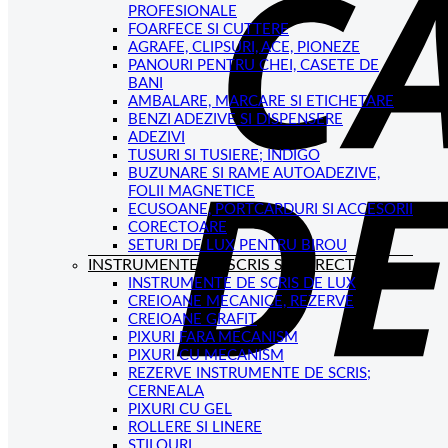
PROFESIONALE
FOARFECE SI CUTTERE
AGRAFE, CLIPSURI, ACE, PIONEZE
PANOURI PENTRU CHEI, CASETE DE
BANI
AMBALARE, MARCARE SI ETICHETARE
BENZI ADEZIVE SI DISPENSERE
ADEZIVI
TUSURI SI TUSIERE; INDIGO
BUZUNARE SI RAME AUTOADEZIVE,
FOLII MAGNETICE
ECUSOANE, PORTCARDURI SI ACCESORII
CORECTOARE
SETURI DE LUX PENTRU BIROU
INSTRUMENTE DE SCRIS SI CORECTAT
INSTRUMENTE DE SCRIS DE LUX
CREIOANE MECANICE, REZERVE
CREIOANE GRAFIT
PIXURI FARA MECANISM
PIXURI CU MECANISM
REZERVE INSTRUMENTE DE SCRIS;
CERNEALA
PIXURI CU GEL
ROLLERE SI LINERE
STILOURI