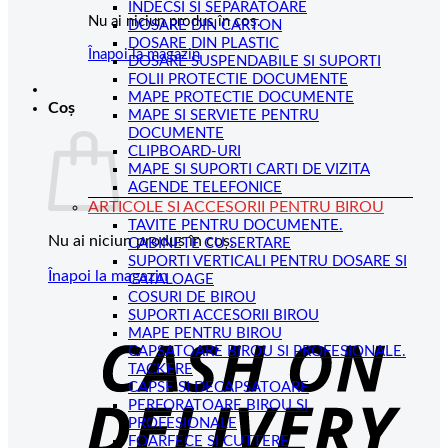
INDECSI SI SEPARATOARE
Nu ai niciun produs în coș.
DOSARE DIN CARTON
DOSARE DIN PLASTIC
Înapoi la magazin
DOSARE SUSPENDABILE SI SUPORTI
FOLII PROTECTIE DOCUMENTE
MAPE PROTECTIE DOCUMENTE
Coș
MAPE SI SERVIETE PENTRU
DOCUMENTE
CLIPBOARD-URI
MAPE SI SUPORTI CARTI DE VIZITA
AGENDE TELEFONICE
ARTICOLE SI ACCESORII PENTRU BIROU
TAVITE PENTRU DOCUMENTE.
Nu ai niciun produs în coș.
CABINETE CU SERTARE
SUPORTI VERTICALI PENTRU DOSARE SI
Înapoi la magazin
CATALOAGE
COSURI DE BIROU
C
SUPORTI ACCESORII BIROU
MAPE PENTRU BIROU
D
CAPSATOARE BIROU SI PROFESIONALE.
TACKERE
CAPSE SI DECAPSATOARE
PERFORATOARE BIROU SI
PROFESIONALE
FOARFECE SI CUTTERE