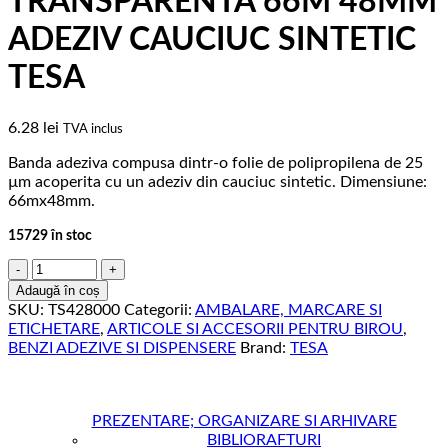
TRANSPARENTA 66M 48MM
ADEZIV CAUCIUC SINTETIC
TESA
6.28
lei
TVA inclus
Banda adeziva compusa dintr-o folie de polipropilena de 25
µm acoperita cu un adeziv din cauciuc sintetic. Dimensiune:
66mx48mm.
15729 în stoc
Cantitate
BANDA
Adaugă în coș
ADEZIVA
SKU:
TS428000
Categorii:
AMBALARE, MARCARE SI
TRANSPARENTA
ETICHETARE
,
ARTICOLE SI ACCESORII PENTRU BIROU
,
66M
BENZI ADEZIVE SI DISPENSERE
Brand:
TESA
48MM
ADEZIV
CAUCIUC
SINTETIC
PREZENTARE; ORGANIZARE SI ARHIVARE
TESA
BIBLIORAFTURI