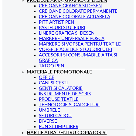
PRODUSE ARTA, GRAFICA SI DESEN
CREIOANE GRAFICA SI DESEN
CREIOANE COLORATE PERMANENTE
CREIOANE COLORATE ACUARELA
PITT ARTIST PEN
PASTELURI SI ULEIURI
LINERE GRAFICA SI DESEN
MARKERE UNIVERSALE POSCA
MARKERE SI VOPSEA PENTRU TEXTILE
VOPSELE ACRILICE SI CULORI ULEI
ACCESORII SI CONSUMABILE ARTA SI
GRAFICA
TATOO PEN
MATERIALE PROMOTIONALE
OFFICE
CANI SI CESTI
GENTI SI CALATORIE
INSTRUMENTE DE SCRIS
PRODUSE TEXTILE
TEHNOLOGIE SI GADGETURI
UMBRELE
SETURI CADOU
DIVERSE
FUN SI TIMP LIBER
HARTIE ALBA PENTRU COPIATOR SI