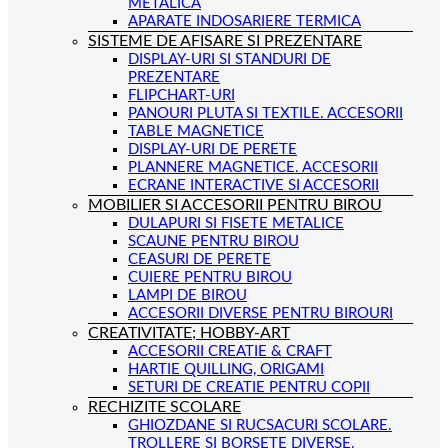
METALICA
APARATE INDOSARIERE TERMICA
SISTEME DE AFISARE SI PREZENTARE
DISPLAY-URI SI STANDURI DE
PREZENTARE
FLIPCHART-URI
PANOURI PLUTA SI TEXTILE. ACCESORII
TABLE MAGNETICE
DISPLAY-URI DE PERETE
PLANNERE MAGNETICE. ACCESORII
ECRANE INTERACTIVE SI ACCESORII
MOBILIER SI ACCESORII PENTRU BIROU
DULAPURI SI FISETE METALICE
SCAUNE PENTRU BIROU
CEASURI DE PERETE
CUIERE PENTRU BIROU
LAMPI DE BIROU
ACCESORII DIVERSE PENTRU BIROURI
CREATIVITATE; HOBBY-ART
ACCESORII CREATIE & CRAFT
HARTIE QUILLING, ORIGAMI
SETURI DE CREATIE PENTRU COPII
RECHIZITE SCOLARE
GHIOZDANE SI RUCSACURI SCOLARE.
TROLLERE SI BORSETE DIVERSE.