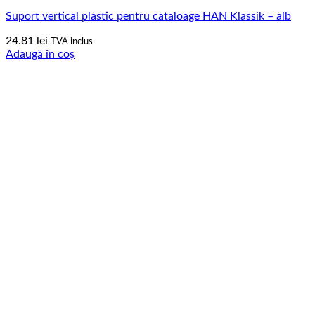
Suport vertical plastic pentru cataloage HAN Klassik – alb
24.81
lei
TVA inclus
Adaugă în coș