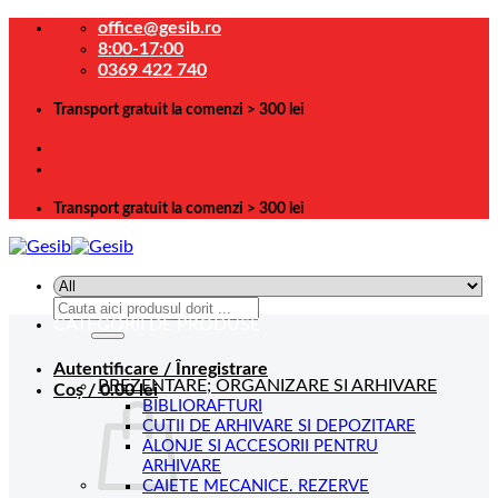
Skip
office@gesib.ro
to
8:00-17:00
content
0369 422 740
Transport gratuit la comenzi > 300 lei
Transport gratuit la comenzi > 300 lei
Caută
CATEGORII DE PRODUSE
după:
Autentificare / Înregistrare
PREZENTARE; ORGANIZARE SI ARHIVARE
Coș /
0.00
lei
BIBLIORAFTURI
CUTII DE ARHIVARE SI DEPOZITARE
ALONJE SI ACCESORII PENTRU
ARHIVARE
CAIETE MECANICE. REZERVE