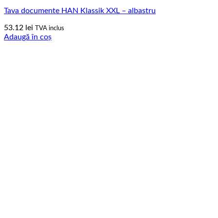
Tava documente HAN Klassik XXL – albastru
53.12
lei
TVA inclus
Adaugă în coș