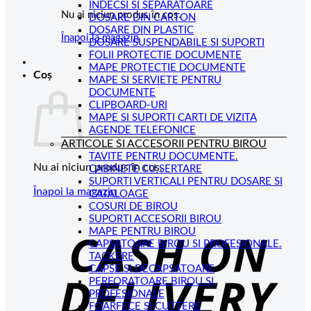
INDECSI SI SEPARATOARE
Nu ai niciun produs în coș.
DOSARE DIN CARTON
DOSARE DIN PLASTIC
Înapoi la magazin
DOSARE SUSPENDABILE SI SUPORTI
FOLII PROTECTIE DOCUMENTE
MAPE PROTECTIE DOCUMENTE
Coș
MAPE SI SERVIETE PENTRU
DOCUMENTE
CLIPBOARD-URI
MAPE SI SUPORTI CARTI DE VIZITA
AGENDE TELEFONICE
ARTICOLE SI ACCESORII PENTRU BIROU
TAVITE PENTRU DOCUMENTE.
Nu ai niciun produs în coș.
CABINETE CU SERTARE
SUPORTI VERTICALI PENTRU DOSARE SI
Înapoi la magazin
CATALOAGE
COSURI DE BIROU
C
SUPORTI ACCESORII BIROU
MAPE PENTRU BIROU
D
CAPSATOARE BIROU SI PROFESIONALE.
TACKERE
CAPSE SI DECAPSATOARE
PERFORATOARE BIROU SI
PROFESIONALE
FOARFECE SI CUTTERE