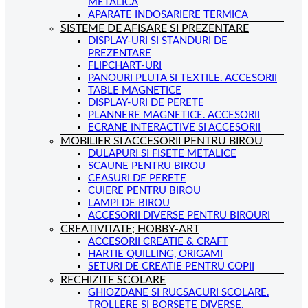
METALICA
APARATE INDOSARIERE TERMICA
SISTEME DE AFISARE SI PREZENTARE
DISPLAY-URI SI STANDURI DE
PREZENTARE
FLIPCHART-URI
PANOURI PLUTA SI TEXTILE. ACCESORII
TABLE MAGNETICE
DISPLAY-URI DE PERETE
PLANNERE MAGNETICE. ACCESORII
ECRANE INTERACTIVE SI ACCESORII
MOBILIER SI ACCESORII PENTRU BIROU
DULAPURI SI FISETE METALICE
SCAUNE PENTRU BIROU
CEASURI DE PERETE
CUIERE PENTRU BIROU
LAMPI DE BIROU
ACCESORII DIVERSE PENTRU BIROURI
CREATIVITATE; HOBBY-ART
ACCESORII CREATIE & CRAFT
HARTIE QUILLING, ORIGAMI
SETURI DE CREATIE PENTRU COPII
RECHIZITE SCOLARE
GHIOZDANE SI RUCSACURI SCOLARE.
TROLLERE SI BORSETE DIVERSE.