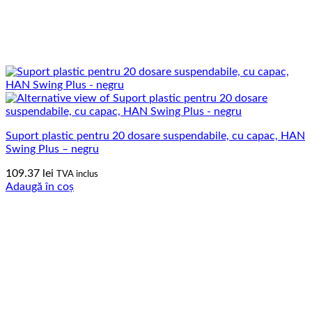
Suport plastic pentru 20 dosare suspendabile, cu capac, HAN
Swing Plus – negru
109.37
lei
TVA inclus
Adaugă în coș