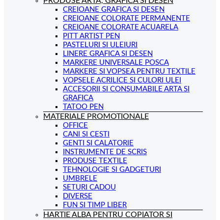
PRODUSE ARTA, GRAFICA SI DESEN
CREIOANE GRAFICA SI DESEN
CREIOANE COLORATE PERMANENTE
CREIOANE COLORATE ACUARELA
PITT ARTIST PEN
PASTELURI SI ULEIURI
LINERE GRAFICA SI DESEN
MARKERE UNIVERSALE POSCA
MARKERE SI VOPSEA PENTRU TEXTILE
VOPSELE ACRILICE SI CULORI ULEI
ACCESORII SI CONSUMABILE ARTA SI
GRAFICA
TATOO PEN
MATERIALE PROMOTIONALE
OFFICE
CANI SI CESTI
GENTI SI CALATORIE
INSTRUMENTE DE SCRIS
PRODUSE TEXTILE
TEHNOLOGIE SI GADGETURI
UMBRELE
SETURI CADOU
DIVERSE
FUN SI TIMP LIBER
HARTIE ALBA PENTRU COPIATOR SI