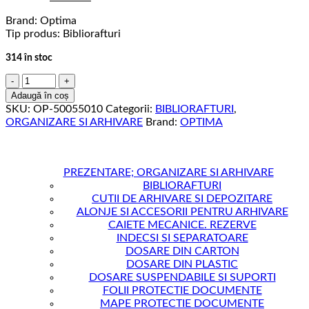
inițial
curent
Brand: Optima
a
este:
Tip produs: Bibliorafturi
fost:
10.50 lei.
14.14 lei.
314 în stoc
Cantitate
Biblioraft
Adaugă în coș
A4,
SKU:
OP-50055010
Categorii:
BIBLIORAFTURI
,
plastifiat
ORGANIZARE SI ARHIVARE
Brand:
OPTIMA
PP/PP,
margine
metalica,
50
PREZENTARE; ORGANIZARE SI ARHIVARE
mm,
BIBLIORAFTURI
Optima
CUTII DE ARHIVARE SI DEPOZITARE
Premium
ALONJE SI ACCESORII PENTRU ARHIVARE
-
CAIETE MECANICE. REZERVE
verde
INDECSI SI SEPARATOARE
DOSARE DIN CARTON
DOSARE DIN PLASTIC
DOSARE SUSPENDABILE SI SUPORTI
FOLII PROTECTIE DOCUMENTE
MAPE PROTECTIE DOCUMENTE