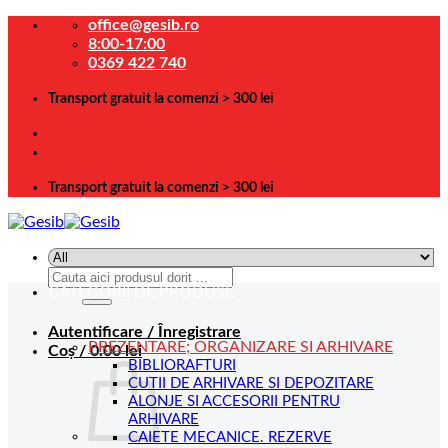
Skip
office@gesib.ro
to
8:00-17:00
content
0369 422 740
Transport gratuit la comenzi > 300 lei
Transport gratuit la comenzi > 300 lei
Caută
CATEGORII DE PRODUSE
după:
Autentificare / Înregistrare
PREZENTARE; ORGANIZARE SI ARHIVARE
Coș /
0.00
lei
BIBLIORAFTURI
CUTII DE ARHIVARE SI DEPOZITARE
ALONJE SI ACCESORII PENTRU
ARHIVARE
CAIETE MECANICE. REZERVE