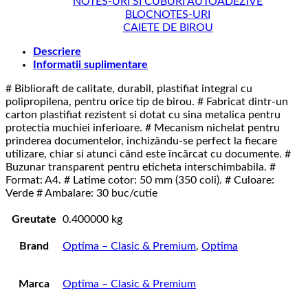
NOTES-URI SI CUBURI AUTOADEZIVE
BLOCNOTES-URI
CAIETE DE BIROU
Descriere
Informații suplimentare
# Biblioraft de calitate, durabil, plastifiat integral cu
polipropilena, pentru orice tip de birou. # Fabricat dintr-un
carton plastifiat rezistent si dotat cu sina metalica pentru
protectia muchiei inferioare. # Mecanism nichelat pentru
prinderea documentelor, inchizându-se perfect la fiecare
utilizare, chiar si atunci când este încărcat cu documente. #
Buzunar transparent pentru eticheta interschimbabila. #
Format: A4. # Latime cotor: 50 mm (350 coli). # Culoare:
Verde # Ambalare: 30 buc/cutie
Greutate
0.400000 kg
Brand
Optima – Clasic & Premium
,
Optima
Marca
Optima – Clasic & Premium