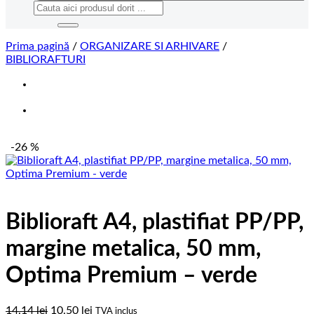
Caută
după:
Prima pagină
/
ORGANIZARE SI ARHIVARE
/
BIBLIORAFTURI
-26 %
Biblioraft A4, plastifiat PP/PP,
margine metalica, 50 mm,
Optima Premium – verde
Prețul
Prețul
14.14
lei
10.50
lei
TVA inclus