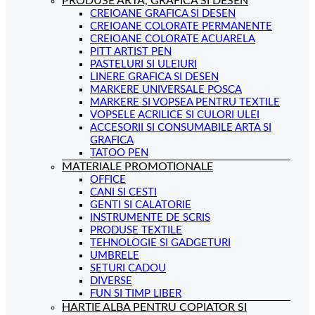
PRODUSE ARTA, GRAFICA SI DESEN
CREIOANE GRAFICA SI DESEN
CREIOANE COLORATE PERMANENTE
CREIOANE COLORATE ACUARELA
PITT ARTIST PEN
PASTELURI SI ULEIURI
LINERE GRAFICA SI DESEN
MARKERE UNIVERSALE POSCA
MARKERE SI VOPSEA PENTRU TEXTILE
VOPSELE ACRILICE SI CULORI ULEI
ACCESORII SI CONSUMABILE ARTA SI
GRAFICA
TATOO PEN
MATERIALE PROMOTIONALE
OFFICE
CANI SI CESTI
GENTI SI CALATORIE
INSTRUMENTE DE SCRIS
PRODUSE TEXTILE
TEHNOLOGIE SI GADGETURI
UMBRELE
SETURI CADOU
DIVERSE
FUN SI TIMP LIBER
HARTIE ALBA PENTRU COPIATOR SI