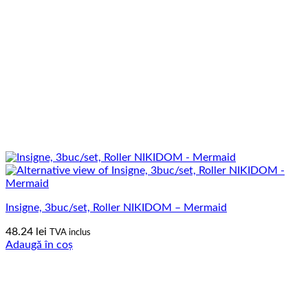
Insigne, 3buc/set, Roller NIKIDOM – Mermaid
48.24
lei
TVA inclus
Adaugă în coș