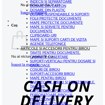
INDECSI SI SEPARATOARE
Nu ai niciun produs în coș.
DOSARE DIN CARTON
DOSARE DIN PLASTIC
Înapoi la magazin
DOSARE SUSPENDABILE SI SUPORTI
FOLII PROTECTIE DOCUMENTE
MAPE PROTECTIE DOCUMENTE
Coș
MAPE SI SERVIETE PENTRU
DOCUMENTE
CLIPBOARD-URI
MAPE SI SUPORTI CARTI DE VIZITA
AGENDE TELEFONICE
ARTICOLE SI ACCESORII PENTRU BIROU
TAVITE PENTRU DOCUMENTE.
Nu ai niciun produs în coș.
CABINETE CU SERTARE
SUPORTI VERTICALI PENTRU DOSARE SI
Înapoi la magazin
CATALOAGE
COSURI DE BIROU
C
SUPORTI ACCESORII BIROU
MAPE PENTRU BIROU
D
CAPSATOARE BIROU SI PROFESIONALE.
TACKERE
CAPSE SI DECAPSATOARE
PERFORATOARE BIROU SI
PROFESIONALE
FOARFECE SI CUTTERE