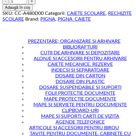
Cantitate
CAIET
Adaugă în coș
A4
SKU:
CC-A480D00
Categorii:
CAIETE SCOLARE
,
RECHIZITE
80
SCOLARE
Brand:
PIGNA
,
PIGNA_CAIETE
FILE
DICTANDO
BASIC
PIGNA
PREZENTARE; ORGANIZARE SI ARHIVARE
BIBLIORAFTURI
CUTII DE ARHIVARE SI DEPOZITARE
ALONJE SI ACCESORII PENTRU ARHIVARE
CAIETE MECANICE. REZERVE
INDECSI SI SEPARATOARE
DOSARE DIN CARTON
DOSARE DIN PLASTIC
DOSARE SUSPENDABILE SI SUPORTI
FOLII PROTECTIE DOCUMENTE
MAPE PROTECTIE DOCUMENTE
MAPE SI SERVIETE PENTRU DOCUMENTE
CLIPBOARD-URI
MAPE SI SUPORTI CARTI DE VIZITA
AGENDE TELEFONICE
ARTICOLE SI ACCESORII PENTRU BIROU
TAVITE PENTRU DOCUMENTE. CABINETE CU