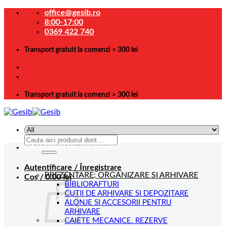
Skip
office@gesib.ro
to
8:00-17:00
content
0369 422 740
Transport gratuit la comenzi > 300 lei
Transport gratuit la comenzi > 300 lei
Caută
CATEGORII DE PRODUSE
după:
Autentificare / Înregistrare
PREZENTARE; ORGANIZARE SI ARHIVARE
Coș /
0.00
lei
BIBLIORAFTURI
CUTII DE ARHIVARE SI DEPOZITARE
ALONJE SI ACCESORII PENTRU
ARHIVARE
CAIETE MECANICE. REZERVE