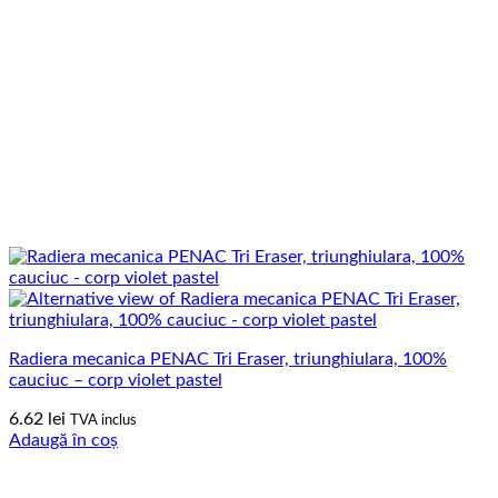
Radiera mecanica PENAC Tri Eraser, triunghiulara, 100%
cauciuc – corp violet pastel
6.62
lei
TVA inclus
Adaugă în coș