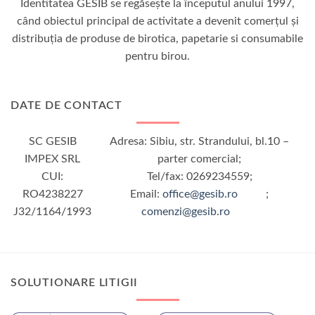
Identitatea GESIB se regăseşte la începutul anului 1997,
când obiectul principal de activitate a devenit comerţul şi
distribuţia de produse de birotica, papetarie si consumabile
pentru birou.
DATE DE CONTACT
SC GESIB
Adresa: Sibiu, str. Strandului, bl.10 –
IMPEX SRL
parter comercial;
CUI:
Tel/fax: 0269234559;
RO4238227
Email:
office@gesib.ro
;
J32/1164/1993
comenzi@gesib.ro
SOLUTIONARE LITIGII