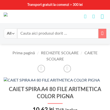
Skip
Transport gratuit la comenzi > 300 lei
to
content
Caută
după:
Prima pagină
/
RECHIZITE SCOLARE
/
CAIETE
SCOLARE
CAIET SPIRA A4 80 FILE ARITMETICA
COLOR PIGNA
10.62
lei