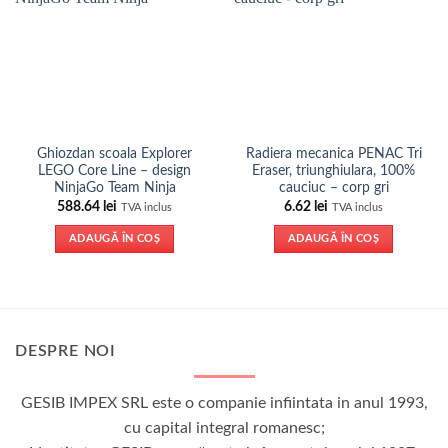
Ghiozdan scoala Explorer
Radiera mecanica PENAC Tri
LEGO Core Line – design
Eraser, triunghiulara, 100%
NinjaGo Team Ninja
cauciuc – corp gri
588.64
lei
6.62
lei
TVA inclus
TVA inclus
ADAUGĂ ÎN COȘ
ADAUGĂ ÎN COȘ
DESPRE NOI
GESIB IMPEX SRL este o companie infiintata in anul 1993,
cu capital integral romanesc;