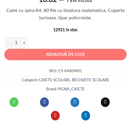
TVA inclus
Caiet cu spira A4, 80 file cu liniatura matematica. Coperta
lucioasa, tipar policromie.
12921 în stoc
Cantitate CAIET SPIRA A4 80 FILE ARITMETICA COLOR PIGNA
ADAUGĂ ÎN COȘ
SKU:
CS-A480M01
Categorii:
CAIETE SCOLARE
,
RECHIZITE SCOLARE
Brand:
PIGNA_CAIETE