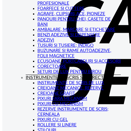
PROFESIONALE
FOARFECE SI CUTTERE
AGRAFE, CLIPSURI, ACE, PIONEZE
PANOURI PENTRU CHEI, CASETE DE
BANI
AMBALARE, MARCARE SI ETICHETARE
BENZI ADEZIVE SI DISPENSERE
ADEZIVI
TUSURI SI TUSIERE; INDIGO
BUZUNARE SI RAME AUTOADEZIVE,
FOLII MAGNETICE
ECUSOANE, PORTCARDURI SI ACCESORII
CORECTOARE
SETURI DE LUX PENTRU BIROU
INSTRUMENTE DE SCRIS SI CORECTAT
INSTRUMENTE DE SCRIS DE LUX
CREIOANE MECANICE, REZERVE
CREIOANE GRAFIT
PIXURI FARA MECANISM
PIXURI CU MECANISM
REZERVE INSTRUMENTE DE SCRIS;
CERNEALA
PIXURI CU GEL
ROLLERE SI LINERE
STILOURI