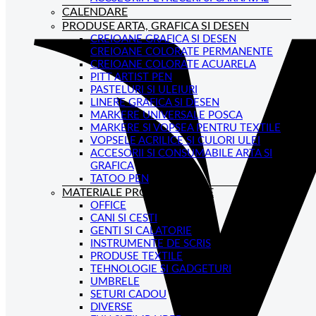
CALENDARE
PRODUSE ARTA, GRAFICA SI DESEN
CREIOANE GRAFICA SI DESEN
CREIOANE COLORATE PERMANENTE
CREIOANE COLORATE ACUARELA
PITT ARTIST PEN
PASTELURI SI ULEIURI
LINERE GRAFICA SI DESEN
MARKERE UNIVERSALE POSCA
MARKERE SI VOPSEA PENTRU TEXTILE
VOPSELE ACRILICE SI CULORI ULEI
ACCESORII SI CONSUMABILE ARTA SI
GRAFICA
TATOO PEN
MATERIALE PROMOTIONALE
OFFICE
CANI SI CESTI
GENTI SI CALATORIE
INSTRUMENTE DE SCRIS
PRODUSE TEXTILE
TEHNOLOGIE SI GADGETURI
UMBRELE
SETURI CADOU
DIVERSE