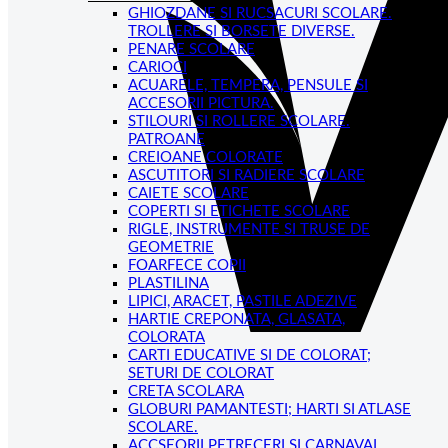
GHIOZDANE SI RUCSACURI SCOLARE.
TROLLERE SI BORSETE DIVERSE.
PENARE SCOLARE
CARIOCI
ACUARELE, TEMPERA, PENSULE SI
ACCESORII PICTURA.
STILOURI SI ROLLERE SCOLARE.
PATROANE
CREIOANE COLORATE
ASCUTITORI SI RADIERE SCOLARE
CAIETE SCOLARE
COPERTI SI ETICHETE SCOLARE
RIGLE, INSTRUMENTE SI TRUSE DE
GEOMETRIE
FOARFECE COPII
PLASTILINA
LIPICI, ARACET, PASTILE ADEZIVE
HARTIE CREPONATA, GLASATA,
COLORATA
CARTI EDUCATIVE SI DE COLORAT;
SETURI DE COLORAT
CRETA SCOLARA
GLOBURI PAMANTESTI; HARTI SI ATLASE
SCOLARE.
ACCSEORII PETRECERI SI CARNAVAL