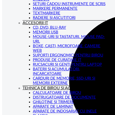
SETURI CADOU INSTRUMENTE DE SCRIS
MARKERE PERMANENTE
TEXTMARKERE
RADIERE SI ASCUTITORI
ACCESORII IT
CD, DVD, BLU-RAY
MEMORII USB
MOUSE-URI SI TASTATURI. MOUSE PAD-
URI.
BOXE, CASTI, MICROFOANE, CAMERE
WEB
SUPORTI ERGONOMICI PENTRU BIROU
PRODUSE DE CURATARE IT
RUCSACURI SI GENTI PENTRU LAPTOP
BATERII SI ACUMULATORI,
INCARCATOARE
CARDURI DE MEMORIE, SSD-URI SI
MEMORII EXTERNE
TEHNICA DE BIROU SI ACCESORII
CALCULATOARE DE BIROU
DISTRUGATOARE DE DOCUMENTE
GHILOTINE SI TRIMERE
APARATE DE LAMINAT
APARATE DE INDOSARIAT CU INELE