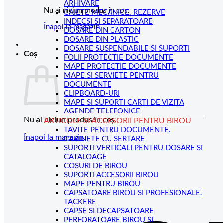
ARHIVARE
Nu ai niciun produs în coș.
CAIETE MECANICE. REZERVE
INDECSI SI SEPARATOARE
Înapoi la magazin
DOSARE DIN CARTON
DOSARE DIN PLASTIC
DOSARE SUSPENDABILE SI SUPORTI
Coș
FOLII PROTECTIE DOCUMENTE
MAPE PROTECTIE DOCUMENTE
MAPE SI SERVIETE PENTRU
DOCUMENTE
CLIPBOARD-URI
MAPE SI SUPORTI CARTI DE VIZITA
AGENDE TELEFONICE
Nu ai niciun produs în coș.
ARTICOLE SI ACCESORII PENTRU BIROU
TAVITE PENTRU DOCUMENTE.
Înapoi la magazin
CABINETE CU SERTARE
SUPORTI VERTICALI PENTRU DOSARE SI
CATALOAGE
COSURI DE BIROU
SUPORTI ACCESORII BIROU
MAPE PENTRU BIROU
CAPSATOARE BIROU SI PROFESIONALE.
TACKERE
CAPSE SI DECAPSATOARE
PERFORATOARE BIROU SI