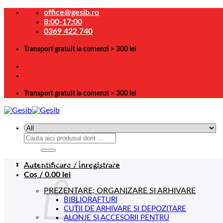
Skip
office@gesib.ro
to
8:00-17:00
content
0369 422 740
Transport gratuit la comenzi > 300 lei
Transport gratuit la comenzi > 300 lei
Caută
după:
CATEGORII DE PRODUSE
Autentificare / Înregistrare
Coș /
0.00
lei
PREZENTARE; ORGANIZARE SI ARHIVARE
BIBLIORAFTURI
CUTII DE ARHIVARE SI DEPOZITARE
ALONJE SI ACCESORII PENTRU