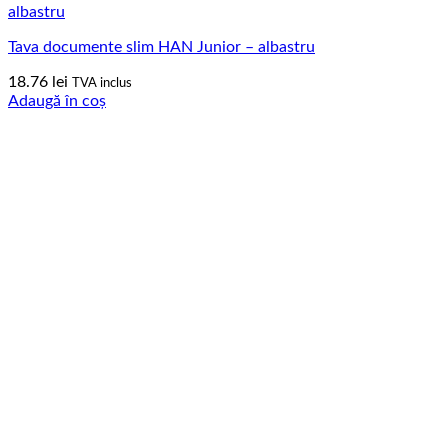
Tava documente slim HAN Junior – albastru
18.76
lei
TVA inclus
Adaugă în coș