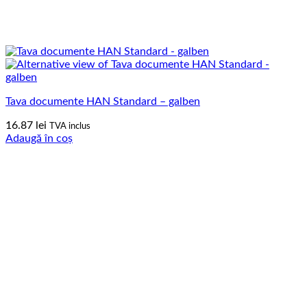
Tava documente HAN Standard – galben
16.87
lei
TVA inclus
Adaugă în coș