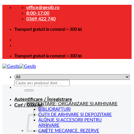
Skip
office@gesib.ro
to
8:00-17:00
content
0369 422 740
Transport gratuit la comenzi > 300 lei
Transport gratuit la comenzi > 300 lei
Caută
CATEGORII DE PRODUSE
după:
Autentificare / Înregistrare
PREZENTARE; ORGANIZARE SI ARHIVARE
Coș /
0.00
lei
BIBLIORAFTURI
CUTII DE ARHIVARE SI DEPOZITARE
ALONJE SI ACCESORII PENTRU
ARHIVARE
CAIETE MECANICE. REZERVE