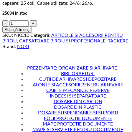
capsare: 25 coli. Capse utilizate: 24/6; 26/6.
25034 în stoc
Cantitate
CAPSATOR
Adaugă în coș
25
SKU:
NKC10
Categorii:
ARTICOLE SI ACCESORII PENTRU
COLI
BIROU
,
CAPSATOARE BIROU SI PROFESIONALE. TACKERE
24/6
Brand:
NOKI
MODEL
C-
10
ARGINTIU
PREZENTARE; ORGANIZARE SI ARHIVARE
NOKI
BIBLIORAFTURI
CUTII DE ARHIVARE SI DEPOZITARE
ALONJE SI ACCESORII PENTRU ARHIVARE
CAIETE MECANICE. REZERVE
INDECSI SI SEPARATOARE
DOSARE DIN CARTON
DOSARE DIN PLASTIC
DOSARE SUSPENDABILE SI SUPORTI
FOLII PROTECTIE DOCUMENTE
MAPE PROTECTIE DOCUMENTE
MAPE SI SERVIETE PENTRU DOCUMENTE