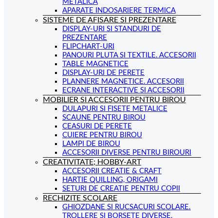
METALICA
APARATE INDOSARIERE TERMICA
SISTEME DE AFISARE SI PREZENTARE
DISPLAY-URI SI STANDURI DE
PREZENTARE
FLIPCHART-URI
PANOURI PLUTA SI TEXTILE. ACCESORII
TABLE MAGNETICE
DISPLAY-URI DE PERETE
PLANNERE MAGNETICE. ACCESORII
ECRANE INTERACTIVE SI ACCESORII
MOBILIER SI ACCESORII PENTRU BIROU
DULAPURI SI FISETE METALICE
SCAUNE PENTRU BIROU
CEASURI DE PERETE
CUIERE PENTRU BIROU
LAMPI DE BIROU
ACCESORII DIVERSE PENTRU BIROURI
CREATIVITATE; HOBBY-ART
ACCESORII CREATIE & CRAFT
HARTIE QUILLING, ORIGAMI
SETURI DE CREATIE PENTRU COPII
RECHIZITE SCOLARE
GHIOZDANE SI RUCSACURI SCOLARE.
TROLLERE SI BORSETE DIVERSE.