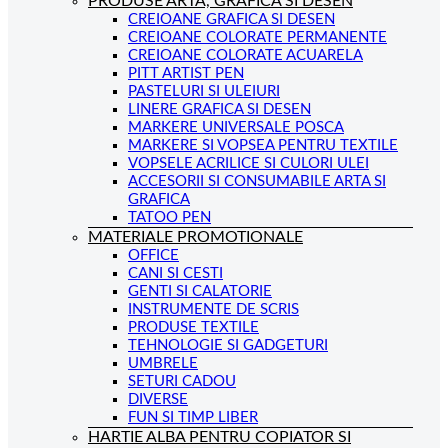
PRODUSE ARTA, GRAFICA SI DESEN
CREIOANE GRAFICA SI DESEN
CREIOANE COLORATE PERMANENTE
CREIOANE COLORATE ACUARELA
PITT ARTIST PEN
PASTELURI SI ULEIURI
LINERE GRAFICA SI DESEN
MARKERE UNIVERSALE POSCA
MARKERE SI VOPSEA PENTRU TEXTILE
VOPSELE ACRILICE SI CULORI ULEI
ACCESORII SI CONSUMABILE ARTA SI
GRAFICA
TATOO PEN
MATERIALE PROMOTIONALE
OFFICE
CANI SI CESTI
GENTI SI CALATORIE
INSTRUMENTE DE SCRIS
PRODUSE TEXTILE
TEHNOLOGIE SI GADGETURI
UMBRELE
SETURI CADOU
DIVERSE
FUN SI TIMP LIBER
HARTIE ALBA PENTRU COPIATOR SI