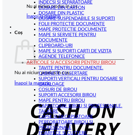
INDECSI SI SEPARATOARE
Nu ai niciun produs în coș.
DOSARE DIN CARTON
DOSARE DIN PLASTIC
Înapoi la magazin
DOSARE SUSPENDABILE SI SUPORTI
FOLII PROTECTIE DOCUMENTE
MAPE PROTECTIE DOCUMENTE
Coș
MAPE SI SERVIETE PENTRU
DOCUMENTE
CLIPBOARD-URI
MAPE SI SUPORTI CARTI DE VIZITA
AGENDE TELEFONICE
ARTICOLE SI ACCESORII PENTRU BIROU
TAVITE PENTRU DOCUMENTE.
Nu ai niciun produs în coș.
CABINETE CU SERTARE
SUPORTI VERTICALI PENTRU DOSARE SI
Înapoi la magazin
CATALOAGE
COSURI DE BIROU
C
SUPORTI ACCESORII BIROU
MAPE PENTRU BIROU
D
CAPSATOARE BIROU SI PROFESIONALE.
TACKERE
CAPSE SI DECAPSATOARE
PERFORATOARE BIROU SI
PROFESIONALE
FOARFECE SI CUTTERE