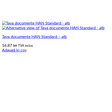
Tava documente HAN Standard – alb
16.87
lei
TVA inclus
Adaugă în coș