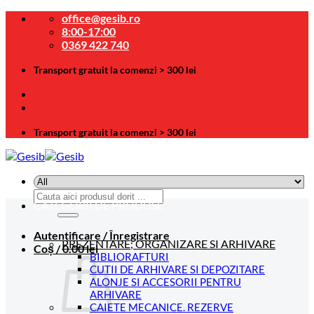
Skip
office@gesib.ro
to
8:00-17:00
content
0369 422 740
Transport gratuit la comenzi > 300 lei
Transport gratuit la comenzi > 300 lei
Caută
CATEGORII DE PRODUSE
după:
Autentificare / Înregistrare
PREZENTARE; ORGANIZARE SI ARHIVARE
Coș /
0.00
lei
BIBLIORAFTURI
CUTII DE ARHIVARE SI DEPOZITARE
ALONJE SI ACCESORII PENTRU
ARHIVARE
CAIETE MECANICE. REZERVE