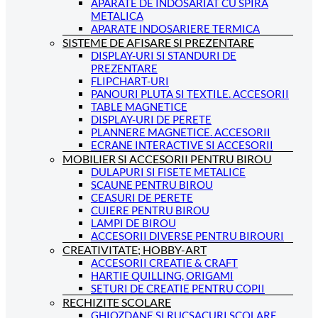
APARATE DE INDOSARIAT CU SPIRA
METALICA
APARATE INDOSARIERE TERMICA
SISTEME DE AFISARE SI PREZENTARE
DISPLAY-URI SI STANDURI DE
PREZENTARE
FLIPCHART-URI
PANOURI PLUTA SI TEXTILE. ACCESORII
TABLE MAGNETICE
DISPLAY-URI DE PERETE
PLANNERE MAGNETICE. ACCESORII
ECRANE INTERACTIVE SI ACCESORII
MOBILIER SI ACCESORII PENTRU BIROU
DULAPURI SI FISETE METALICE
SCAUNE PENTRU BIROU
CEASURI DE PERETE
CUIERE PENTRU BIROU
LAMPI DE BIROU
ACCESORII DIVERSE PENTRU BIROURI
CREATIVITATE; HOBBY-ART
ACCESORII CREATIE & CRAFT
HARTIE QUILLING, ORIGAMI
SETURI DE CREATIE PENTRU COPII
RECHIZITE SCOLARE
GHIOZDANE SI RUCSACURI SCOLARE.