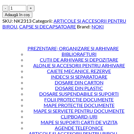
Cantitate
CAPSE
Adaugă în coș
23/13
SKU:
NK2313
Categorii:
ARTICOLE SI ACCESORII PENTRU
100
BIROU
,
CAPSE SI DECAPSATOARE
Brand:
NOKI
COLI
NOKI
PREZENTARE; ORGANIZARE SI ARHIVARE
BIBLIORAFTURI
CUTII DE ARHIVARE SI DEPOZITARE
ALONJE SI ACCESORII PENTRU ARHIVARE
CAIETE MECANICE. REZERVE
INDECSI SI SEPARATOARE
DOSARE DIN CARTON
DOSARE DIN PLASTIC
DOSARE SUSPENDABILE SI SUPORTI
FOLII PROTECTIE DOCUMENTE
MAPE PROTECTIE DOCUMENTE
MAPE SI SERVIETE PENTRU DOCUMENTE
CLIPBOARD-URI
MAPE SI SUPORTI CARTI DE VIZITA
AGENDE TELEFONICE
ARTICOLE SI ACCESORII PENTRU BIROU