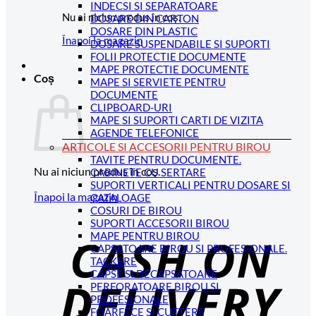
INDECSI SI SEPARATOARE
Nu ai niciun produs în coș.
DOSARE DIN CARTON
DOSARE DIN PLASTIC
Înapoi la magazin
DOSARE SUSPENDABILE SI SUPORTI
FOLII PROTECTIE DOCUMENTE
MAPE PROTECTIE DOCUMENTE
Coș
MAPE SI SERVIETE PENTRU
DOCUMENTE
CLIPBOARD-URI
MAPE SI SUPORTI CARTI DE VIZITA
AGENDE TELEFONICE
ARTICOLE SI ACCESORII PENTRU BIROU
TAVITE PENTRU DOCUMENTE.
Nu ai niciun produs în coș.
CABINETE CU SERTARE
SUPORTI VERTICALI PENTRU DOSARE SI
Înapoi la magazin
CATALOAGE
COSURI DE BIROU
C
SUPORTI ACCESORII BIROU
MAPE PENTRU BIROU
D
CAPSATOARE BIROU SI PROFESIONALE.
TACKERE
CAPSE SI DECAPSATOARE
PERFORATOARE BIROU SI
PROFESIONALE
FOARFECE SI CUTTERE