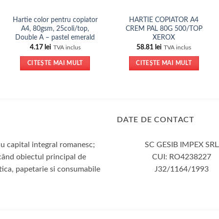
Hartie color pentru copiator
HARTIE COPIATOR A4
A4, 80gsm, 25coli/top,
CREM PAL 80G 500/TOP
Double A – pastel emerald
XEROX
4.17
lei
58.81
lei
TVA inclus
TVA inclus
CITEȘTE MAI MULT
CITEȘTE MAI MULT
DATE DE CONTACT
u capital integral romanesc;
SC GESIB IMPEX SRL
când obiectul principal de
CUI: RO4238227
otica, papetarie si consumabile
J32/1164/1993