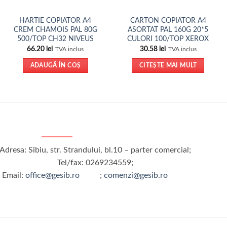
HARTIE COPIATOR A4
CARTON COPIATOR A4
CREM CHAMOIS PAL 80G
ASORTAT PAL 160G 20*5
500/TOP CH32 NIVEUS
CULORI 100/TOP XEROX
66.20
lei
30.58
lei
TVA inclus
TVA inclus
ADAUGĂ ÎN COȘ
CITEȘTE MAI MULT
Adresa: Sibiu, str. Strandului, bl.10 – parter comercial;
Tel/fax: 0269234559;
Email:
office@gesib.ro
;
comenzi@gesib.ro