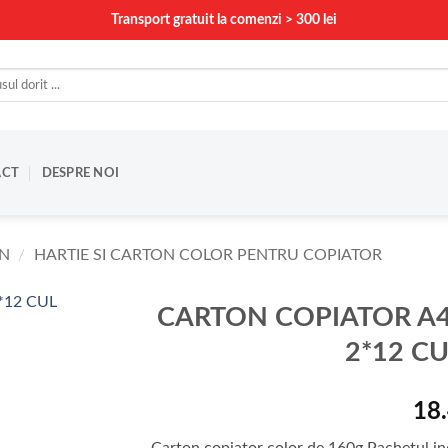
Transport gratuit la comenzi > 300 lei
ACT
DESPRE NOI
ON
/
HARTIE SI CARTON COLOR PENTRU COPIATOR
CARTON COPIATOR A
2*12 C
18
Carton copiator color de 160g.Pachetul incl