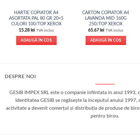
HARTIE COPIATOR A4
CARTON COPIATOR A4
ASORTATA PAL 80 GR 20×5
LAVANDA MID 160G
CULORI 100/TOP XEROX
250/TOP XEROX
15.28
lei
65.67
lei
TVA inclus
TVA inclus
ADAUGĂ ÎN COȘ
ADAUGĂ ÎN COȘ
DESPRE NOI
GESIB IMPEX SRL este o companie infiintata in anul 1993, c
Identitatea GESIB se regăseşte la începutul anului 1997, 
activitate a devenit comerţul şi distribuţia de produse de bir
pentru birou.