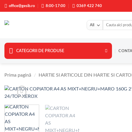
Skip
office@gesib.ro
8:00-17:00
0369 422 740
to
content
Caută
după:
CATEGORII DE PRODUSE
CONT
Prima pagină
/
HARTIE SI ARTICOLE DIN HARTIE SI CART