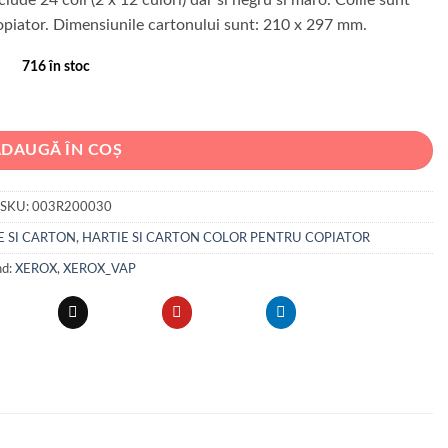
 copiator. Dimensiunile cartonului sunt: 210 x 297 mm.
716 în stoc
U+MARO 160G 2*12 CUL 24/TOP XEROX
ADAUGĂ ÎN COȘ
SKU:
003R200030
E SI CARTON
,
HARTIE SI CARTON COLOR PENTRU COPIATOR
nd:
XEROX
,
XEROX_VAP