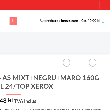
Autentificare / Înregistrare
Coș /
0.00
lei
4 AS MIXT+NEGRU+MARO 160G
UL 24/TOP XEROX
.48
lei
TVA inclus
ude 24 coli (2 x 12 culori) dar si negru si maro. Colile sunt