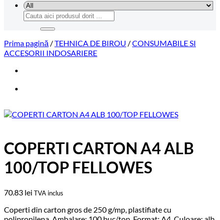
Caută
după:
Prima pagină
/
TEHNICA DE BIROU
/
CONSUMABILE SI
ACCESORII INDOSARIERE
COPERTI CARTON A4 ALB
100/TOP FELLOWES
70.83
lei
TVA inclus
Coperti din carton gros de 250 g/mp, plastifiate cu
polipropilena. Ambalare: 100 buc/top. Format: A4. Culoare: alb.