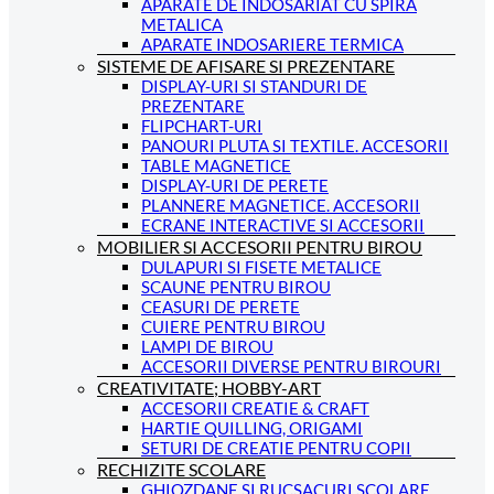
APARATE DE INDOSARIAT CU SPIRA
METALICA
APARATE INDOSARIERE TERMICA
SISTEME DE AFISARE SI PREZENTARE
DISPLAY-URI SI STANDURI DE
PREZENTARE
FLIPCHART-URI
PANOURI PLUTA SI TEXTILE. ACCESORII
TABLE MAGNETICE
DISPLAY-URI DE PERETE
PLANNERE MAGNETICE. ACCESORII
ECRANE INTERACTIVE SI ACCESORII
MOBILIER SI ACCESORII PENTRU BIROU
DULAPURI SI FISETE METALICE
SCAUNE PENTRU BIROU
CEASURI DE PERETE
CUIERE PENTRU BIROU
LAMPI DE BIROU
ACCESORII DIVERSE PENTRU BIROURI
CREATIVITATE; HOBBY-ART
ACCESORII CREATIE & CRAFT
HARTIE QUILLING, ORIGAMI
SETURI DE CREATIE PENTRU COPII
RECHIZITE SCOLARE
GHIOZDANE SI RUCSACURI SCOLARE.