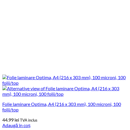
Folie laminare Optima, A4 (216 x 303 mm), 100 microni, 100
folii/top
44.99
lei
TVA inclus
Adaugă în coș