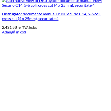
Distrugator documente manual HSM Securio C14, 5-6 coli,
cross cut (4 x 25mm), securitate 4
2,431.88
lei
TVA inclus
Adaugă în coș