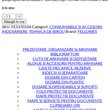
6 în stoc
Cantitate
COPERTI
Adaugă în coș
CARTON
SKU:
FE5370104
Categorii:
CONSUMABILE SI ACCESORII
A4
INDOSARIERE
,
TEHNICA DE BIROU
Brand:
FELLOWES
ALB
100/TOP
FELLOWES
PREZENTARE; ORGANIZARE SI ARHIVARE
BIBLIORAFTURI
CUTII DE ARHIVARE SI DEPOZITARE
ALONJE SI ACCESORII PENTRU ARHIVARE
CAIETE MECANICE. REZERVE
INDECSI SI SEPARATOARE
DOSARE DIN CARTON
DOSARE DIN PLASTIC
DOSARE SUSPENDABILE SI SUPORTI
FOLII PROTECTIE DOCUMENTE
MAPE PROTECTIE DOCUMENTE
MAPE SI SERVIETE PENTRU DOCUMENTE
CLIPBOARD-URI
MAPE SI SUPORTI CARTI DE VIZITA