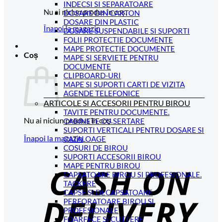
INDECSI SI SEPARATOARE
Nu ai niciun produs în coș.
DOSARE DIN CARTON
DOSARE DIN PLASTIC
Înapoi la magazin
DOSARE SUSPENDABILE SI SUPORTI
FOLII PROTECTIE DOCUMENTE
MAPE PROTECTIE DOCUMENTE
Coș
MAPE SI SERVIETE PENTRU
DOCUMENTE
CLIPBOARD-URI
MAPE SI SUPORTI CARTI DE VIZITA
AGENDE TELEFONICE
ARTICOLE SI ACCESORII PENTRU BIROU
TAVITE PENTRU DOCUMENTE.
Nu ai niciun produs în coș.
CABINETE CU SERTARE
SUPORTI VERTICALI PENTRU DOSARE SI
Înapoi la magazin
CATALOAGE
COSURI DE BIROU
C
SUPORTI ACCESORII BIROU
MAPE PENTRU BIROU
D
CAPSATOARE BIROU SI PROFESIONALE.
TACKERE
CAPSE SI DECAPSATOARE
PERFORATOARE BIROU SI
PROFESIONALE
FOARFECE SI CUTTERE