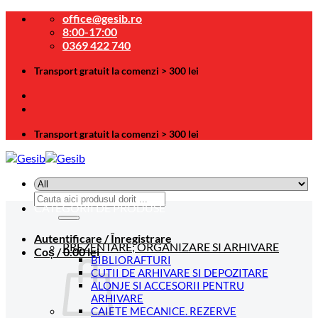
Skip
office@gesib.ro
to
8:00-17:00
content
0369 422 740
Transport gratuit la comenzi > 300 lei
Transport gratuit la comenzi > 300 lei
Caută
CATEGORII DE PRODUSE
după:
Autentificare / Înregistrare
PREZENTARE; ORGANIZARE SI ARHIVARE
Coș /
0.00
lei
BIBLIORAFTURI
CUTII DE ARHIVARE SI DEPOZITARE
ALONJE SI ACCESORII PENTRU
ARHIVARE
CAIETE MECANICE. REZERVE