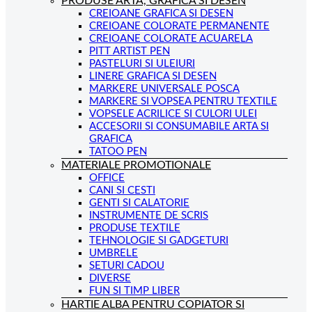
PRODUSE ARTA, GRAFICA SI DESEN
CREIOANE GRAFICA SI DESEN
CREIOANE COLORATE PERMANENTE
CREIOANE COLORATE ACUARELA
PITT ARTIST PEN
PASTELURI SI ULEIURI
LINERE GRAFICA SI DESEN
MARKERE UNIVERSALE POSCA
MARKERE SI VOPSEA PENTRU TEXTILE
VOPSELE ACRILICE SI CULORI ULEI
ACCESORII SI CONSUMABILE ARTA SI
GRAFICA
TATOO PEN
MATERIALE PROMOTIONALE
OFFICE
CANI SI CESTI
GENTI SI CALATORIE
INSTRUMENTE DE SCRIS
PRODUSE TEXTILE
TEHNOLOGIE SI GADGETURI
UMBRELE
SETURI CADOU
DIVERSE
FUN SI TIMP LIBER
HARTIE ALBA PENTRU COPIATOR SI