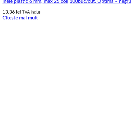
Inele plastic 6 mm, max 25 coli,100buc/cut, Optima – negru
13.36
lei
TVA inclus
Citește mai mult