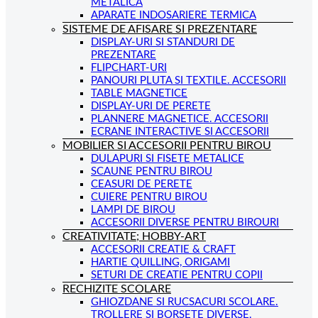
METALICA
APARATE INDOSARIERE TERMICA
SISTEME DE AFISARE SI PREZENTARE
DISPLAY-URI SI STANDURI DE
PREZENTARE
FLIPCHART-URI
PANOURI PLUTA SI TEXTILE. ACCESORII
TABLE MAGNETICE
DISPLAY-URI DE PERETE
PLANNERE MAGNETICE. ACCESORII
ECRANE INTERACTIVE SI ACCESORII
MOBILIER SI ACCESORII PENTRU BIROU
DULAPURI SI FISETE METALICE
SCAUNE PENTRU BIROU
CEASURI DE PERETE
CUIERE PENTRU BIROU
LAMPI DE BIROU
ACCESORII DIVERSE PENTRU BIROURI
CREATIVITATE; HOBBY-ART
ACCESORII CREATIE & CRAFT
HARTIE QUILLING, ORIGAMI
SETURI DE CREATIE PENTRU COPII
RECHIZITE SCOLARE
GHIOZDANE SI RUCSACURI SCOLARE.
TROLLERE SI BORSETE DIVERSE.