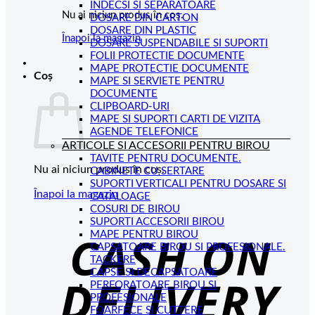
INDECSI SI SEPARATOARE
Nu ai niciun produs în coș.
DOSARE DIN CARTON
DOSARE DIN PLASTIC
Înapoi la magazin
DOSARE SUSPENDABILE SI SUPORTI
FOLII PROTECTIE DOCUMENTE
MAPE PROTECTIE DOCUMENTE
Coș
MAPE SI SERVIETE PENTRU
DOCUMENTE
CLIPBOARD-URI
MAPE SI SUPORTI CARTI DE VIZITA
AGENDE TELEFONICE
ARTICOLE SI ACCESORII PENTRU BIROU
TAVITE PENTRU DOCUMENTE.
Nu ai niciun produs în coș.
CABINETE CU SERTARE
SUPORTI VERTICALI PENTRU DOSARE SI
Înapoi la magazin
CATALOAGE
COSURI DE BIROU
C
SUPORTI ACCESORII BIROU
MAPE PENTRU BIROU
D
CAPSATOARE BIROU SI PROFESIONALE.
TACKERE
CAPSE SI DECAPSATOARE
PERFORATOARE BIROU SI
PROFESIONALE
FOARFECE SI CUTTERE