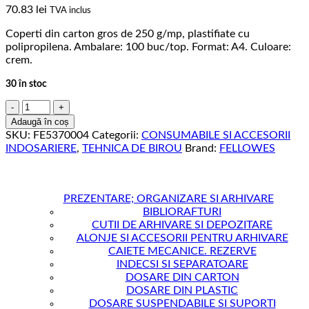
70.83
lei
TVA inclus
Coperti din carton gros de 250 g/mp, plastifiate cu
polipropilena. Ambalare: 100 buc/top. Format: A4. Culoare:
crem.
30 în stoc
Cantitate
COPERTI
Adaugă în coș
CARTON
SKU:
FE5370004
Categorii:
CONSUMABILE SI ACCESORII
A4
INDOSARIERE
,
TEHNICA DE BIROU
Brand:
FELLOWES
CREM
100/TOP
FELLOWES
PREZENTARE; ORGANIZARE SI ARHIVARE
BIBLIORAFTURI
CUTII DE ARHIVARE SI DEPOZITARE
ALONJE SI ACCESORII PENTRU ARHIVARE
CAIETE MECANICE. REZERVE
INDECSI SI SEPARATOARE
DOSARE DIN CARTON
DOSARE DIN PLASTIC
DOSARE SUSPENDABILE SI SUPORTI