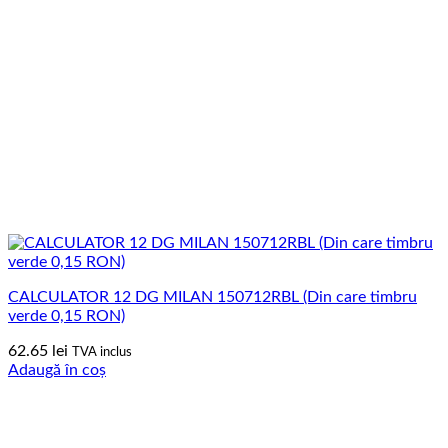
CALCULATOR 12 DG MILAN 150712RBL (Din care timbru
verde 0,15 RON)
62.65
lei
TVA inclus
Adaugă în coș