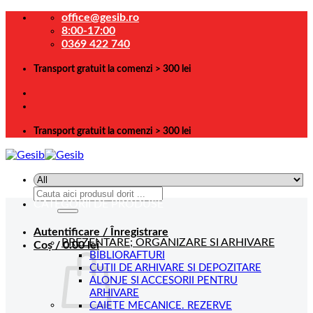
Skip
office@gesib.ro
to
8:00-17:00
content
0369 422 740
Transport gratuit la comenzi > 300 lei
Transport gratuit la comenzi > 300 lei
Caută
CATEGORII DE PRODUSE
după:
Autentificare / Înregistrare
PREZENTARE; ORGANIZARE SI ARHIVARE
Coș /
0.00
lei
BIBLIORAFTURI
CUTII DE ARHIVARE SI DEPOZITARE
ALONJE SI ACCESORII PENTRU
ARHIVARE
CAIETE MECANICE. REZERVE