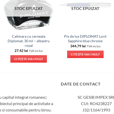
STOC EPUIZAT
STOC EPUIZAT
Calimara cu cerneala
Pix de lux DIPLOMAT Lord
Diplomat, 30 ml – albastru
Sapphire blue chrome
royal
344.79
lei
TVA inclus
27.42
lei
TVA inclus
CITEȘTE MAI MULT
CITEȘTE MAI MULT
DATE DE CONTACT
 capital integral romanesc;
SC GESIB IMPEX SR
iectul principal de activitate a
CUI: RO4238227
ie si consumabile pentru birou.
J32/1164/1993