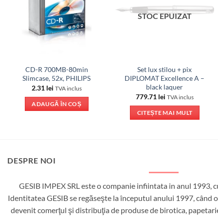
STOC EPUIZAT
CD-R 700MB-80min
Set lux stilou + pix
Slimcase, 52x, PHILIPS
DIPLOMAT Excellence A –
black laquer
2.31
lei
TVA inclus
779.71
lei
TVA inclus
ADAUGĂ ÎN COȘ
CITEȘTE MAI MULT
DESPRE NOI
GESIB IMPEX SRL este o companie infiintata in anul 1993, cu
Identitatea GESIB se regăseşte la începutul anului 1997, când ob
devenit comerţul şi distribuţia de produse de birotica, papetar