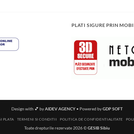
PLATI SIGURE PRIN MOBI
Design with 💕 by
AIDEV AGENCY
•
Powered by
GDP SOFT
I PLATA
TERMENI SI CONDITII
POLITICA DE CONFIDENTIALITATE
POL
Toate drepturile rezervate 2026 ©
GESIB Sibiu