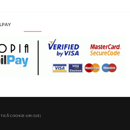
LPAY
ITICĂ COOKIE-URI (UE)