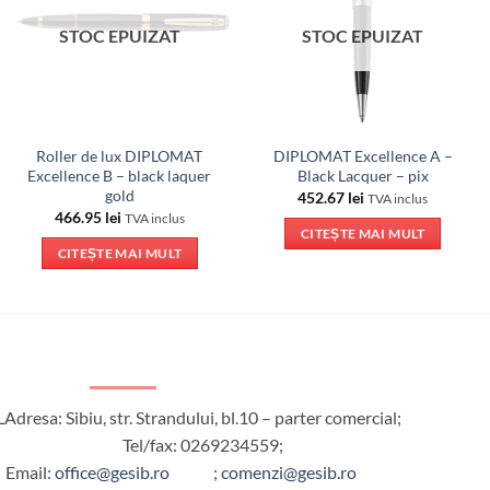
STOC EPUIZAT
STOC EPUIZAT
Roller de lux DIPLOMAT
DIPLOMAT Excellence A –
Excellence B – black laquer
Black Lacquer – pix
gold
452.67
lei
TVA inclus
466.95
lei
TVA inclus
CITEȘTE MAI MULT
CITEȘTE MAI MULT
L
Adresa: Sibiu, str. Strandului, bl.10 – parter comercial;
Tel/fax: 0269234559;
Email:
office@gesib.ro
;
comenzi@gesib.ro