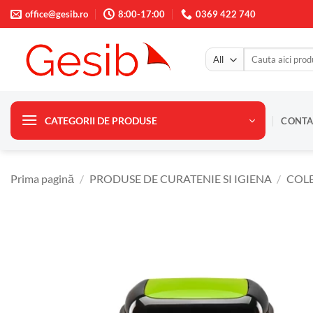
Skip
office@gesib.ro
8:00-17:00
0369 422 740
to
content
Caută
după:
CATEGORII DE PRODUSE
CONTA
Prima pagină
/
PRODUSE DE CURATENIE SI IGIENA
/
COLE