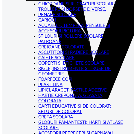
GHIOZDANE SI RUCSACURI SCOLARE.
TROLLERE SI BORSETE DIVERSE.
PENARE SCOLARE
CARIOCI
ACUARELE, TEMPERA, PENSULE SI
ACCESORII PICTURA.
STILOURI SI ROLLERE SCOLARE.
PATROANE
CREIOANE COLORATE
ASCUTITORI SI RADIERE SCOLARE
CAIETE SCOLARE
COPERTI SI ETICHETE SCOLARE
RIGLE, INSTRUMENTE SI TRUSE DE
GEOMETRIE
FOARFECE COPII
PLASTILINA
LIPICI, ARACET, PASTILE ADEZIVE
HARTIE CREPONATA, GLASATA,
COLORATA
CARTI EDUCATIVE SI DE COLORAT;
SETURI DE COLORAT
CRETA SCOLARA
GLOBURI PAMANTESTI; HARTI SI ATLASE
SCOLARE.
ACCSEORII PETRECERI SI CARNAVAL