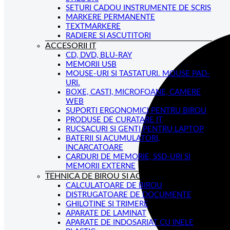
SETURI CADOU INSTRUMENTE DE SCRIS
MARKERE PERMANENTE
TEXTMARKERE
RADIERE SI ASCUTITORI
ACCESORII IT
CD, DVD, BLU-RAY
MEMORII USB
MOUSE-URI SI TASTATURI. MOUSE PAD-
URI.
BOXE, CASTI, MICROFOANE, CAMERE
WEB
SUPORTI ERGONOMICI PENTRU BIROU
PRODUSE DE CURATARE IT
RUCSACURI SI GENTI PENTRU LAPTOP
BATERII SI ACUMULATORI,
INCARCATOARE
CARDURI DE MEMORIE, SSD-URI SI
MEMORII EXTERNE
TEHNICA DE BIROU SI ACCESORII
CALCULATOARE DE BIROU
DISTRUGATOARE DE DOCUMENTE
GHILOTINE SI TRIMERE
APARATE DE LAMINAT
APARATE DE INDOSARIAT CU INELE