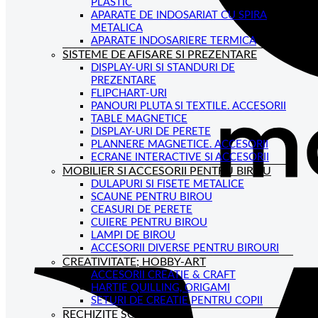
PLASTIC
APARATE DE INDOSARIAT CU SPIRA
METALICA
APARATE INDOSARIERE TERMICA
SISTEME DE AFISARE SI PREZENTARE
DISPLAY-URI SI STANDURI DE
PREZENTARE
FLIPCHART-URI
PANOURI PLUTA SI TEXTILE. ACCESORII
TABLE MAGNETICE
DISPLAY-URI DE PERETE
PLANNERE MAGNETICE. ACCESORII
ECRANE INTERACTIVE SI ACCESORII
MOBILIER SI ACCESORII PENTRU BIROU
DULAPURI SI FISETE METALICE
SCAUNE PENTRU BIROU
CEASURI DE PERETE
CUIERE PENTRU BIROU
LAMPI DE BIROU
ACCESORII DIVERSE PENTRU BIROURI
CREATIVITATE; HOBBY-ART
ACCESORII CREATIE & CRAFT
HARTIE QUILLING, ORIGAMI
SETURI DE CREATIE PENTRU COPII
RECHIZITE SCOLARE