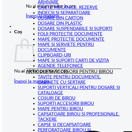
ARHIVARE
Nu ai niciun produs în coș.
CAIETE MECANICE. REZERVE
INDECSI SI SEPARATOARE
Înapoi la magazin
DOSARE DIN CARTON
DOSARE DIN PLASTIC
DOSARE SUSPENDABILE SI SUPORTI
Coș
FOLII PROTECTIE DOCUMENTE
MAPE PROTECTIE DOCUMENTE
MAPE SI SERVIETE PENTRU
DOCUMENTE
CLIPBOARD-URI
MAPE SI SUPORTI CARTI DE VIZITA
AGENDE TELEFONICE
Nu ai niciun produs în coș.
ARTICOLE SI ACCESORII PENTRU BIROU
TAVITE PENTRU DOCUMENTE.
Înapoi la magazin
CABINETE CU SERTARE
SUPORTI VERTICALI PENTRU DOSARE SI
CATALOAGE
COSURI DE BIROU
SUPORTI ACCESORII BIROU
MAPE PENTRU BIROU
CAPSATOARE BIROU SI PROFESIONALE.
TACKERE
CAPSE SI DECAPSATOARE
PERFORATOARE BIROU SI