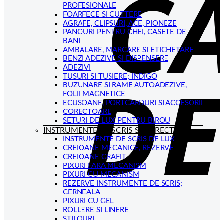
PROFESIONALE
FOARFECE SI CUTTERE
AGRAFE, CLIPSURI, ACE, PIONEZE
PANOURI PENTRU CHEI, CASETE DE
BANI
AMBALARE, MARCARE SI ETICHETARE
BENZI ADEZIVE SI DISPENSERE
ADEZIVI
TUSURI SI TUSIERE; INDIGO
BUZUNARE SI RAME AUTOADEZIVE,
FOLII MAGNETICE
ECUSOANE, PORTCARDURI SI ACCESORII
CORECTOARE
SETURI DE LUX PENTRU BIROU
INSTRUMENTE DE SCRIS SI CORECTAT
INSTRUMENTE DE SCRIS DE LUX
CREIOANE MECANICE, REZERVE
CREIOANE GRAFIT
PIXURI FARA MECANISM
PIXURI CU MECANISM
REZERVE INSTRUMENTE DE SCRIS;
CERNEALA
PIXURI CU GEL
ROLLERE SI LINERE
STILOURI