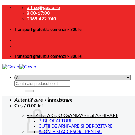
Skip
office@gesib.ro
to
8:00-17:00
content
0369 422 740
Transport gratuit la comenzi > 300 lei
Transport gratuit la comenzi > 300 lei
Caută
după:
CATEGORII DE PRODUSE
Autentificare / Înregistrare
Coș /
0.00
lei
PREZENTARE; ORGANIZARE SI ARHIVARE
BIBLIORAFTURI
CUTII DE ARHIVARE SI DEPOZITARE
ALONJE SI ACCESORII PENTRU