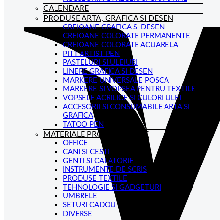
CALENDARE
PRODUSE ARTA, GRAFICA SI DESEN
CREIOANE GRAFICA SI DESEN
CREIOANE COLORATE PERMANENTE
CREIOANE COLORATE ACUARELA
PITT ARTIST PEN
PASTELURI SI ULEIURI
LINERE GRAFICA SI DESEN
MARKERE UNIVERSALE POSCA
MARKERE SI VOPSEA PENTRU TEXTILE
VOPSELE ACRILICE SI CULORI ULEI
ACCESORII SI CONSUMABILE ARTA SI
GRAFICA
TATOO PEN
MATERIALE PROMOTIONALE
OFFICE
CANI SI CESTI
GENTI SI CALATORIE
INSTRUMENTE DE SCRIS
PRODUSE TEXTILE
TEHNOLOGIE SI GADGETURI
UMBRELE
SETURI CADOU
DIVERSE