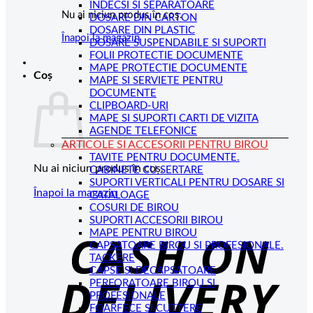
INDECSI SI SEPARATOARE
Nu ai niciun produs în coș.
DOSARE DIN CARTON
DOSARE DIN PLASTIC
Înapoi la magazin
DOSARE SUSPENDABILE SI SUPORTI
FOLII PROTECTIE DOCUMENTE
MAPE PROTECTIE DOCUMENTE
Coș
MAPE SI SERVIETE PENTRU
DOCUMENTE
CLIPBOARD-URI
MAPE SI SUPORTI CARTI DE VIZITA
AGENDE TELEFONICE
ARTICOLE SI ACCESORII PENTRU BIROU
TAVITE PENTRU DOCUMENTE.
Nu ai niciun produs în coș.
CABINETE CU SERTARE
SUPORTI VERTICALI PENTRU DOSARE SI
Înapoi la magazin
CATALOAGE
COSURI DE BIROU
C
SUPORTI ACCESORII BIROU
MAPE PENTRU BIROU
D
CAPSATOARE BIROU SI PROFESIONALE.
TACKERE
CAPSE SI DECAPSATOARE
PERFORATOARE BIROU SI
PROFESIONALE
FOARFECE SI CUTTERE