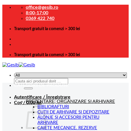
Skip
office@gesib.ro
to
8:00-17:00
content
0369 422 740
Transport gratuit la comenzi > 300 lei
Transport gratuit la comenzi > 300 lei
Caută
CATEGORII DE PRODUSE
după:
Autentificare / Înregistrare
PREZENTARE; ORGANIZARE SI ARHIVARE
Coș /
0.00
lei
BIBLIORAFTURI
CUTII DE ARHIVARE SI DEPOZITARE
ALONJE SI ACCESORII PENTRU
ARHIVARE
CAIETE MECANICE. REZERVE