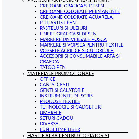
PRODUSE ARTA, GRAFICA SI DESEN
CREIOANE GRAFICA SI DESEN
CREIOANE COLORATE PERMANENTE
CREIOANE COLORATE ACUARELA
PITT ARTIST PEN
PASTELURI SI ULEIURI
LINERE GRAFICA SI DESEN
MARKERE UNIVERSALE POSCA
MARKERE SI VOPSEA PENTRU TEXTILE
VOPSELE ACRILICE SI CULORI ULEI
ACCESORII SI CONSUMABILE ARTA SI
GRAFICA
TATOO PEN
MATERIALE PROMOTIONALE
OFFICE
CANI SI CESTI
GENTI SI CALATORIE
INSTRUMENTE DE SCRIS
PRODUSE TEXTILE
TEHNOLOGIE SI GADGETURI
UMBRELE
SETURI CADOU
DIVERSE
FUN SI TIMP LIBER
HARTIE ALBA PENTRU COPIATOR SI