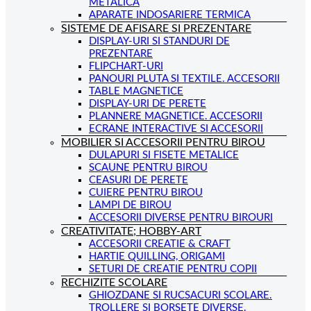
METALICA
APARATE INDOSARIERE TERMICA
SISTEME DE AFISARE SI PREZENTARE
DISPLAY-URI SI STANDURI DE
PREZENTARE
FLIPCHART-URI
PANOURI PLUTA SI TEXTILE. ACCESORII
TABLE MAGNETICE
DISPLAY-URI DE PERETE
PLANNERE MAGNETICE. ACCESORII
ECRANE INTERACTIVE SI ACCESORII
MOBILIER SI ACCESORII PENTRU BIROU
DULAPURI SI FISETE METALICE
SCAUNE PENTRU BIROU
CEASURI DE PERETE
CUIERE PENTRU BIROU
LAMPI DE BIROU
ACCESORII DIVERSE PENTRU BIROURI
CREATIVITATE; HOBBY-ART
ACCESORII CREATIE & CRAFT
HARTIE QUILLING, ORIGAMI
SETURI DE CREATIE PENTRU COPII
RECHIZITE SCOLARE
GHIOZDANE SI RUCSACURI SCOLARE.
TROLLERE SI BORSETE DIVERSE.