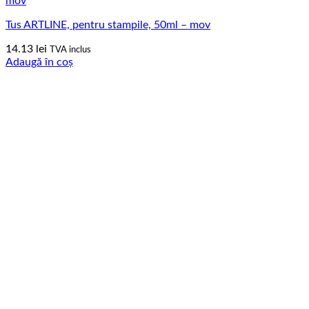
Tus ARTLINE, pentru stampile, 50ml – mov
14.13
lei
TVA inclus
Adaugă în coș