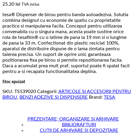
25.20
lei
TVA inclus
tesa® Dispenser de birou pentru banda autoadeziva. Solutia
combina designul cu economie de spatiu cu proprietatile
practice si manipularea facila. Conceput pentru utilizarea
convenabila cu o singura mana, acesta poate sustine orice
rola de tesafilm® cu o latime de pana la 19 mm si o lungime
de pana la 33 m. Confectionat din plastic reciclat 100%,
aparatul de distribuire dispune de o lama zimtata pentru
taierea precisa. Un suport de oprire unic garanteaza
pozitionarea fixa pe birou si permite repozitionarea facila.
Daca a acumulat prea mult praf, suportul poate fi spalat facil
pentru a-si recapata functionalitatea deplina.
Stoc epuizat
SKU:
TS539020
Categorii:
ARTICOLE SI ACCESORII PENTRU
BIROU
,
BENZI ADEZIVE SI DISPENSERE
Brand:
TESA
PREZENTARE; ORGANIZARE SI ARHIVARE
BIBLIORAFTURI
CUTII DE ARHIVARE SI DEPOZITARE