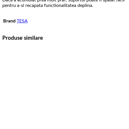
Daca a acumulat prea mult praf, suportul poate fi spalat facil
pentru a-si recapata functionalitatea deplina.
Brand
TESA
Produse similare