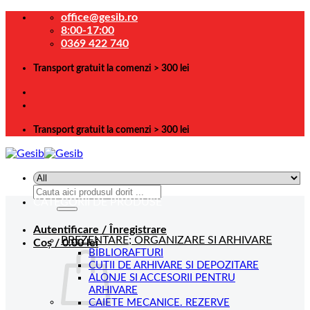
Skip
office@gesib.ro
to
8:00-17:00
content
0369 422 740
Transport gratuit la comenzi > 300 lei
Transport gratuit la comenzi > 300 lei
Caută
CATEGORII DE PRODUSE
după:
Autentificare / Înregistrare
PREZENTARE; ORGANIZARE SI ARHIVARE
Coș /
0.00
lei
BIBLIORAFTURI
CUTII DE ARHIVARE SI DEPOZITARE
ALONJE SI ACCESORII PENTRU
ARHIVARE
CAIETE MECANICE. REZERVE