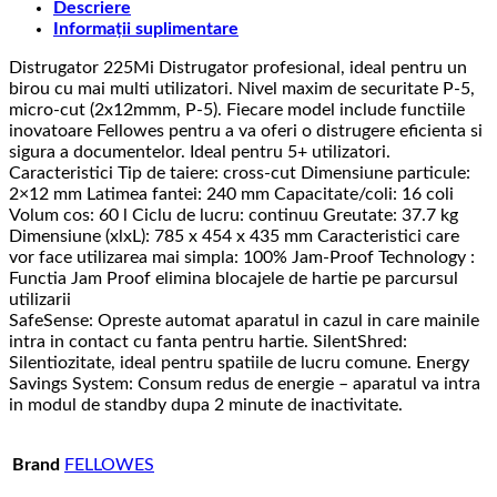
Descriere
Informații suplimentare
Distrugator 225Mi Distrugator profesional, ideal pentru un
birou cu mai multi utilizatori. Nivel maxim de securitate P-5,
micro-cut (2x12mmm, P-5). Fiecare model include functiile
inovatoare Fellowes pentru a va oferi o distrugere eficienta si
sigura a documentelor. Ideal pentru 5+ utilizatori.
Caracteristici Tip de taiere: cross-cut Dimensiune particule:
2×12 mm Latimea fantei: 240 mm Capacitate/coli: 16 coli
Volum cos: 60 l Ciclu de lucru: continuu Greutate: 37.7 kg
Dimensiune (xlxL): 785 x 454 x 435 mm Caracteristici care
vor face utilizarea mai simpla: 100% Jam-Proof Technology :
Functia Jam Proof elimina blocajele de hartie pe parcursul
utilizarii
SafeSense: Opreste automat aparatul in cazul in care mainile
intra in contact cu fanta pentru hartie. SilentShred:
Silentiozitate, ideal pentru spatiile de lucru comune. Energy
Savings System: Consum redus de energie – aparatul va intra
in modul de standby dupa 2 minute de inactivitate.
Brand
FELLOWES