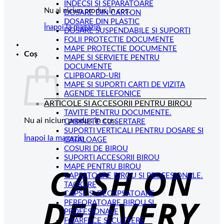
INDECSI SI SEPARATOARE
Nu ai niciun produs în coș.
DOSARE DIN CARTON
DOSARE DIN PLASTIC
Înapoi la magazin
DOSARE SUSPENDABILE SI SUPORTI
FOLII PROTECTIE DOCUMENTE
MAPE PROTECTIE DOCUMENTE
Coș
MAPE SI SERVIETE PENTRU
DOCUMENTE
CLIPBOARD-URI
MAPE SI SUPORTI CARTI DE VIZITA
AGENDE TELEFONICE
ARTICOLE SI ACCESORII PENTRU BIROU
TAVITE PENTRU DOCUMENTE.
Nu ai niciun produs în coș.
CABINETE CU SERTARE
SUPORTI VERTICALI PENTRU DOSARE SI
Înapoi la magazin
CATALOAGE
COSURI DE BIROU
C
SUPORTI ACCESORII BIROU
MAPE PENTRU BIROU
D
CAPSATOARE BIROU SI PROFESIONALE.
TACKERE
CAPSE SI DECAPSATOARE
PERFORATOARE BIROU SI
PROFESIONALE
FOARFECE SI CUTTERE