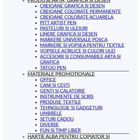
PRODUSE ARTA, GRAFICA SI DESEN
CREIOANE GRAFICA SI DESEN
CREIOANE COLORATE PERMANENTE
CREIOANE COLORATE ACUARELA
PITT ARTIST PEN
PASTELURI SI ULEIURI
LINERE GRAFICA SI DESEN
MARKERE UNIVERSALE POSCA
MARKERE SI VOPSEA PENTRU TEXTILE
VOPSELE ACRILICE SI CULORI ULEI
ACCESORII SI CONSUMABILE ARTA SI
GRAFICA
TATOO PEN
MATERIALE PROMOTIONALE
OFFICE
CANI SI CESTI
GENTI SI CALATORIE
INSTRUMENTE DE SCRIS
PRODUSE TEXTILE
TEHNOLOGIE SI GADGETURI
UMBRELE
SETURI CADOU
DIVERSE
FUN SI TIMP LIBER
HARTIE ALBA PENTRU COPIATOR SI