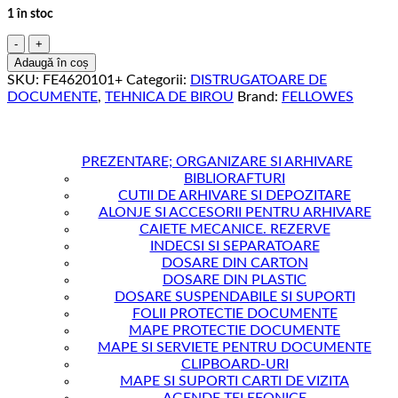
1 în stoc
Cantitate
DISTRUGATOR
Adaugă în coș
DOCUMENTE
SKU:
FE4620101+
Categorii:
DISTRUGATOARE DE
225MI
DOCUMENTE
,
TEHNICA DE BIROU
Brand:
FELLOWES
MICROSHRED
FELLOWES
PREZENTARE; ORGANIZARE SI ARHIVARE
BIBLIORAFTURI
CUTII DE ARHIVARE SI DEPOZITARE
ALONJE SI ACCESORII PENTRU ARHIVARE
CAIETE MECANICE. REZERVE
INDECSI SI SEPARATOARE
DOSARE DIN CARTON
DOSARE DIN PLASTIC
DOSARE SUSPENDABILE SI SUPORTI
FOLII PROTECTIE DOCUMENTE
MAPE PROTECTIE DOCUMENTE
MAPE SI SERVIETE PENTRU DOCUMENTE
CLIPBOARD-URI
MAPE SI SUPORTI CARTI DE VIZITA