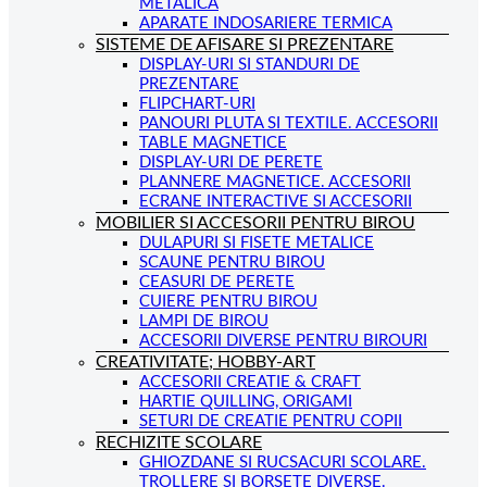
METALICA
APARATE INDOSARIERE TERMICA
SISTEME DE AFISARE SI PREZENTARE
DISPLAY-URI SI STANDURI DE
PREZENTARE
FLIPCHART-URI
PANOURI PLUTA SI TEXTILE. ACCESORII
TABLE MAGNETICE
DISPLAY-URI DE PERETE
PLANNERE MAGNETICE. ACCESORII
ECRANE INTERACTIVE SI ACCESORII
MOBILIER SI ACCESORII PENTRU BIROU
DULAPURI SI FISETE METALICE
SCAUNE PENTRU BIROU
CEASURI DE PERETE
CUIERE PENTRU BIROU
LAMPI DE BIROU
ACCESORII DIVERSE PENTRU BIROURI
CREATIVITATE; HOBBY-ART
ACCESORII CREATIE & CRAFT
HARTIE QUILLING, ORIGAMI
SETURI DE CREATIE PENTRU COPII
RECHIZITE SCOLARE
GHIOZDANE SI RUCSACURI SCOLARE.
TROLLERE SI BORSETE DIVERSE.