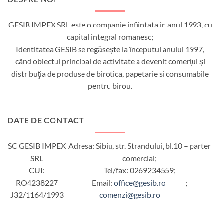
GESIB IMPEX SRL este o companie infiintata in anul 1993, cu
capital integral romanesc;
Identitatea GESIB se regăseşte la începutul anului 1997,
când obiectul principal de activitate a devenit comerţul şi
distribuţia de produse de birotica, papetarie si consumabile
pentru birou.
DATE DE CONTACT
SC GESIB IMPEX
Adresa: Sibiu, str. Strandului, bl.10 – parter
SRL
comercial;
CUI:
Tel/fax: 0269234559;
RO4238227
Email:
office@gesib.ro
;
J32/1164/1993
comenzi@gesib.ro