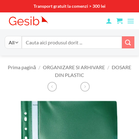
Skip
Transport gratuit la comenzi > 300 lei
to
content
Caută
după:
Prima pagină
/
ORGANIZARE SI ARHIVARE
/
DOSARE
DIN PLASTIC