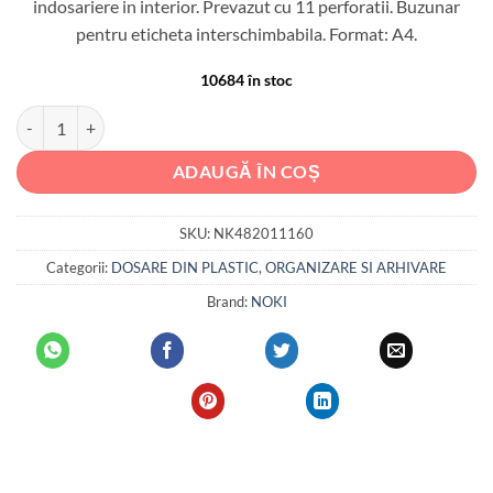
indosariere in interior. Prevazut cu 11 perforatii. Buzunar
pentru eticheta interschimbabila. Format: A4.
10684 în stoc
Cantitate DOSAR PLASTIC CU SINA SI MULTIPERFORATII VERDE N
ADAUGĂ ÎN COȘ
SKU:
NK482011160
Categorii:
DOSARE DIN PLASTIC
,
ORGANIZARE SI ARHIVARE
Brand:
NOKI