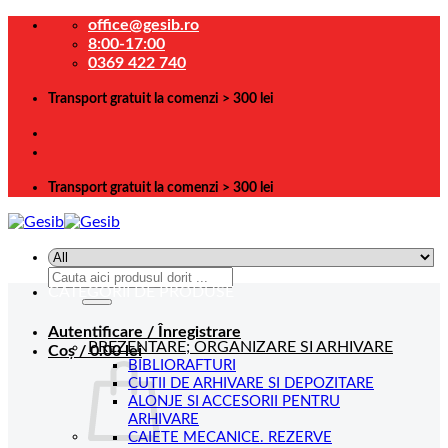
Skip
office@gesib.ro
to
8:00-17:00
content
0369 422 740
Transport gratuit la comenzi > 300 lei
Transport gratuit la comenzi > 300 lei
Caută
CATEGORII DE PRODUSE
după:
Autentificare / Înregistrare
PREZENTARE; ORGANIZARE SI ARHIVARE
Coș /
0.00
lei
BIBLIORAFTURI
CUTII DE ARHIVARE SI DEPOZITARE
ALONJE SI ACCESORII PENTRU
ARHIVARE
CAIETE MECANICE. REZERVE