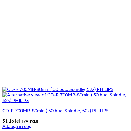
CD-R 700MB-80min ( 50 buc. Spindle, 52x) PHILIPS
51.16
lei
TVA inclus
Adaugă în coș