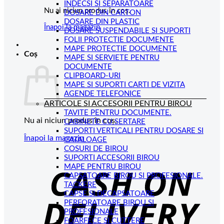
INDECSI SI SEPARATOARE
Nu ai niciun produs în coș.
DOSARE DIN CARTON
DOSARE DIN PLASTIC
Înapoi la magazin
DOSARE SUSPENDABILE SI SUPORTI
FOLII PROTECTIE DOCUMENTE
MAPE PROTECTIE DOCUMENTE
Coș
MAPE SI SERVIETE PENTRU
DOCUMENTE
CLIPBOARD-URI
MAPE SI SUPORTI CARTI DE VIZITA
AGENDE TELEFONICE
ARTICOLE SI ACCESORII PENTRU BIROU
TAVITE PENTRU DOCUMENTE.
Nu ai niciun produs în coș.
CABINETE CU SERTARE
SUPORTI VERTICALI PENTRU DOSARE SI
Înapoi la magazin
CATALOAGE
COSURI DE BIROU
C
SUPORTI ACCESORII BIROU
MAPE PENTRU BIROU
D
CAPSATOARE BIROU SI PROFESIONALE.
TACKERE
CAPSE SI DECAPSATOARE
PERFORATOARE BIROU SI
PROFESIONALE
FOARFECE SI CUTTERE