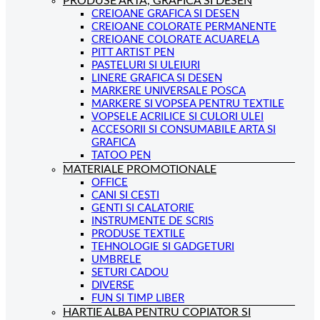
PRODUSE ARTA, GRAFICA SI DESEN
CREIOANE GRAFICA SI DESEN
CREIOANE COLORATE PERMANENTE
CREIOANE COLORATE ACUARELA
PITT ARTIST PEN
PASTELURI SI ULEIURI
LINERE GRAFICA SI DESEN
MARKERE UNIVERSALE POSCA
MARKERE SI VOPSEA PENTRU TEXTILE
VOPSELE ACRILICE SI CULORI ULEI
ACCESORII SI CONSUMABILE ARTA SI
GRAFICA
TATOO PEN
MATERIALE PROMOTIONALE
OFFICE
CANI SI CESTI
GENTI SI CALATORIE
INSTRUMENTE DE SCRIS
PRODUSE TEXTILE
TEHNOLOGIE SI GADGETURI
UMBRELE
SETURI CADOU
DIVERSE
FUN SI TIMP LIBER
HARTIE ALBA PENTRU COPIATOR SI