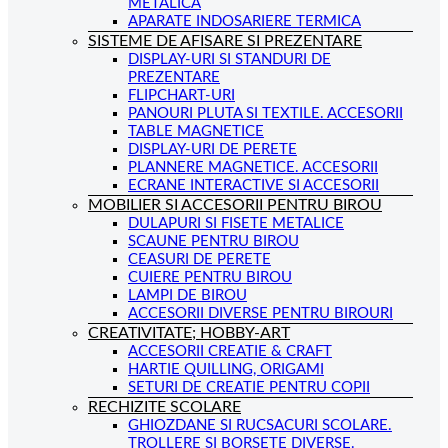
METALICA
APARATE INDOSARIERE TERMICA
SISTEME DE AFISARE SI PREZENTARE
DISPLAY-URI SI STANDURI DE
PREZENTARE
FLIPCHART-URI
PANOURI PLUTA SI TEXTILE. ACCESORII
TABLE MAGNETICE
DISPLAY-URI DE PERETE
PLANNERE MAGNETICE. ACCESORII
ECRANE INTERACTIVE SI ACCESORII
MOBILIER SI ACCESORII PENTRU BIROU
DULAPURI SI FISETE METALICE
SCAUNE PENTRU BIROU
CEASURI DE PERETE
CUIERE PENTRU BIROU
LAMPI DE BIROU
ACCESORII DIVERSE PENTRU BIROURI
CREATIVITATE; HOBBY-ART
ACCESORII CREATIE & CRAFT
HARTIE QUILLING, ORIGAMI
SETURI DE CREATIE PENTRU COPII
RECHIZITE SCOLARE
GHIOZDANE SI RUCSACURI SCOLARE.
TROLLERE SI BORSETE DIVERSE.