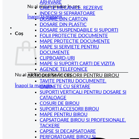
ARHIVARE
Nu ai niciun produs în coș.
CAIETE MECANICE. REZERVE
INDECSI SI SEPARATOARE
Înapoi la magazin
DOSARE DIN CARTON
DOSARE DIN PLASTIC
DOSARE SUSPENDABILE SI SUPORTI
Coș
FOLII PROTECTIE DOCUMENTE
MAPE PROTECTIE DOCUMENTE
MAPE SI SERVIETE PENTRU
DOCUMENTE
CLIPBOARD-URI
MAPE SI SUPORTI CARTI DE VIZITA
AGENDE TELEFONICE
Nu ai niciun produs în coș.
ARTICOLE SI ACCESORII PENTRU BIROU
TAVITE PENTRU DOCUMENTE.
Înapoi la magazin
CABINETE CU SERTARE
SUPORTI VERTICALI PENTRU DOSARE SI
CATALOAGE
COSURI DE BIROU
SUPORTI ACCESORII BIROU
MAPE PENTRU BIROU
CAPSATOARE BIROU SI PROFESIONALE.
TACKERE
CAPSE SI DECAPSATOARE
PERFORATOARE BIROU SI