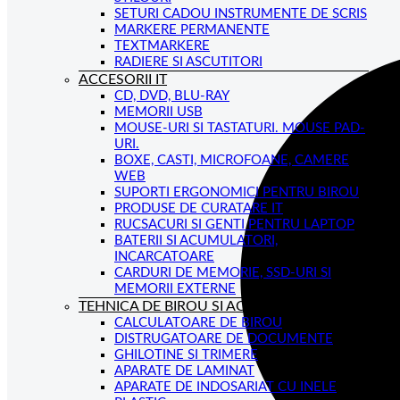
SETURI CADOU INSTRUMENTE DE SCRIS
MARKERE PERMANENTE
TEXTMARKERE
RADIERE SI ASCUTITORI
ACCESORII IT
CD, DVD, BLU-RAY
MEMORII USB
MOUSE-URI SI TASTATURI. MOUSE PAD-
URI.
BOXE, CASTI, MICROFOANE, CAMERE
WEB
SUPORTI ERGONOMICI PENTRU BIROU
PRODUSE DE CURATARE IT
RUCSACURI SI GENTI PENTRU LAPTOP
BATERII SI ACUMULATORI,
INCARCATOARE
CARDURI DE MEMORIE, SSD-URI SI
MEMORII EXTERNE
TEHNICA DE BIROU SI ACCESORII
CALCULATOARE DE BIROU
DISTRUGATOARE DE DOCUMENTE
GHILOTINE SI TRIMERE
APARATE DE LAMINAT
APARATE DE INDOSARIAT CU INELE