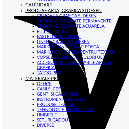
CALENDARE
PRODUSE ARTA, GRAFICA SI DESEN
CREIOANE GRAFICA SI DESEN
CREIOANE COLORATE PERMANENTE
CREIOANE COLORATE ACUARELA
PITT ARTIST PEN
PASTELURI SI ULEIURI
LINERE GRAFICA SI DESEN
MARKERE UNIVERSALE POSCA
MARKERE SI VOPSEA PENTRU TEXTILE
VOPSELE ACRILICE SI CULORI ULEI
ACCESORII SI CONSUMABILE ARTA SI
GRAFICA
TATOO PEN
MATERIALE PROMOTIONALE
OFFICE
CANI SI CESTI
GENTI SI CALATORIE
INSTRUMENTE DE SCRIS
PRODUSE TEXTILE
TEHNOLOGIE SI GADGETURI
UMBRELE
SETURI CADOU
DIVERSE