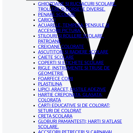
GHIOZDANE SI RUCSACURI SCOLARE.
TROLLERE SI BORSETE DIVERSE.
PENARE SCOLARE
CARIOCI
ACUARELE, TEMPERA, PENSULE SI
ACCESORII PICTURA.
STILOURI SI ROLLERE SCOLARE.
PATROANE
CREIOANE COLORATE
ASCUTITORI SI RADIERE SCOLARE
CAIETE SCOLARE
COPERTI SI ETICHETE SCOLARE
RIGLE, INSTRUMENTE SI TRUSE DE
GEOMETRIE
FOARFECE COPII
PLASTILINA
LIPICI, ARACET, PASTILE ADEZIVE
HARTIE CREPONATA, GLASATA,
COLORATA
CARTI EDUCATIVE SI DE COLORAT;
SETURI DE COLORAT
CRETA SCOLARA
GLOBURI PAMANTESTI; HARTI SI ATLASE
SCOLARE.
ACCSEORII PETRECERI SI CARNAVAL