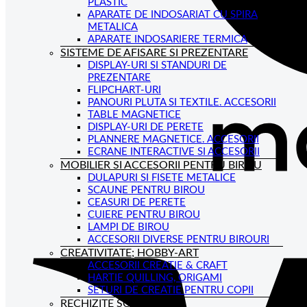
PLASTIC
APARATE DE INDOSARIAT CU SPIRA
METALICA
APARATE INDOSARIERE TERMICA
SISTEME DE AFISARE SI PREZENTARE
DISPLAY-URI SI STANDURI DE
PREZENTARE
FLIPCHART-URI
PANOURI PLUTA SI TEXTILE. ACCESORII
TABLE MAGNETICE
DISPLAY-URI DE PERETE
PLANNERE MAGNETICE. ACCESORII
ECRANE INTERACTIVE SI ACCESORII
MOBILIER SI ACCESORII PENTRU BIROU
DULAPURI SI FISETE METALICE
SCAUNE PENTRU BIROU
CEASURI DE PERETE
CUIERE PENTRU BIROU
LAMPI DE BIROU
ACCESORII DIVERSE PENTRU BIROURI
CREATIVITATE; HOBBY-ART
ACCESORII CREATIE & CRAFT
HARTIE QUILLING, ORIGAMI
SETURI DE CREATIE PENTRU COPII
RECHIZITE SCOLARE