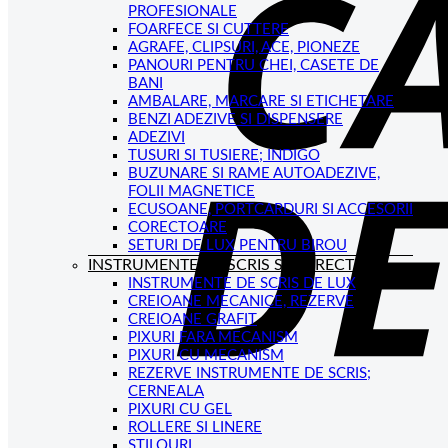
PROFESIONALE
FOARFECE SI CUTTERE
AGRAFE, CLIPSURI, ACE, PIONEZE
PANOURI PENTRU CHEI, CASETE DE
BANI
AMBALARE, MARCARE SI ETICHETARE
BENZI ADEZIVE SI DISPENSERE
ADEZIVI
TUSURI SI TUSIERE; INDIGO
BUZUNARE SI RAME AUTOADEZIVE,
FOLII MAGNETICE
ECUSOANE, PORTCARDURI SI ACCESORII
CORECTOARE
SETURI DE LUX PENTRU BIROU
INSTRUMENTE DE SCRIS SI CORECTAT
INSTRUMENTE DE SCRIS DE LUX
CREIOANE MECANICE, REZERVE
CREIOANE GRAFIT
PIXURI FARA MECANISM
PIXURI CU MECANISM
REZERVE INSTRUMENTE DE SCRIS;
CERNEALA
PIXURI CU GEL
ROLLERE SI LINERE
STILOURI