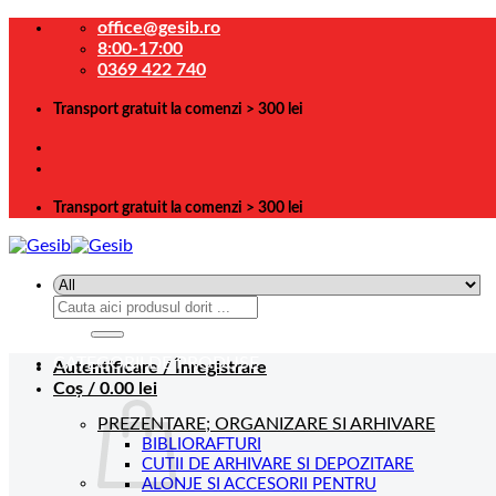
Skip
office@gesib.ro
to
8:00-17:00
content
0369 422 740
Transport gratuit la comenzi > 300 lei
Transport gratuit la comenzi > 300 lei
Caută
după:
CATEGORII DE PRODUSE
Autentificare / Înregistrare
Coș /
0.00
lei
PREZENTARE; ORGANIZARE SI ARHIVARE
BIBLIORAFTURI
CUTII DE ARHIVARE SI DEPOZITARE
ALONJE SI ACCESORII PENTRU