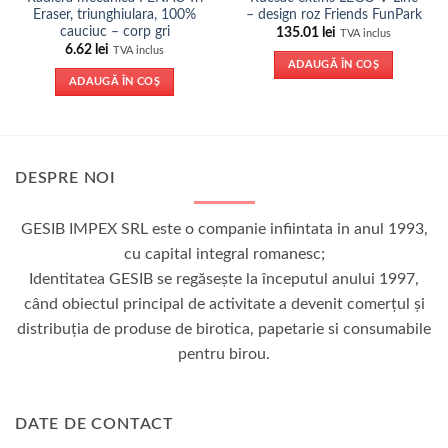
Eraser, triunghiulara, 100%
– design roz Friends FunPark
cauciuc – corp gri
135.01
lei
TVA inclus
6.62
lei
TVA inclus
ADAUGĂ ÎN COȘ
ADAUGĂ ÎN COȘ
DESPRE NOI
GESIB IMPEX SRL este o companie infiintata in anul 1993,
cu capital integral romanesc;
Identitatea GESIB se regăseşte la începutul anului 1997,
când obiectul principal de activitate a devenit comerţul şi
distribuţia de produse de birotica, papetarie si consumabile
pentru birou.
DATE DE CONTACT