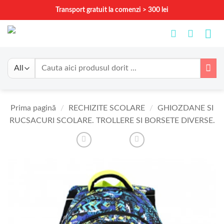
Skip
Transport gratuit la comenzi > 300 lei
to
content
Caută
după:
Prima pagină
/
RECHIZITE SCOLARE
/
GHIOZDANE SI
RUCSACURI SCOLARE. TROLLERE SI BORSETE DIVERSE.