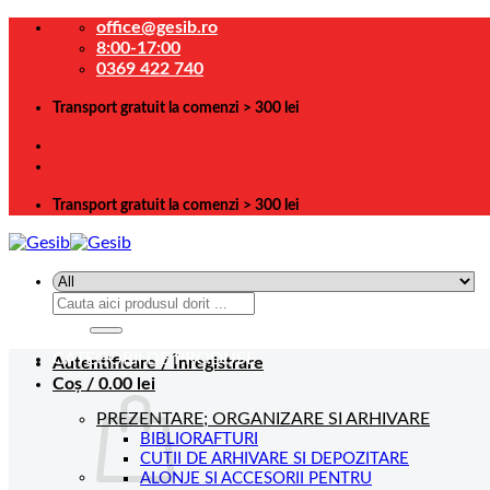
Skip
office@gesib.ro
to
8:00-17:00
content
0369 422 740
Transport gratuit la comenzi > 300 lei
Transport gratuit la comenzi > 300 lei
Caută
după:
CATEGORII DE PRODUSE
Autentificare / Înregistrare
Coș /
0.00
lei
PREZENTARE; ORGANIZARE SI ARHIVARE
BIBLIORAFTURI
CUTII DE ARHIVARE SI DEPOZITARE
ALONJE SI ACCESORII PENTRU