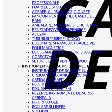
PROFESIONALE
FOARFECE SI CUTTERE
AGRAFE, CLIPSURI, ACE, PIONEZE
PANOURI PENTRU CHEI, CASETE DE
BANI
AMBALARE, MARCARE SI ETICHETARE
BENZI ADEZIVE SI DISPENSERE
ADEZIVI
TUSURI SI TUSIERE; INDIGO
BUZUNARE SI RAME AUTOADEZIVE,
FOLII MAGNETICE
ECUSOANE, PORTCARDURI SI ACCESORII
CORECTOARE
SETURI DE LUX PENTRU BIROU
INSTRUMENTE DE SCRIS SI CORECTAT
INSTRUMENTE DE SCRIS DE LUX
CREIOANE MECANICE, REZERVE
CREIOANE GRAFIT
PIXURI FARA MECANISM
PIXURI CU MECANISM
REZERVE INSTRUMENTE DE SCRIS;
CERNEALA
PIXURI CU GEL
ROLLERE SI LINERE
STILOURI