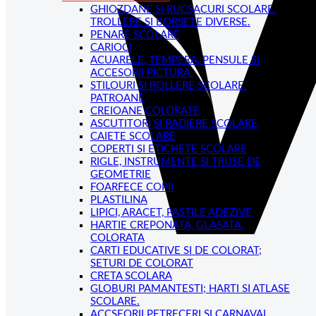
GHIOZDANE SI RUCSACURI SCOLARE.
TROLLERE SI BORSETE DIVERSE.
PENARE SCOLARE
CARIOCI
ACUARELE, TEMPERA, PENSULE SI
ACCESORII PICTURA.
STILOURI SI ROLLERE SCOLARE.
PATROANE
CREIOANE COLORATE
ASCUTITORI SI RADIERE SCOLARE
CAIETE SCOLARE
COPERTI SI ETICHETE SCOLARE
RIGLE, INSTRUMENTE SI TRUSE DE
GEOMETRIE
FOARFECE COPII
PLASTILINA
LIPICI, ARACET, PASTILE ADEZIVE
HARTIE CREPONATA, GLASATA,
COLORATA
CARTI EDUCATIVE SI DE COLORAT;
SETURI DE COLORAT
CRETA SCOLARA
GLOBURI PAMANTESTI; HARTI SI ATLASE
SCOLARE.
ACCSEORII PETRECERI SI CARNAVAL