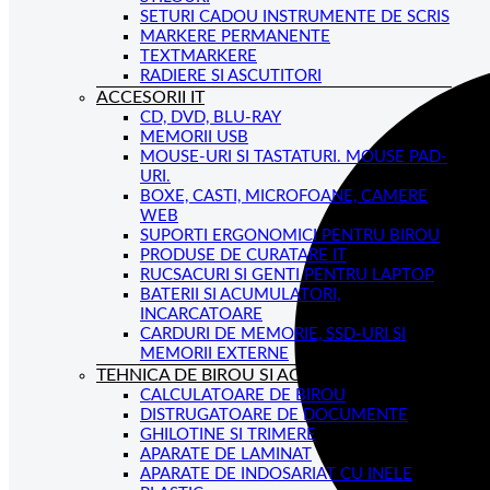
SETURI CADOU INSTRUMENTE DE SCRIS
MARKERE PERMANENTE
TEXTMARKERE
RADIERE SI ASCUTITORI
ACCESORII IT
CD, DVD, BLU-RAY
MEMORII USB
MOUSE-URI SI TASTATURI. MOUSE PAD-
URI.
BOXE, CASTI, MICROFOANE, CAMERE
WEB
SUPORTI ERGONOMICI PENTRU BIROU
PRODUSE DE CURATARE IT
RUCSACURI SI GENTI PENTRU LAPTOP
BATERII SI ACUMULATORI,
INCARCATOARE
CARDURI DE MEMORIE, SSD-URI SI
MEMORII EXTERNE
TEHNICA DE BIROU SI ACCESORII
CALCULATOARE DE BIROU
DISTRUGATOARE DE DOCUMENTE
GHILOTINE SI TRIMERE
APARATE DE LAMINAT
APARATE DE INDOSARIAT CU INELE