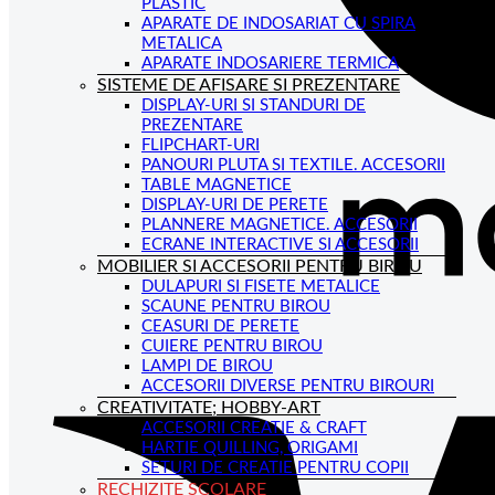
PLASTIC
APARATE DE INDOSARIAT CU SPIRA
METALICA
APARATE INDOSARIERE TERMICA
SISTEME DE AFISARE SI PREZENTARE
DISPLAY-URI SI STANDURI DE
PREZENTARE
FLIPCHART-URI
PANOURI PLUTA SI TEXTILE. ACCESORII
TABLE MAGNETICE
DISPLAY-URI DE PERETE
PLANNERE MAGNETICE. ACCESORII
ECRANE INTERACTIVE SI ACCESORII
MOBILIER SI ACCESORII PENTRU BIROU
DULAPURI SI FISETE METALICE
SCAUNE PENTRU BIROU
CEASURI DE PERETE
CUIERE PENTRU BIROU
LAMPI DE BIROU
ACCESORII DIVERSE PENTRU BIROURI
CREATIVITATE; HOBBY-ART
ACCESORII CREATIE & CRAFT
HARTIE QUILLING, ORIGAMI
SETURI DE CREATIE PENTRU COPII
RECHIZITE SCOLARE