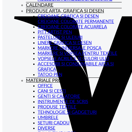
CALENDARE
PRODUSE ARTA, GRAFICA SI DESEN
CREIOANE GRAFICA SI DESEN
CREIOANE COLORATE PERMANENTE
CREIOANE COLORATE ACUARELA
PITT ARTIST PEN
PASTELURI SI ULEIURI
LINERE GRAFICA SI DESEN
MARKERE UNIVERSALE POSCA
MARKERE SI VOPSEA PENTRU TEXTILE
VOPSELE ACRILICE SI CULORI ULEI
ACCESORII SI CONSUMABILE ARTA SI
GRAFICA
TATOO PEN
MATERIALE PROMOTIONALE
OFFICE
CANI SI CESTI
GENTI SI CALATORIE
INSTRUMENTE DE SCRIS
PRODUSE TEXTILE
TEHNOLOGIE SI GADGETURI
UMBRELE
SETURI CADOU
DIVERSE