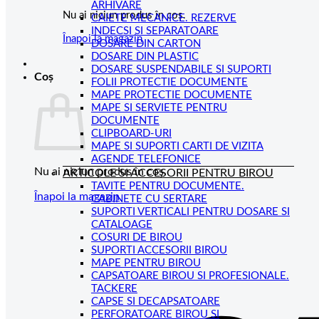
ARHIVARE
Nu ai niciun produs în coș.
CAIETE MECANICE. REZERVE
INDECSI SI SEPARATOARE
Înapoi la magazin
DOSARE DIN CARTON
DOSARE DIN PLASTIC
DOSARE SUSPENDABILE SI SUPORTI
Coș
FOLII PROTECTIE DOCUMENTE
MAPE PROTECTIE DOCUMENTE
MAPE SI SERVIETE PENTRU
DOCUMENTE
CLIPBOARD-URI
MAPE SI SUPORTI CARTI DE VIZITA
AGENDE TELEFONICE
Nu ai niciun produs în coș.
ARTICOLE SI ACCESORII PENTRU BIROU
TAVITE PENTRU DOCUMENTE.
Înapoi la magazin
CABINETE CU SERTARE
SUPORTI VERTICALI PENTRU DOSARE SI
CATALOAGE
COSURI DE BIROU
SUPORTI ACCESORII BIROU
MAPE PENTRU BIROU
CAPSATOARE BIROU SI PROFESIONALE.
TACKERE
CAPSE SI DECAPSATOARE
PERFORATOARE BIROU SI